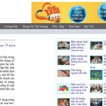
Gương Mặt
Thông Tin Thị Trường
Hỏi - Đáp
Thư Giãn
Rao Vặt
8/2018 09:53:45
Biện pháp khắc
Cả
phục khi heo
F
ail
Bản In
giảm lượng
cám ăn vào
Hiện tương nái
Ư
cơ bản trong
giảm trọng
đ
thì chúng sẽ
lượng khi nuôi
p
gược lại, nếu
con
c
lỏng
hậm lớn, ảnh
Tận dụng
Cả
ân khiến dịch
nguồn sữa đầu
si
 quá lời khi
ru
inh doanh của
duy trì mạng
Hiệu quả của
6
 uống là một
vitamin đối với
c
dưới đồi của
khả năng sinh
kh
sản của heo
th
Chỉ số lượng
V
sử dụng trong
thịt sản suất
dư
các loại hóc-
trên 1 tấn thức
Nu