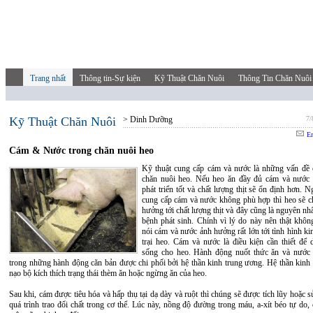
Trang nhất
Thông tin-Sự kiện
Kỹ Thuật Chăn Nuôi
Thông Tin Chăn Nuôi
Kỹ Thuật Chăn Nuôi
> Dinh Dưỡng
7/
Em
Cám & Nước trong chăn nuôi heo
Kỹ thuật cung cấp cám và nước là những vấn đề 
chăn nuôi heo. Nếu heo ăn đầy đủ cám và nước 
phát triển tốt và chất lượng thịt sẽ ổn định hơn. N
cung cấp cám và nước không phù hợp thì heo sẽ c
hưởng tới chất lượng thịt và đây cũng là nguyên nh
bệnh phát sinh. Chính vì lý do này nên thật không
nói cám và nước ảnh hưởng rất lớn tới tình hình k
trại heo. Cám và nước là điều kiện cần thiết để 
sống cho heo. Hành động nuốt thức ăn và nước
trong những hành động căn bản được chi phối bởi hệ thần kinh trung ương. Hệ thần kinh 
nạo bộ kích thích trạng thái thèm ăn hoặc ngừng ăn của heo.
Sau khi, cám được tiêu hóa và hấp thụ tại dạ dày và ruột thì chúng sẽ được tích lũy hoặc 
quá trình trao đổi chất trong cơ thể. Lúc này, nồng độ đường trong máu, a-xít béo tự do, 