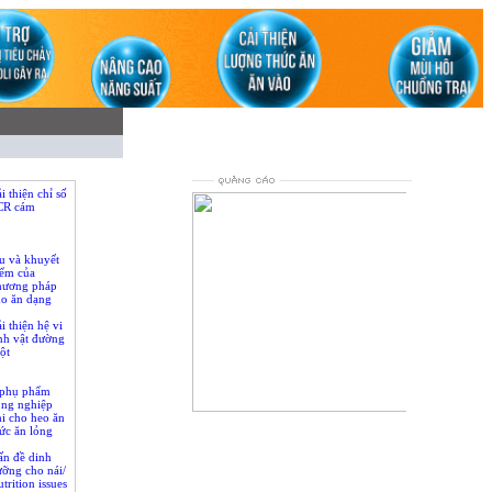
i thiện chỉ số
CR cám
u và khuyết
iểm của
hương pháp
ho ăn dạng
i thiện hệ vi
nh vật đường
ột
 phụ phẩm
ông nghiệp
i cho heo ăn
loading...
ức ăn lỏng
ấn đề dinh
ỡng cho nái/
trition issues