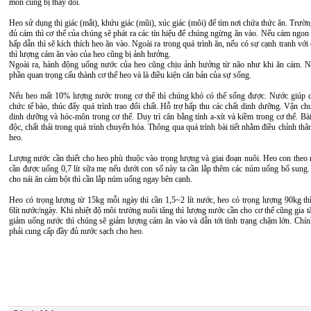
môn cũng bị thay đổi.
Heo sử dụng thị giác (mắt), khứu giác (mũi), xúc giác (môi) để tìm nơi chứa thức ăn. Trườ
đủ cám thì cơ thể của chúng sẽ phát ra các tín hiệu để chúng ngừng ăn vào. Nếu cám ngon
hấp dẫn thì sẽ kích thích heo ăn vào. Ngoài ra trong quá trình ăn, nếu có sự cạnh tranh với
thì lượng cám ăn vào của heo cũng bị ảnh hưởng.
Ngoài ra, hành động uống nước của heo cũng chịu ảnh hưởng từ não như khi ăn cám. N
phần quan trọng cấu thành cơ thể heo và là điều kiện căn bản của sự sống.
Nếu heo mất 10% lượng nước trong cơ thể thì chúng khó có thể sống được. Nước giúp du
chức tế bào, thúc đẩy quá trình trao đổi chất. Hỗ trợ hấp thu các chất dinh dưỡng. Vận ch
dinh dưỡng và hóc-môn trong cơ thể. Duy trì cân bằng tính a-xít và kiềm trong cơ thể. Bài 
độc, chất thải trong quá trình chuyển hóa. Thông qua quá trình bài tiết nhằm điều chỉnh thân
heo.
Lượng nước cần thiết cho heo phù thuộc vào trọng lượng và giai đoạn nuôi. Heo con theo
cần được uống 0,7 lít sữa mẹ nếu dưới con số này ta cần lắp thêm các núm uống bổ sung. 
cho nái ăn cám bột thì cần lắp núm uống ngay bên cạnh.
Heo có trọng lượng từ 15kg mỗi ngày thì cần 1,5~2 lít nước, heo có trọng lượng 90kg th
6lít nước/ngày. Khi nhiệt độ môi trường nuôi tăng thì lượng nước cần cho cơ thể cũng gia 
giảm uống nước thì chúng sẽ giảm lượng cám ăn vào và dẫn tới tình trạng chậm lớn. Chính
phải cung cấp đầy đủ nước sạch cho heo.