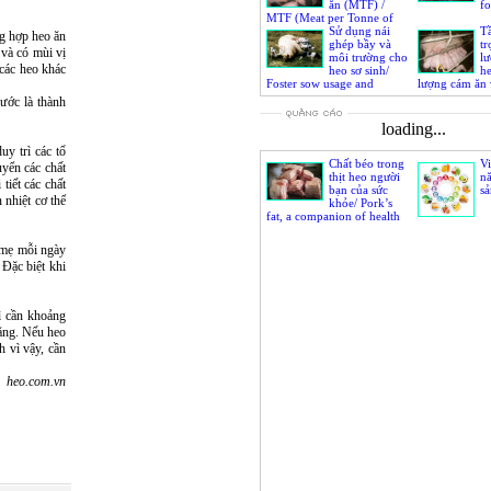
ăn (MTF) /
fo
MTF (Meat per Tonne of
Feed) index
Sử dụng nái
T
ng hợp heo ăn
ghép bầy và
tr
 và có mùi vị
môi trường cho
lư
 các heo khác
heo sơ sinh/
h
Foster sow usage and
lượng cám ăn 
environment for neonatal
importance of
ước là thành
piglet
capacity and f
loading...
y trì các tổ
Chất béo trong
Vi
uyển các chất
thịt heo người
nă
tiết các chất
bạn của sức
sả
 nhiệt cơ thể
khỏe/ Pork’s
fat, a companion of health
 mẹ mỗi ngày
Đặc biệt khi
ì cần khoảng
tăng. Nếu heo
 vì vậy, cần
heo.com.vn