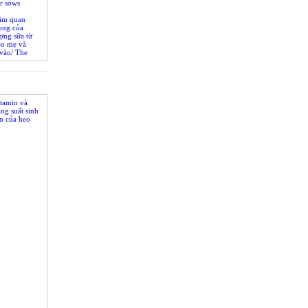
r sows
ầm quan
ọng của
ợng sữa từ
eo mẹ và
vào/ The
 sow’s milk
eed intake
tamin và
ng suất sinh
n của heo