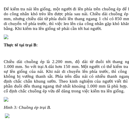
Để kiểm tra nái lên giống, một người đi lên phía trên chuồng ép để 
do công nhân khó trèo lên được phía sau nái. Chiều dài chuồng ép 
mm, nhưng chiều dài từ phía đuôi lên thang ngang 1 chỉ có 850 mm
di chuyển về phía trước, thì việc leo lên của công nhân gặp khó khă
bằng. Khi kiểm tra lên giống sẽ phải cần tới hai người.
Thực tế tại trại B:
Chiều dài chuồng ép là 2.200 mm
,
độ dài từ đuôi tới thang n
1.000
mm. So với trại A dài hơn 150 mm. Một người có thể kiểm tra
sự lên giống của nái. Khi nái di chuyển lên phía trước, thì công
không bị vướng thanh sắt. Phía trên đầu nái có nhiều thanh ngan
định chắc chắn khung sườn. Theo kinh nghiệm của người viết thì 
phần đuôi đến thang ngang thứ nhất khoảng 1.000 mm là phù hợp.
cố định chắc chuồng ép vừa dễ dàng trong việc kiểm tra lên giống.
Hình 3: Chuồng ép trại B
.