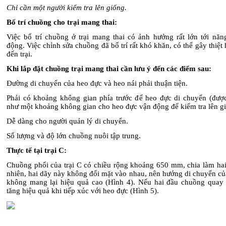
Chỉ cần một người kiểm tra lên giống
.
Bố trí chuồng cho trại mang thai:
Việc bố trí chuồng ở trại mang thai có ảnh hưởng rất lớn tới năng
động. Việc chỉnh sửa chuồng đã bố trí rất khó khăn, có thể gây thiệt h
đến trại.
Khi lắp đặt chuồng trại mang thai cần lưu ý đến các điểm sau:
Đường di chuyển của heo đực và heo nái phải thuận tiện.
Phải có khoảng không gian phía trước để
heo
đực di chuyển (đượ
như một khoảng không gian cho
heo
đực vận động để kiểm tra lên g
Dễ dàng cho người quản lý di chuyển.
Số lượng và độ lớn chuồng nuôi tập trung.
Thực tế tại trại C:
Chuồng phối của trại C có chiều rộng khoảng 650 mm, chia làm hai
nhiên, hai dãy này không đối mặt vào nhau, nên hướng di chuyển củ
không mang lại hiệu quả cao (Hình 4). Nếu hai đầu chuồng quay lạ
tăng hiệu quả khi tiếp xúc với heo đực (Hình 5).