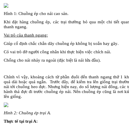
Hình 1: Chuồng ép cho nái cao sản
.
Khi đặt hàng chuồng ép, các trại thường bỏ qua một chi tiết quan
thanh ngang.
Vai trò của thanh ngang:
Giúp cố định chắc chắn dãy chuồng ép không bị xoắn hay gãy
.
Có vai trò đỡ người công nhân khi thực hiện việc chích nái
.
Chống cho nái nhảy ra ngoài (đặc biệt là nái lứa đầu).
Chính vì vậy
,
khoảng cách từ phần đuôi đến thanh ngang thứ 1 k
quá dài hoặc quá ngắn. Trước đây, để kiểm tra lên giống trại thườ
nái tới chuồng heo đực. Nhưng hiện nay, do số lượng nái đông, các trạ
hành thả đực đi trước chuồng ép nái. Nên chuồng ép cũng là nơi ki
lên giống.
Hình 2: Chuồng ép trại A
.
Thực tế tại trại A: