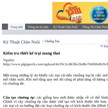
Trang nhất
Thông tin-Sự kiện
Kỹ Thuật Chăn Nuôi
Thông Tin Chăn Nuôi
Kỹ Thuật Chăn Nuôi
> Chuồng Trại
7/
Ema
Kiểm tra thiết kế trại mang thai
Nguồn:
http://www.pignpork.com/upload/4e59c3cd638e2bd0e766f6b4fe9c0
Một trong những lý do khiến các trại cải tiến chuồng trại là việc m
mô chăn nuôi. Khi mở rộng quy mô thì cũng sẽ phải tăng số lượng 
và chuồng đẻ.
Cấu tạo chuồng ép:
các giống heo mới được nhập về có thể hình
Chính vì vậy chuồng ép cần được chế tạo với kích thước lớn hơn.
các trại có xu hướng đặt các loại chuồng ép có kích thước lớn (Hình 1