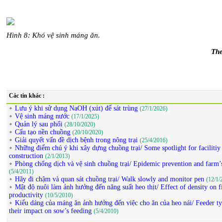
Hình 8: Khó vệ sinh máng ăn.
The
Các tin khác :
Lưu ý khi sử dụng NaOH (xút) để sát trùng
(27/1/2026)
Vệ sinh máng nước
(17/1/2025)
Quản lý sau phối
(28/10/2020)
Cấu tạo nền chuồng
(20/10/2020)
Giải quyết vấn đề dịch bệnh trong nông trại
(25/4/2016)
Những điểm chú ý khi xây dựng chuồng trại/ Some spotlight for facilitiy
construction
(2/1/2013)
Phòng chống dịch và vệ sinh chuồng trại/ Epidemic prevention and farm’
(5/4/2011)
Hãy đi chậm và quan sát chuồng trại/ Walk slowly and monitor pen
(12/1/
Mật độ nuôi làm ảnh hưởng đến năng suất heo thịt/ Effect of density on fi
productivity
(10/5/2010)
Kiểu dáng của máng ăn ảnh hưởng đến việc cho ăn của heo nái/ Feeder ty
their impact on sow’s feeding
(5/4/2010)