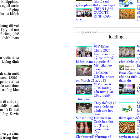
Philippines.
highest since 2018
Giá lúa mì
Đ
giảm phiên thứ 2 liên tiếp /
n
à ngoài nước
World animal feed market
TRIỂN LÃM
T
Mộ
nh 4 sẽ giúp
on April 8th, 2020: Prices
QUỐC TẾ
độ
cho cả khách
of wheat down for 2nd
ĐỈNH CAO
t
session in a row
VIV
to
húng tôi vui
X. Quy mô mở
 và công nghệ
loading...
cả khách tham
VIV Select
V
China 2024:
An
Đánh dấu mốc
c
ừ quốc tế và
kỷ lục mới về
ép
– khẳng định
khách tham dự quốc tế
cách phúc lợi
Mỹ: Giá heo
trong ngành c
E
ngày
T
21/03/2019 /
Bước đầu thàn
nh chăn nuôi
US: Pig prices
các nhà triển 
pines, DSM-
on March 21st, 2019
tham dự
periorvet và
VIV châu Á
T
sản xuất thức
2019 hướng
C
thị trường khu
đến tương lai
V
Công nghệ
Thực phẩm
nh tổ chức sự
Thay thế bột cá
S
 nhiều doanh
trong thức ăn
M
m kết lâu dài
dành cho heo
l
,” ông Kevin
con/
t
Substituting fish meal in
thăm quan đến
piglet diets
Cảnh báo thịt
gia trên toàn t
Th
lợn Trung
n
Quốc nhiễm
th
độc
nu
i và gia cầm,
Clenbuterol/ Warning of
soybean meal 
i trồng thủy