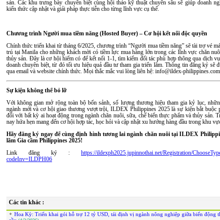
sản. Các khu trưng bày chuyên biệt cùng hội thảo kỹ thuật chuyên sâu sẽ giúp doanh ngh
kiến thức cập nhật và giải pháp thực tiễn cho từng lĩnh vực cụ thể.
Chương trình Người mua tiềm năng (Hosted Buyer) – Cơ hội kết nối độc quyền
Chính thức triển khai từ tháng 6/2025, chương trình “Người mua tiềm năng” sẽ tài trợ vé m
trú tại Manila cho những khách mời có tiềm lực mua hàng lớn trong các lĩnh vực chăn nuô
thủy sản. Đây là cơ hội hiếm có để kết nối 1-1, tìm kiếm đối tác phù hợp thông qua dịch vụ
doanh chuyên biệt, từ đó tối ưu hiệu quả đầu tư tham gia triển lãm. Thông tin đăng ký sẽ 
qua email và website chính thức. Mọi thắc mắc vui lòng liên hệ: info@ildex-philippines.com
Sự kiện không thể bỏ lỡ
Với không gian mở rộng toàn bộ bốn sảnh, số lượng thương hiệu tham gia kỷ lục, nhữ
ngành mới và cơ hội giao thương vượt trội, ILDEX Philippines 2025 là sự kiện bắt buộc 
đối với bất kỳ ai hoạt động trong ngành chăn nuôi, sữa, chế biến thực phẩm và thủy sản. 
nay hứa hẹn mang đến cơ hội hợp tác, học hỏi và cập nhật xu hướng hàng đầu trong khu vự
Hãy đăng ký ngay để cùng định hình tương lai ngành chăn nuôi tại ILDEX Philippi
lãm Gia cầm Philippines 2025!
Link đăng ký :
https://ildexph2025.jupinnothai.net/Registration/ChooseTy
codeInv=ILDPH06
Các tin khác :
Hoa Kỳ: Triển khai gói hỗ trợ 12 tỷ USD, tái định vị ngành nông nghiệp giữa biến động t