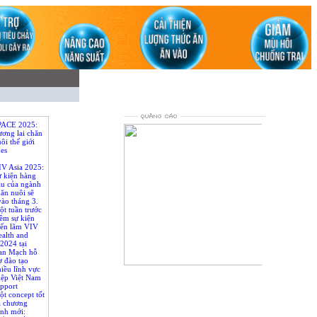
PACE 2025:
ơng lai chăn
ôi thế giới
nes
IV Asia 2025:
ự kiện hàng
ầu của ngành
ăn nuôi sẽ
vào tháng 3.
t tuần trước
ềm sự kiện
iển lãm VIV
alth and
 2024 tại
an Mạch hỗ
ợ đào tạo
iều lĩnh vực
loading...
iệp Việt Nam
pport
ny fields for
t concept tốt
iculture
à chương
ình mới: