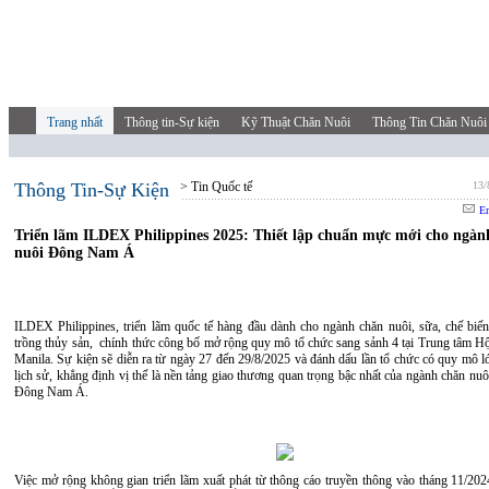
Trang nhất
Thông tin-Sự kiện
Kỹ Thuật Chăn Nuôi
Thông Tin Chăn Nuôi
Thông Tin-Sự Kiện
> Tin Quốc tế
13/
Em
Triển lãm ILDEX Philippines 2025: Thiết lập chuẩn mực mới cho ngàn
nuôi Đông Nam Á
ILDEX Philippines, triển lãm quốc tế hàng đầu dành cho ngành chăn nuôi, sữa, chế biến 
trồng thủy sản, chính thức công bố mở rộng quy mô tổ chức sang sảnh 4 tại Trung tâm 
Manila. Sự kiện sẽ diễn ra từ ngày 27 đến 29/8/2025 và đánh dấu lần tổ chức có quy mô l
lịch sử, khẳng định vị thế là nền tảng giao thương quan trọng bậc nhất của ngành chăn nuô
Đông Nam Á.
Việc mở rộng không gian triển lãm xuất phát từ thông cáo truyền thông vào tháng 11/2024