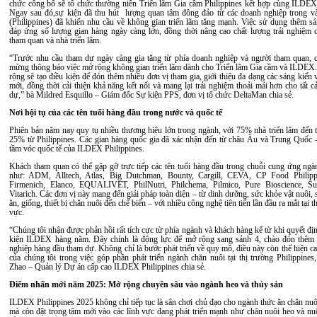
chức công bố sẽ tổ chức thường niên Triển lãm Gia cầm Philippines kết hợp cùng ILDEX 
Ngay sau đó,sự kiện đã thu hút lượng quan tâm đông đảo từ các doanh nghiệp trong v
(Philippines) đã khiến nhu cầu về không gian triển lãm tăng mạnh. Việc sử dụng thêm sả
đáp ứng số lượng gian hàng ngày càng lớn, đồng thời nâng cao chất lượng trải nghiệm 
tham quan và nhà triển lãm.
“Trước nhu cầu tham dự ngày càng gia tăng từ phía doanh nghiệp và người tham quan, c
mừng thông báo việc mở rộng không gian triển lãm dành cho Triển lãm Gia cầm và ILDE
rộng sẽ tạo điều kiện để đón thêm nhiều đơn vị tham gia, giới thiệu đa dạng các sáng kiến
mới, đồng thời cải thiện khả năng kết nối và mang lại trải nghiệm thoải mái hơn cho tất 
dự,” bà Mildred Esquillo – Giám đốc Sự kiện PPS, đơn vị tổ chức DeltaMan chia sẻ.
Nơi hội tụ của các tên tuổi hàng đầu trong nước và quốc tế
Phiên bản năm nay quy tụ nhiều thương hiệu lớn trong ngành, với 75% nhà triển lãm đến t
25% từ Philippines. Các gian hàng quốc gia đã xác nhận đến từ châu Âu và Trung Quốc 
tầm vóc quốc tế của ILDEX Philippines.
Khách tham quan có thể gặp gỡ trực tiếp các tên tuổi hàng đầu trong chuỗi cung ứng ngà
như: ADM, Alltech, Atlas, Big Dutchman, Bounty, Cargill, CEVA, CP Food Philip
Firmenich, Elanco, EQUALIVET, PhilNutri, Philchema, Pilmico, Pure Bioscience, Su
Vitarich. Các đơn vị này mang đến giải pháp toàn diện – từ dinh dưỡng, sức khỏe vật nuôi, 
ăn, giống, thiết bị chăn nuôi đến chế biến – với nhiều công nghệ tiên tiến lần đầu ra mắt tại 
vực.
“Chúng tôi nhận được phản hồi rất tích cực từ phía ngành và khách hàng kể từ khi quyết đị
kiện ILDEX hàng năm. Đây chính là động lực để mở rộng sang sảnh 4, chào đón thêm
nghiệp hàng đầu tham dự. Không chỉ là bước phát triển về quy mô, điều này còn thể hiện ca
của chúng tôi trong việc góp phần phát triển ngành chăn nuôi tại thị trường Philippines
Zhao – Quản lý Dự án cấp cao ILDEX Philippines chia sẻ.
Điểm nhấn mới năm 2025: Mở rộng chuyên sâu vào ngành heo và thủy sản
ILDEX Philippines 2025 không chỉ tiếp tục là sân chơi chủ đạo cho ngành thức ăn chăn nuô
mà còn đặt trọng tâm mới vào các lĩnh vực đang phát triển mạnh như chăn nuôi heo và nuô