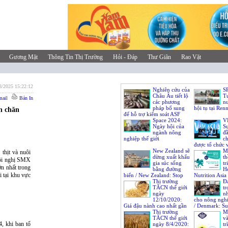
Gương Mặt
Thông Tin Thị Trường
Hỏi - Đáp
Thư Giãn
Rao Vặt
8/2025 15:22:12
Nghiên cứu của
S
Châu Âu tiết lộ
Tư
ail
Bản In
các phương
nu
pháp bổ sung
hội tụ tại Ren
h chăn
để hỗ trợ kiểm soát ASF
Space 2024:
V
Ngày hội của
S
ngành nông
đ
nghiệp thế giới
ch
được tổ chức 
New Zealand sẽ
Mộ
thịt và nuôi
dừng xuất khẩu
th
Hội nghị SMX
gia súc sống
tr
ớn nhất trong
bằng đường
He
i tại khu vực
biển / New Zealand: Stop
Nutrition Asia
exporting live livestock by
Thị trường
Bangkok
Đ
sea
TĂCN thế giới
tr
ngày
nh
12/10/2020:
cho nông ngh
Giá đậu nành cao nhất gần
/ Denmark: Su
2 năm / World animal feed
Thị trường
training in ma
Mộ
market on October 12th,
TĂCN thế giới
Vietnamese agr
v
, khi ban tổ
2020: Prices of soybean is
ngày 8/4/2020:
tr