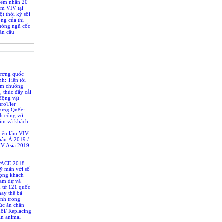
iểm nhấn 20
ăm VIV tại
rung Quốc!
t thời kỳ sôi
ng của thị
rường ngũ cốc
àn cầu
ương quốc
h: Tiến tới
ấm chuồng
, thúc đẩy cải
 động vật
hăn nuôi
uroTier
rung Quốc:
h công với
lãm và khách
riển lãm VIV
hâu Á 2019 /
IV Asia 2019
PACE 2018:
ỹ mãn với số
ượng khách
ham dự và
 từ 121 quốc
hế giới
ay thế bã
ành trong
ức ăn chăn
ôi/ Replacing
in animal