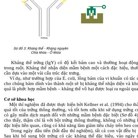
Kháng thể trứng (IgY) có độ kết bám cao và thường hoạt độn
trong ruột. Kháng thể nhận diện mầm bệnh một cách đặc hiệu, thườ
cần dựa vào một vài cấu trúc đặc trưng.
Ví dụ, như trường hợp của E. coli, lông bám của vi khuẩn có tác 
cho chúng bám dính vào thành ruột sẽ bị kháng thể nhận diện và khó
quả là phức hợp mầm bệnh – kháng thể vô hại được loại ra ngoài qu
Cơ sở khoa học
Một thí nghiệm đã được thực hiện bởi Kellner et al. (1994) cho th
quả tốt của trứng thông thường, và tốt hơn nữa khi sử dụng trứng 
có gây miễn dịch mạnh đối với những mầm bệnh đặc biệt (Sơ đồ 4)
cho thấy, thậm chí là với bột trứng thông thường, không có những 
đặc hiệu liên quan, cũng có khả năng làm giảm tiêu chảy trên heo co
Trong ngày đầu tiên (bắt đầu thí nghiệm), tất cả con vật đều bị t
Sau khi bổ sung bột trứng có các kháng thể đặc hiệu, vào ngày t