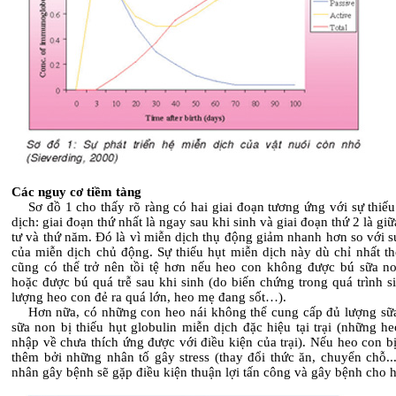
Các nguy cơ tiềm tàng
Sơ đồ 1 cho thấy rõ ràng có hai giai đoạn tương ứng với sự thiếu
dịch: giai đoạn thứ nhất là ngay sau khi sinh và giai đoạn thứ 2 là giữ
tư và thứ năm. Đó là vì miễn dịch thụ động giảm nhanh hơn so với s
của miễn dịch chủ động. Sự thiếu hụt miễn dịch này dù chỉ nhất th
cũng có thể trở nên tồi tệ hơn nếu heo con không được bú sữa n
hoặc được bú quá trễ sau khi sinh (do biến chứng trong quá trình s
lượng heo con đẻ ra quá lớn, heo mẹ đang sốt…).
Hơn nữa, có những con heo nái không thể cung cấp đủ lượng sữ
sữa non bị thiếu hụt globulin miễn dịch đặc hiệu tại trại (những h
nhập về chưa thích ứng được với điều kiện của trại). Nếu heo con b
thêm bởi những nhân tố gây stress (thay đổi thức ăn, chuyển chỗ...
nhân gây bệnh sẽ gặp điều kiện thuận lợi tấn công và gây bệnh cho 