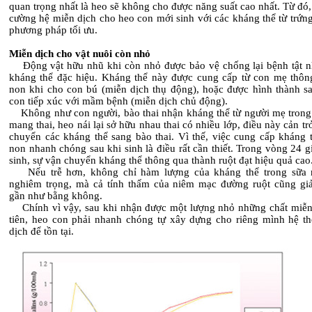
quan trọng nhất là heo sẽ không cho được năng suất cao nhất. Từ đó,
cường hệ miễn dịch cho heo con mới sinh với các kháng thể từ trứng
phương pháp tối ưu.
Miễn dịch cho vật nuôi còn nhỏ
Động vật hữu nhũ khi còn nhỏ được bảo vệ chống lại bệnh tật 
kháng thể đặc hiệu. Kháng thể này được cung cấp từ con mẹ thôn
non khi cho con bú (miễn dịch thụ động), hoặc được hình thành sa
con tiếp xúc với mầm bệnh (miễn dịch chủ động).
Không như con người, bào thai nhận kháng thể từ người mẹ trong 
mang thai, heo nái lại sở hữu nhau thai có nhiều lớp, điều này cản tr
chuyển các kháng thể sang bào thai. Vì thế, việc cung cấp kháng t
non nhanh chóng sau khi sinh là điều rất cần thiết. Trong vòng 24 g
sinh, sự vận chuyển kháng thể thông qua thành ruột đạt hiệu quả cao
Nếu trễ hơn, không chỉ hàm lượng của kháng thể trong sữa 
nghiêm trọng, mà cả tính thấm của niêm mạc đường ruột cũng g
gần như bằng không.
Chính vì vậy, sau khi nhận được một lượng nhỏ những chất miễn
tiên, heo con phải nhanh chóng tự xây dựng cho riêng mình hệ t
dịch để tồn tại.