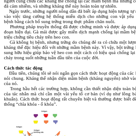
người cũng chứa các kháng thể chống lại các mầm bệnh mà những c
đã cảm nhiễm, và những kháng thể này hoàn toàn tự nhiên.
Ngày trước, những người nông dân đã biết áp dụng hiện tượng tự 
vào việc tăng cường hệ thống miễn dịch cho những con vật yếu
bệnh bằng cách bổ sung trứng trong thực phẩm chăn nuôi.
Phương pháp truyền thống đã được chứng minh và được áp dụng
đoạn hiện đại. Gà mái được gây miễn dịch mạnh chống lại mầm bệ
triệu chứng tiêu chảy trên heo con.
Gà không bị bệnh, nhưng trứng do chúng đẻ ra có chứa một lượn
kháng thể đặc hiệu đối với những mầm bệnh này. Vì vậy, bột trứng 
sung hữu hiệu giúp bảo vệ heo con một cách có hiệu quả chống lại 
chảy trong suốt những tuần đầu tiên của cuộc đời.
Cách thức tác động
Đầu tiên, chúng tôi sẽ nói ngắn gọn cách thức hoạt động của các 
nói chung. Kháng thể nhận diện mầm bệnh (kháng nguyên) nhờ vào
của nó.
Trong hầu hết các trường hợp, không cần thiết nhận diện toàn bộ
của tác nhân mà chỉ cần một vài yếu tố cơ bản (ví dụ như lông b
khuẩn). Cách thức hoạt động rất chuyên biệt và thường được biết đ
thống “chìa khóa - ổ khóa”.