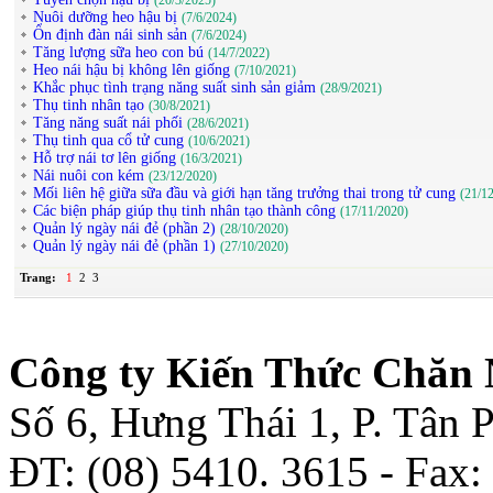
(20/3/2025)
Nuôi dưỡng heo hậu bị
(7/6/2024)
Ổn định đàn nái sinh sản
(7/6/2024)
Tăng lượng sữa heo con bú
(14/7/2022)
Heo nái hậu bị không lên giống
(7/10/2021)
Khắc phục tình trạng năng suất sinh sản giảm
(28/9/2021)
Thụ tinh nhân tạo
(30/8/2021)
Tăng năng suất nái phối
(28/6/2021)
Thụ tinh qua cổ tử cung
(10/6/2021)
Hỗ trợ nái tơ lên giống
(16/3/2021)
Nái nuôi con kém
(23/12/2020)
Mối liên hệ giữa sữa đầu và giới hạn tăng trưởng thai trong tử cung
(21/1
Các biện pháp giúp thụ tinh nhân tạo thành công
(17/11/2020)
Quản lý ngày nái đẻ (phần 2)
(28/10/2020)
Quản lý ngày nái đẻ (phần 1)
(27/10/2020)
Trang:
1
2
3
Công ty Kiến Thức Chăn 
Số 6, Hưng Thái 1, P. Tân
ĐT: (08) 5410. 3615 - Fax: