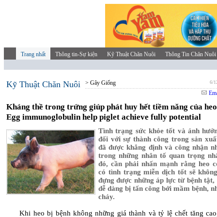
Trang nhất
Thông tin-Sự kiện
Kỹ Thuật Chăn Nuôi
Thông Tin Chăn Nuôi
Kỹ Thuật Chăn Nuôi
> Gây Giống
6/1
Ema
Kháng thề trong trứng giúp phát huy hết tiềm năng của heo
Egg immunoglobulin help piglet achieve fully potential
Tình trạng sức khỏe tốt và ảnh hưở
đối với sự thành công trong sản xuất
đã được khẳng định và công nhận n
trong những nhân tố quan trọng nh
đó, cần phải nhấn mạnh rằng heo 
có tình trạng miễn dịch tốt sẽ không
đựng được những áp lực từ bệnh tật,
dễ dàng bị tấn công bởi mầm bệnh, nh
chảy.
Khi heo bị bệnh không những giá thành và tỷ lệ chết tăng cao