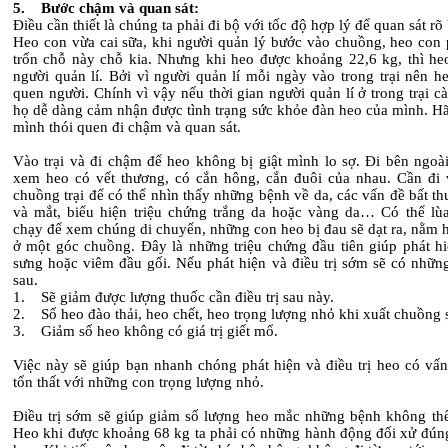
5. Bước chậm và quan sát:
Điều cần thiết là chúng ta phải đi bộ với tốc độ hợp lý để quan sát rõ
Heo con vừa cai sữa, khi người quản lý bước vào chuồng, heo con 
trốn chỗ này chỗ kia. Nhưng khi heo được khoảng 22,6 kg, thì heo
người quản lí. Bởi vì người quản lí mỗi ngày vào trong trại nên h
quen người. Chính vì vậy nếu thời gian người quản lí ở trong trại cà
họ dễ dàng cảm nhận được tình trạng sức khỏe đàn heo của mình. Hã
mình thói quen đi chậm và quan sát.
Vào trại và đi chậm để heo không bị giật mình lo sợ. Đi bên ngoài
xem heo có vết thương, có cắn hông, cắn đuôi của nhau. Cần đi 
chuồng trại để có thể nhìn thấy những bệnh về da, các vấn đề bất th
và mắt, biểu hiện triệu chứng trắng da hoặc vàng da… Có thể lù
chạy để xem chúng di chuyển, những con heo bị đau sẽ dạt ra, nằm 
ở một góc chuồng. Đây là những triệu chứng đầu tiên giúp phát hi
sưng hoặc viêm đầu gối. Nếu phát hiện và điều trị sớm sẽ có nhữn
sau.
1. Sẽ giảm được lượng thuốc cần điều trị sau này.
2. Số heo đào thải, heo chết, heo trọng lượng nhỏ khi xuất chuồng 
3. Giảm số heo không có giá trị giết mổ.
Việc này sẽ giúp bạn nhanh chóng phát hiện và điều trị heo có vấn
tổn thất với những con trọng lượng nhỏ.
Điều trị sớm sẽ giúp giảm số lượng heo mắc những bệnh không thể 
Heo khi được khoảng 68 kg ta phải có những hành động đối xử đún