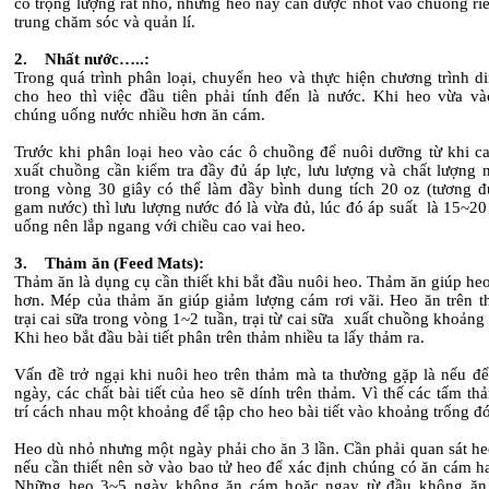
có trọng lượng rất nhỏ, những heo này cần được nhốt vào chuồng ri
trung chăm sóc và quản lí.
2. Nhất nước…..:
Trong quá trình phân loại, chuyển heo và thực hiện chương trình d
cho heo thì việc đầu tiên phải tính đến là nước. Khi heo vừa v
chúng uống nước nhiều hơn ăn cám.
Trước khi phân loại heo vào các ô chuồng để nuôi dưỡng từ khi ca
xuất chuồng cần kiểm tra đầy đủ áp lực, lưu lượng và chất lượng 
trong vòng 30 giây có thể làm đầy bình dung tích 20 oz (tương 
gam nước) thì lưu lượng nước đó là vừa đủ, lúc đó áp suất là 15~2
uống nên lắp ngang với chiều cao vai heo.
3. Thảm ăn (Feed Mats):
Thảm ăn là dụng cụ cần thiết khi bắt đầu nuôi heo. Thảm ăn giúp he
hơn. Mép của thảm ăn giúp giảm lượng cám rơi vãi. Heo ăn trên t
trại cai sữa trong vòng 1~2 tuần, trại từ cai sữa xuất chuồng khoảng 
Khi heo bắt đầu bài tiết phân trên thảm nhiều ta lấy thảm ra.
Vấn đề trở ngại khi nuôi heo trên thảm mà ta thường gặp là nếu để
ngày, các chất bài tiết của heo sẽ dính trên thảm. Vì thế các tấm t
trí cách nhau một khoảng để tập cho heo bài tiết vào khoảng trống đó
Heo dù nhỏ nhưng một ngày phải cho ăn 3 lần. Cần phải quan sát he
nếu cần thiết nên sờ vào bao tử heo để xác định chúng có ăn cám h
Những heo 3~5 ngày không ăn cám hoặc ngay từ đầu không ăn