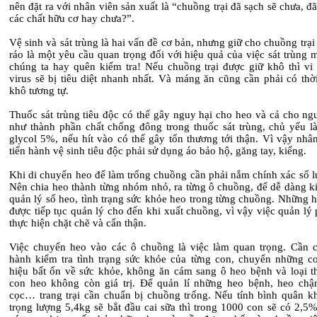
nên đặt ra với nhân viên sản xuất là “chuồng trại đã sạch sẽ chưa, đ
các chất hữu cơ hay chưa?”.
Vệ sinh và sát trùng là hai vấn đề cơ bản, nhưng giữ cho chuồng trạ
ráo là một yêu cầu quan trọng đối với hiệu quả của việc sát trùng 
chúng ta hay quên kiểm tra! Nếu chuồng trại được giữ khô thì vi
virus sẽ bị tiêu diệt nhanh nhất. Và máng ăn cũng cần phải có thờ
khô tương tự.
Thuốc sát trùng tiêu độc có thể gây nguy hại cho heo và cả cho ng
như thành phần chất chống đông trong thuốc sát trùng, chủ yếu là
glycol 5%, nếu hít vào có thể gây tổn thương tới thận. Vì vậy nhâ
tiến hành vệ sinh tiêu độc phải sử dụng áo bảo hộ, găng tay, kiếng.
Khi di chuyển heo để làm trống chuồng cần phải nắm chính xác số l
Nên chia heo thành từng nhóm nhỏ, ra từng ô chuồng, để dễ dàng ki
quản lý số heo, tình trạng sức khỏe heo trong từng chuồng. Những 
được tiếp tục quản lý cho đến khi xuất chuồng, vì vậy việc quản lý
thực hiện chặt chẽ và cẩn thận.
Việc chuyển heo vào các ô chuồng là việc làm quan trọng. Cần c
hành kiểm tra tình trạng sức khỏe của từng con, chuyển những c
hiệu bất ổn về sức khỏe, không ăn cám sang ô heo bệnh và loại t
con heo không còn giá trị. Để quản lí những heo bệnh, heo chậ
cọc… trang trại cần chuẩn bị chuồng trống. Nếu tính bình quân kh
trọng lượng 5,4kg sẽ bắt đầu cai sữa thì trong 1000 con sẽ có 2,5