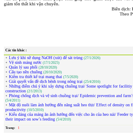
giảm tổn thất khi vận chuyển.
Biên dịch:
Theo P
Các tin khác :
Lưu ý khi sử dụng NaOH (xút) để sát trùng
(27/1/2026)
Vệ sinh máng nước
(17/1/2025)
Quản lý sau phối
(28/10/2020)
Cấu tạo nền chuồng
(20/10/2020)
Kiểm tra thiết kế trại mang thai
(7/5/2020)
Giải quyết vấn đề dịch bệnh trong nông trại
(25/4/2016)
Những điểm chú ý khi xây dựng chuồng trại/ Some spotlight for facilitiy
construction
(2/1/2013)
Phòng chống dịch và vệ sinh chuồng trại/ Epidemic prevention and farm’
(5/4/2011)
Mật độ nuôi làm ảnh hưởng đến năng suất heo thịt/ Effect of density on fi
productivity
(10/5/2010)
Kiểu dáng của máng ăn ảnh hưởng đến việc cho ăn của heo nái/ Feeder ty
their impact on sow’s feeding
(5/4/2010)
Trang:
1