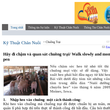
Trang nhất
Thông tin-Sự kiện
Kỹ Thuật Chăn Nuôi
Thông Tin Chăn Nuôi
Kỹ Thuật Chăn Nuôi
> Chuồng Trại
12/
Ema
Hãy đi chậm và quan sát chuồng trại/ Walk slowly and mon
pen
Nếu chăm sóc heo từ nhỏ tốt thì 
chuồng mọi việc sẽ dễ dàng. Việc
xuất heo phải bắt đầu ngay từ khi he
Bài viết dưới đây tóm tắt những vấn
tâm trong diễn đàn “Nuôi dưỡn
chuyển heo” vào tháng 6 năm 2009
Moines, Iowa.
1. Nhập heo vào chuồng một cách thành công:
Khi heo vào chuồng mà chuồng trại đã được chuẩn bị an toàn, m
quản lí phù hợp thì trên thực tế thành công đã bắt đầu. Câu hỏi th