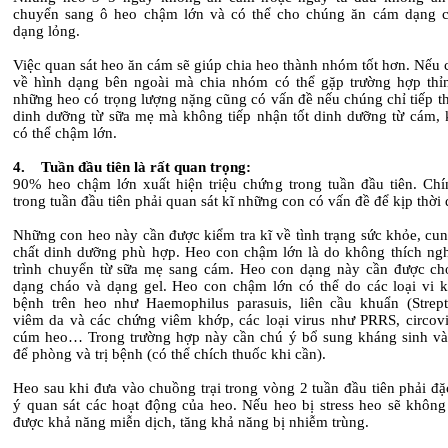
chuyển sang ô heo chậm lớn và có thể cho chúng ăn cám dạng 
dạng lỏng.
Việc quan sát heo ăn cám sẽ giúp chia heo thành nhóm tốt hơn. Nếu 
về hình dạng bên ngoài mà chia nhóm có thể gặp trường hợp thỉ
những heo có trọng lượng nặng cũng có vấn đề nếu chúng chỉ tiếp th
dinh dưỡng từ sữa mẹ mà không tiếp nhận tốt dinh dưỡng từ cám, 
có thể chậm lớn.
4. Tuần đầu tiên là rất quan trọng:
90% heo chậm lớn xuất hiện triệu chứng trong tuần đầu tiên. Chí
trong tuần đầu tiên phải quan sát kĩ những con có vấn đề để kịp thời đ
Những con heo này cần được kiểm tra kĩ về tình trạng sức khỏe, cu
chất dinh dưỡng phù hợp. Heo con chậm lớn là do không thích ngh
trình chuyển từ sữa mẹ sang cám. Heo con dạng này cần được ch
dạng cháo và dạng gel. Heo con chậm lớn có thể do các loại vi 
bệnh trên heo như Haemophilus parasuis, liên cầu khuẩn (Strept
viêm da và các chứng viêm khớp, các loại virus như PRRS, circovir
cúm heo… Trong trường hợp này cần chú ý bổ sung kháng sinh và
để phòng và trị bệnh (có thể chích thuốc khi cần).
Heo sau khi đưa vào chuồng trại trong vòng 2 tuần đầu tiên phải đặ
ý quan sát các hoạt động của heo. Nếu heo bị stress heo sẽ không
được khả năng miễn dịch, tăng khả năng bị nhiễm trùng.