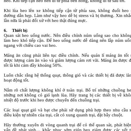
heo. Khi tiếp cận heo nên đi từ phía bên hông, không đi từ sau tới.
Khi lùa heo lên xe không tiếp cận từ phía sau, không đuổi heo 
đường dẫn hẹp. Làm như vậy heo dễ bị stress và bị thương. Xin nhắ
lần nữa là phải đối xử với heo thật đúng mực.
6. Thiết bị:
Quan sát heo uống nước. Nên điều chỉnh núm uống sao cho không
làm heo khó tiếp cận. Để heo uống nước dễ dàng nên lắp núm uống
ngang với chiều cao vai heo.
Máng ăn cũng phải liên tục điều chỉnh. Nếu quản lí máng ăn tốt s
được lượng cám ăn vào và giảm lượng cám rơi vãi. Máng ăn được đ
tốt là khi cám đầy khoảng 50%.
Luôn chắc rằng hệ thống quạt, thông gió và các thiết bị đã được l
hoạt động tốt.
Nắm rõ chất lượng không khí ở toàn trại. Bố trí những chuồng h
những nơi không có gió lạnh lùa. Hãy trang bị các thiết bị về khô
nhiệt độ trước khi heo được chuyển đến chuồng trại.
Các loại quạt gió và bạt che phải sử dụng phù hợp theo nhu cầu s
điều kiện tự nhiên của trại, cắt cỏ xung quanh trại, đặt bẫy chuột.
Hãy thường xuyên đi vòng quanh trại để có thể quan sát, phát hiệ
vấn đề phát sinh… khắc phục sớm giúp heo giảm được các vết 