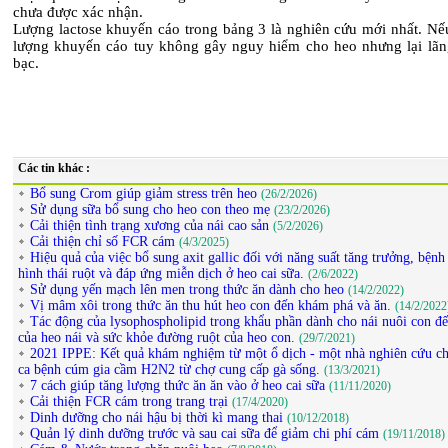
chưa được xác nhận.
Lượng lactose khuyến cáo trong bảng 3 là nghiên cứu mới nhất. Nế
lượng khuyến cáo tuy không gây nguy hiểm cho heo nhưng lại lãng
bạc.
Các tin khác :
Bổ sung Crom giúp giảm stress trên heo
(26/2/2026)
Sử dụng sữa bổ sung cho heo con theo mẹ
(23/2/2026)
Cải thiện tình trạng xương của nái cao sản
(5/2/2026)
Cải thiện chỉ số FCR cám
(4/3/2025)
Hiệu quả của việc bổ sung axit gallic đối với năng suất tăng trưởng, bệnh 
hình thái ruột và đáp ứng miễn dịch ở heo cai sữa.
(2/6/2022)
Sử dụng yến mạch lên men trong thức ăn dành cho heo
(14/2/2022)
Vị mâm xôi trong thức ăn thu hút heo con đến khám phá và ăn.
(14/2/2022
Tác động của lysophospholipid trong khẩu phần dành cho nái nuôi con đế
của heo nái và sức khỏe đường ruột của heo con.
(29/7/2021)
2021 IPPE: Kết quả khám nghiệm từ một ổ dịch - một nhà nghiên cứu chi
ca bệnh cúm gia cầm H2N2 từ chợ cung cấp gà sống.
(13/3/2021)
7 cách giúp tăng lượng thức ăn ăn vào ở heo cai sữa
(11/11/2020)
Cải thiện FCR cám trong trang trại
(17/4/2020)
Dinh dưỡng cho nái hậu bị thời kì mang thai
(10/12/2018)
Quản lý dinh dưỡng trước và sau cai sữa để giảm chi phí cám
(19/11/2018)