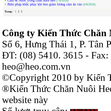
Cám & Nước trong chăn nuôi heo
(7/8/2018)
Biện pháp khắc phục khi heo giảm lượng cám ăn vào
(6/8/2018)
Trang:
1
2
3
Công ty Kiến Thức Chăn 
Số 6, Hưng Thái 1, P. Tân
ĐT: (08) 5410. 3615 - Fax:
heo@heo.com.vn
©Copyright 2010 by Kiến 
®Kiến Thức Chăn Nuôi Heo 
website này
Số lượt truy cập: