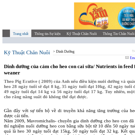
Trang nhất
Thông tin-Sự kiện
Kỹ Thuật Chăn Nuôi
Thông Tin Chăn Nuôi
Kỹ Thuật Chăn Nuôi
> Dinh Dưỡng
7/
Ema
Dinh dưỡng của cám cho heo con cai sữa/ Nutrients in feed 
weaner
Theo Pig Ecutive ( 2009) của Anh nếu điều kiện nuôi dưỡng và quản 
heo 28 ngày tuổi sẽ đạt 8 kg, 35 ngày tuổi đạt 10kg, 42 ngày tuổi 
49 ngày tuổi đạt 14 kg và 56 ngày tuổi đạt 17 kg. Tuy nhiên, một
cho rằng năng suất đó không thể đạt được.
Gần đây với sự tiến bộ về di truyền khả năng tăng trưởng của heo
được cải tiến.
Năm 2009, Mavromichalis- chuyên gia dinh dưỡng cho heo con đã 
thí nghiệm nuôi dưỡng heo con bằng sữa bột từ 10 đến 50 ngày tuổ
quả là heo 30 ngày tuổi đạt 15kg, 50 ngày tuổi đạt 32 kg. Kết qu