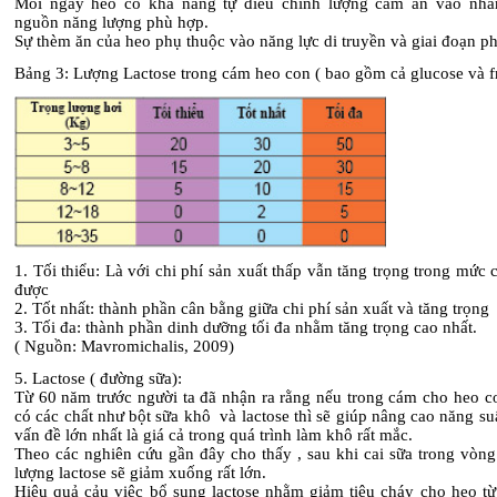
Mỗi ngày heo có khả năng tự điều chỉnh lượng cám ăn vào nhằ
nguồn năng lượng phù hợp.
Sự thèm ăn của heo phụ thuộc vào năng lực di truyền và giai đoạn phá
Bảng 3: Lượng Lactose trong cám heo con ( bao gồm cả glucose và f
1. Tối thiểu: Là với chi phí sản xuất thấp vẫn tăng trọng trong mức
được
2. Tốt nhất: thành phần cân bằng giữa chi phí sản xuất và tăng trọng
3. Tối đa: thành phần dinh dưỡng tối đa nhằm tăng trọng cao nhất.
( Nguồn: Mavromichalis, 2009)
5. Lactose ( đường sữa):
Từ 60 năm trước người ta đã nhận ra rằng nếu trong cám cho heo co
có các chất như bột sữa khô và lactose thì sẽ giúp nâng cao năng s
vấn đề lớn nhất là giá cả trong quá trình làm khô rất mắc.
Theo các nghiên cứu gần đây cho thấy , sau khi cai sữa trong vòng
lượng lactose sẽ giảm xuống rất lớn.
Hiệu quả cảu việc bổ sung lactose nhằm giảm tiêu cháy cho heo t