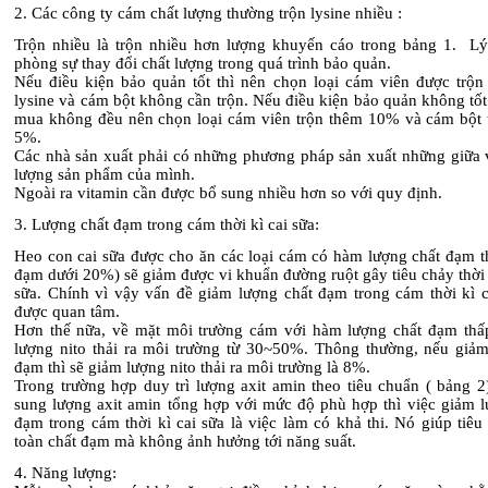
2. Các công ty cám chất lượng thường trộn lysine nhiều :
Trộn nhiều là trộn nhiều hơn lượng khuyến cáo trong bảng 1. Lý
phòng sự thay đổi chất lượng trong quá trình bảo quản.
Nếu điều kiện bảo quản tốt thì nên chọn loại cám viên được trộ
lysine và cám bột không cần trộn. Nếu điều kiện bảo quản không tốt
mua không đều nên chọn loại cám viên trộn thêm 10% và cám bột 
5%.
Các nhà sản xuất phải có những phương pháp sản xuất những giữa 
lượng sản phẩm của mình.
Ngoài ra vitamin cần được bổ sung nhiều hơn so với quy định.
3. Lượng chất đạm trong cám thời kì cai sữa:
Heo con cai sữa được cho ăn các loại cám có hàm lượng chất đạm th
đạm dưới 20%) sẽ giảm được vi khuẩn đường ruột gây tiêu chảy thời 
sữa. Chính vì vậy vấn đề giảm lượng chất đạm trong cám thời kì ca
được quan tâm.
Hơn thế nữa, về mặt môi trường cám với hàm lượng chất đạm thấ
lượng nito thải ra môi trường từ 30~50%. Thông thường, nếu giả
đạm thì sẽ giảm lượng nito thải ra môi trường là 8%.
Trong trường hợp duy trì lượng axit amin theo tiêu chuẩn ( bảng 2
sung lượng axit amin tổng hợp với mức độ phù hợp thì việc giảm l
đạm trong cám thời kì cai sữa là việc làm có khả thi. Nó giúp tiê
toàn chất đạm mà không ảnh hưởng tới năng suất.
4. Năng lượng: