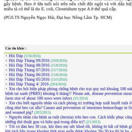
gây bệnh. Heo ở lứa tuổi nói trên nếu chết đột ngột và với dấu hi
miêu tả có thể là do E. coli, Clostridium type A ở thể quá cấp.
(PGS.TS Nguyễn Ngọc Hải, Đại học Nông Lâm Tp. HCM)
Các tin khác :
Hỏi Đáp
(5/10/2016)
Hỏi Đáp Tháng 09/2016
(19/9/2016)
Hỏi Đáp Tháng 08/2016
(15/8/2016)
Hỏi Đáp Tháng 07/2016
(15/7/2016)
Hỏi Đáp Tháng 06/2016
(15/6/2016)
Hỏi Đáp Tháng 05/2016
(15/5/2016)
Hỏi Đáp Tháng 4/ 2016
(29/4/2016)
Xin cho hỏi biện pháp phòng chống bệnh cho trại quy mô khoảng 100 ná
bệnh tai xanh (PRRS) khoảng 6 tháng?/ Please ask, disease prevention meas
farm size of about 100 sows were infect
(3/1/2014)
Xin cho biết nguyên nhân và cách phòng trị trường hợp xuất huyết ruột ở 
cũng như heo cai sữa? Causes and prevention of intestines hemorrhage in fi
and weaned pig?
(28/5/2013)
Nguyên nhân của bệnh sa ruột (hernia) trên heo con. Cách khắc phục cũn
những thủ thuật gọn và hiệu quả trong điều trị?
(2/1/2013)
Tôi có đàn heo 30 con, khi theo mẹ sức khoẻ tốt, không bị bất cứ bệnh g
khi tách bầy trong khoảng thời gian ngắn được khoảng 20~30 kg thì bị ho, 