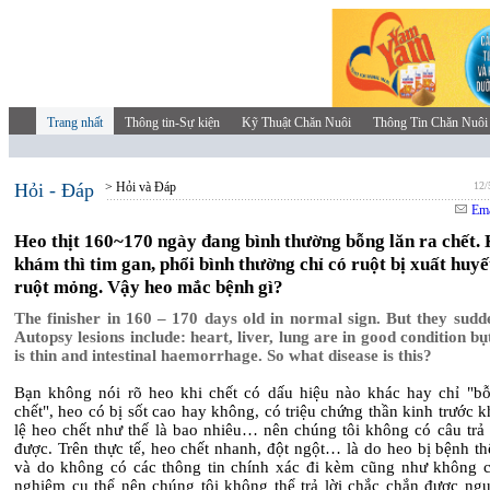
Trang nhất
Thông tin-Sự kiện
Kỹ Thuật Chăn Nuôi
Thông Tin Chăn Nuôi
Hỏi - Đáp
> Hỏi và Đáp
12/
Ema
Heo thịt 160~170 ngày đang bình thường bỗng lăn ra chết.
khám thì tim gan, phổi bình thường chỉ có ruột bị xuất huyế
ruột mỏng. Vậy heo mắc bệnh gì?
The finisher in 160 – 170 days old in normal sign. But they sudde
Autopsy lesions include: heart, liver, lung are in good condition bụ
is thin and intestinal haemorrhage. So what disease is this?
Bạn không nói rõ heo khi chết có dấu hiệu nào khác hay chỉ "bỗ
chết", heo có bị sốt cao hay không, có triệu chứng thần kinh trước kh
lệ heo chết như thế là bao nhiêu… nên chúng tôi không có câu trả 
được. Trên thực tế, heo chết nhanh, đột ngột… là do heo bị bệnh t
và do không có các thông tin chính xác đi kèm cũng như không c
nghiệm cụ thể nên chúng tôi không thể trả lời chắc chắn được ng