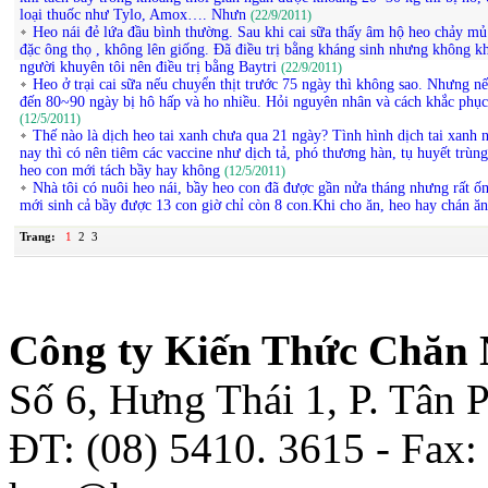
loại thuốc như Tylo, Amox…. Nhưn
(22/9/2011)
Heo nái đẻ lứa đầu bình thường. Sau khi cai sữa thấy âm hộ heo chảy mủ
đặc ông thọ , không lên giống. Đã điều trị bằng kháng sinh nhưng không k
người khuyên tôi nên điều trị bằng Baytri
(22/9/2011)
Heo ở trại cai sữa nếu chuyển thịt trước 75 ngày thì không sao. Nhưng nế
đến 80~90 ngày bị hô hấp và ho nhiều. Hỏi nguyên nhân và cách khắc phục
(12/5/2011)
Thế nào là dịch heo tai xanh chưa qua 21 ngày? Tình hình dịch tai xanh 
nay thì có nên tiêm các vaccine như dịch tả, phó thương hàn, tụ huyết trùn
heo con mới tách bầy hay không
(12/5/2011)
Nhà tôi có nuôi heo nái, bầy heo con đã được gần nửa tháng nhưng rất ố
mới sinh cả bầy được 13 con giờ chỉ còn 8 con.Khi cho ăn, heo hay chán ă
Trang:
1
2
3
Công ty Kiến Thức Chăn 
Số 6, Hưng Thái 1, P. Tân
ĐT: (08) 5410. 3615 - Fax: