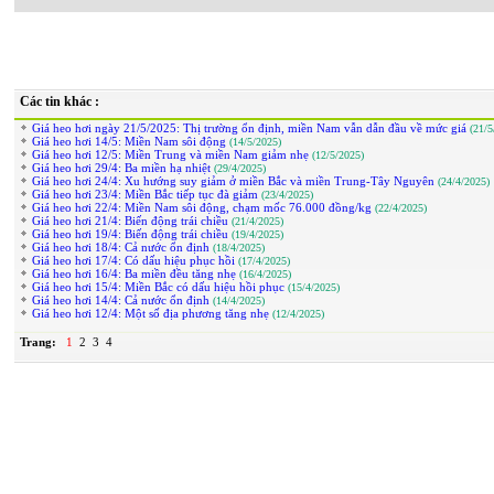
Các tin khác :
Giá heo hơi ngày 21/5/2025: Thị trường ổn định, miền Nam vẫn dẫn đầu về mức giá
(21/5
Giá heo hơi 14/5: Miền Nam sôi động
(14/5/2025)
Giá heo hơi 12/5: Miền Trung và miền Nam giảm nhẹ
(12/5/2025)
Giá heo hơi 29/4: Ba miền hạ nhiệt
(29/4/2025)
Giá heo hơi 24/4: Xu hướng suy giảm ở miền Bắc và miền Trung-Tây Nguyên
(24/4/2025)
Giá heo hơi 23/4: Miền Bắc tiếp tục đà giảm
(23/4/2025)
Giá heo hơi 22/4: Miền Nam sôi động, chạm mốc 76.000 đồng/kg
(22/4/2025)
Giá heo hơi 21/4: Biến động trái chiều
(21/4/2025)
Giá heo hơi 19/4: Biến động trái chiều
(19/4/2025)
Giá heo hơi 18/4: Cả nước ổn định
(18/4/2025)
Giá heo hơi 17/4: Có dấu hiệu phục hồi
(17/4/2025)
Giá heo hơi 16/4: Ba miền đều tăng nhẹ
(16/4/2025)
Giá heo hơi 15/4: Miền Bắc có dấu hiệu hồi phục
(15/4/2025)
Giá heo hơi 14/4: Cả nước ổn định
(14/4/2025)
Giá heo hơi 12/4: Một số địa phương tăng nhẹ
(12/4/2025)
Trang:
1
2
3
4