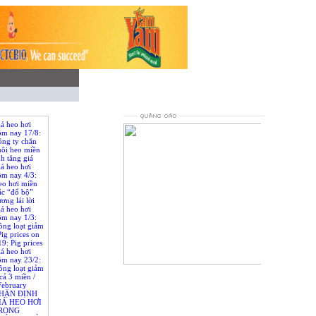
á heo hơi
ôm nay 17/8:
ông ty chăn
uôi heo miền
h tăng giá
/ Pig prices
á heo hơi
h, 2019:
ôm nay 4/3:
ig farming
eo hơi miền
st pig price
ắc “đổ bộ”
the we
ơng lái lời
es on March
á heo hơi
s were
ôm nay 1/3:
rom North to
ồng loạt giảm
nam, traders
Pig prices on
t
9: Pig prices
regions of
á heo hơi
ôm nay 23/2:
ồng loạt giảm
loading...
cả 3 miền /
February
g prices (live
HẬN ĐỊNH
n all 3
IÁ HEO HƠI
etnam
RONG