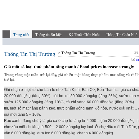
Trang nhất
Thông tin-Sự kiện
Kỹ Thuật Chăn Nuôi
Thông Tin Chăn Nuôi
Thông Tin Thị Trường
> Thông Tin Thị Trường
2/1
Em
Giá một số loại thực phẩm tăng mạnh / Food prices increase strongly
Trong vòng một tuần trở lại đây, giá nhiều mặt hàng thực phẩm tươi sống và chế 
trở lại.
Ghi nhận ở một số chợ bán lẻ như Tân Định, Bàn Cờ, Bến Thành… giá cà chu
20.000 đồng/kg (tăng 30%), cải bó xôi 30.000 đồng/kg (tăng 25%), sườn non và
sườn 125.000 đồng/kg (tăng 10%), cá chỉ vàng 60.000 đồng/kg (tăng 20%)… 
thị, một số mặt hàng bánh kẹo, thực phẩm đông lạnh, đồ hộp, nước giải khát…
giá mới tăng 5 – 10%.
Rau xanh, đáng chú ý là giá cả ở chợ lẻ tăng từ 4.000 – gần 20.000 đồng/kg, 
chợ đầu mối chỉ tăng từ 500 – 2.000 đồng/kg tuỳ loại. Ở chợ đầu mối Thủ Đức, 
vẫn 6.000 đồng/kg, dưa leo 6.000 đồng/kg, chanh 4.000 đồng/kg.