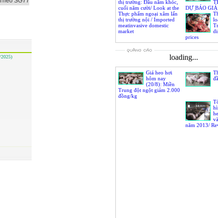
Theo
SGTT
Vietnam reach 60.000
thị trường: Đầu năm khóc,
T
VND/kg
cuối năm cười/ Look at the
DỰ BÁO GIÁ
market, livestock sector in
Thực phẩm ngoại xâm lấn
THÁNG 8 NĂ
T
2013: Sadness at the
thị trường nội / Imported
lo
beginning of year and
meatinvasive domestic
Tr
happiness at the end of year
market
di
prices
loading...
/2025)
Giá heo hơi
Th
hôm nay
đ
(20/8): Miền
Trung đột ngột giảm 2.000
đồng/kg
Tổ
hì
h
v
năm 2013/ Re
situation of li
2012 and fore