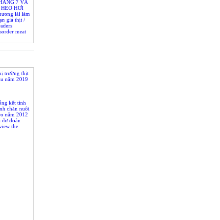
HÁNG 7 VÀ
 HEO HƠI
M 2018
hương lái làm
ạn giá thịt /
aders
sorder meat
ị trường thịt
ầu năm 2019
ng kết tình
nh chăn nuôi
eo năm 2012
à dự đoán
view the
vestock in
cast 2013