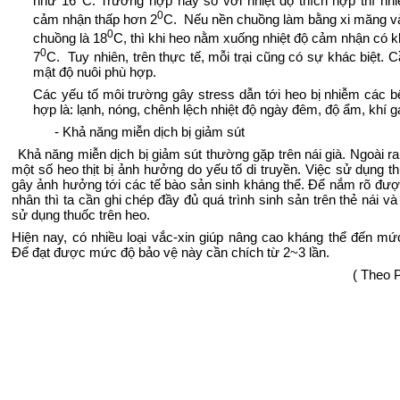
như 16
C. Trường hợp này so với nhiệt độ thích hợp thì nhi
0
cảm nhận thấp hơn 2
C. Nếu nền chuồng làm bằng xi măng và
0
chuồng là 18
C, thì khi heo nằm xuống nhiệt độ cảm nhận có kh
0
7
C. Tuy nhiên, trên thực tế, mỗi trại cũng có sự khác biệt. C
mật độ nuôi phù hợp.
Các yếu tố môi trường gây stress dẫn tới heo bị nhiễm các 
hợp là: lạnh, nóng, chênh lệch nhiệt độ ngày đêm, độ ẩm, khí gas
- Khả năng miễn dịch bị giảm sút
Khả năng miễn dịch bị giảm sút thường gặp trên nái già. Ngoài ra
một số heo thịt bị ảnh hưởng do yếu tố di truyền. Việc sử dụng t
gây ảnh hưởng tới các tế bào sản sinh kháng thể. Để nắm rõ đư
nhân thì ta cần ghi chép đầy đủ quá trình sinh sản trên thẻ nái và
sử dụng thuốc trên heo.
Hiện nay, có nhiều loại vắc-xin giúp nâng cao kháng thể đến mứ
Để đạt được mức độ bảo vệ này cần chích từ 2~3 lần.
( Theo 