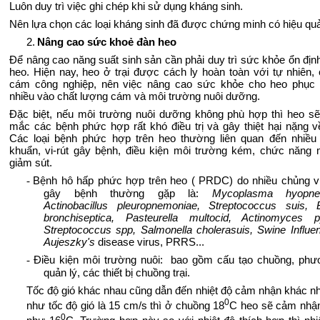
Luôn duy trì việc ghi chép khi sử dụng kháng sinh.
Nên lựa chọn các loại kháng sinh đã được chứng minh có hiệu qu
2.
Nâng cao sức khoẻ đàn heo
Để nâng cao năng suất sinh sản cần phải duy trì sức khỏe ổn địn
heo. Hiện nay, heo ở trại được cách ly hoàn toàn với tự nhiên,
cám công nghiệp, nên việc nâng cao sức khỏe cho heo phục t
nhiều vào chất lượng cám và môi trường nuôi dưỡng.
Đặc biệt, nếu môi trường nuôi dưỡng không phù hợp thì heo s
mắc các bệnh phức hợp rất khó điều trị và gây thiệt hại nặng về
Các loại bệnh phức hợp trên heo thường liên quan đến nhiều
khuẩn, vi-rút gây bệnh, điều kiện môi trường kém, chức năng 
giảm sút.
Bệnh hô hấp phức hợp trên heo ( PRDC) do nhiều chủng vi
-
gây bệnh thường gặp là:
Mycoplasma hyopne
Actinobacillus pleuropnemoniae, Streptococcus suis, B
bronchiseptica, Pasteurella multocid, Actinomyces p
Streptococcus spp, Salmonella cholerasuis, Swine Influen
Aujeszky's
disease virus, PRRS...
Điều kiện môi trường nuôi: bao gồm cấu tạo chuồng, ph
-
quản lý, các thiết bị chuồng trại.
Tốc độ gió khác nhau cũng dẫn đến nhiệt độ cảm nhận khác nh
0
như tốc độ gió là 15 cm/s thì ở chuồng 18
C heo sẽ cảm nhận
0