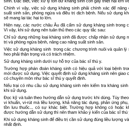
sinh. Đặc biệt, việc xử lý tồn dư kháng sinh còn gây thiệt hại lớn về
Chính vì vậy, việc sử dụng kháng sinh phải chính xác để nâng
suất sinh sản, phòng ngừa và điều trị dịch bệnh. Nếu sử dụng k
sẽ mang lại tác hại to lớn.
Hiện nay, các nước châu Âu đã cấm sử dụng kháng sinh trong c
Vì vậy, khi sử dụng nên tuân thủ theo các quy tắc sau:
Chỉ sử dụng những loại kháng sinh đã được chấp nhận sử dụng 
trị và phòng ngừa bệnh, nâng cao năng suất sinh sản.
Việc sử dụng kháng sinh trong các chương trình nuôi và quản lý
heo phải thận trọng và có trách nhiệm.
Sử dụng kháng sinh dưới sự hỗ trợ của bác sĩ thú y.
Trường hợp phán đoán kháng sinh có hiệu quả với loại bệnh trong
mới được sử dụng. Việc quyết định sử dụng kháng sinh nên giao 
có chuyên môn như bác sĩ thú y quyết định.
Nếu trại có nhu cầu sử dụng kháng sinh nên kiểm tra kháng sinh
khi sử dụng.
Đọc kỹ và tuân theo hướng dẫn sử dụng trước khi dùng. Tùy theo 
vi khuẩn, vi-rút mà liều lượng, khả năng tác dụng, phản ứng phụ, 
tồn lưu thuốc... có sự khác biệt. Trường hợp không có hoặc 
được hướng dẫn sử dụng thì nên tham khảo ý kiến của bác sĩ thú 
Khi sử dụng kháng sinh để điều trị cần sử dụng đúng liều lượng và
nhất định.