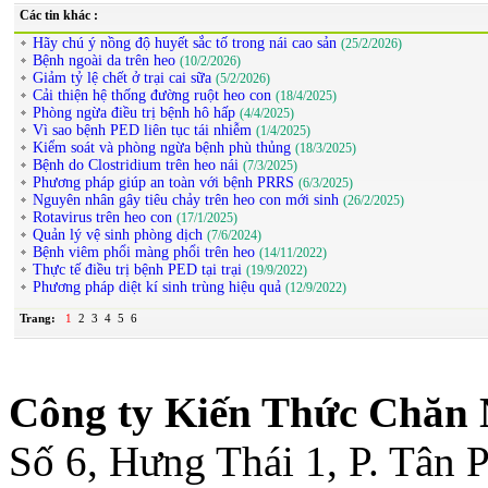
Các tin khác :
Hãy chú ý nồng độ huyết sắc tố trong nái cao sản
(25/2/2026)
Bệnh ngoài da trên heo
(10/2/2026)
Giảm tỷ lệ chết ở trại cai sữa
(5/2/2026)
Cải thiện hệ thống đường ruột heo con
(18/4/2025)
Phòng ngừa điều trị bệnh hô hấp
(4/4/2025)
Vì sao bệnh PED liên tục tái nhiễm
(1/4/2025)
Kiểm soát và phòng ngừa bệnh phù thủng
(18/3/2025)
Bệnh do Clostridium trên heo nái
(7/3/2025)
Phương pháp giúp an toàn với bệnh PRRS
(6/3/2025)
Nguyên nhân gây tiêu chảy trên heo con mới sinh
(26/2/2025)
Rotavirus trên heo con
(17/1/2025)
Quản lý vệ sinh phòng dịch
(7/6/2024)
Bệnh viêm phổi màng phổi trên heo
(14/11/2022)
Thực tế điều trị bệnh PED tại trại
(19/9/2022)
Phương pháp diệt kí sinh trùng hiệu quả
(12/9/2022)
Trang:
1
2
3
4
5
6
Công ty Kiến Thức Chăn 
Số 6, Hưng Thái 1, P. Tân