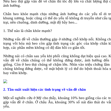
Nếu heo thịt gặp vấn đề về chân thì tốc độ lớn và chất lượng thịt 
ảnh hưởng.
Chân heo khỏe mạnh chịu những ảnh hưởng do các yếu tố di t
khung xương, hoặc cũng có thể do yếu tố không di truyền như cấu t
trại, nền chuồng, dinh dưỡng, mật độ bầy heo...
1. Thế nào là chân khỏe mạnh?
Những vấn đề về chân thường gặp ở những chỗ khớp nối. Không chỉ
trạng vôi hóa mà heo còn gặp tình trạng các góc của khớp chân 
hợp, các phần mềm không có độ đàn hồi co giãn tốt.
Những nái có chân sau yếu khi phối cũng không đạt hiệu quả cao. K
vấn đề về chân chúng có thể không đứng được, ảnh hưởng đến 
giống. Còn ở heo thịt chúng sẽ chậm lớn. Nhìn vào triệu chứng lâm
chúng không đứng được, về mặt bệnh lý có thể do bệnh thoái hóa 
hay viêm khớp.
2.
Tần suất xuất hiện các tình trạng về vấn đề chân
Một số nghiên cứu ở Mỹ cho thấy, khoảng 10% heo giống của các trạ
gặp vấn đề ở chân. Ở châu Âu, khoảng 30% số nái đào thải do vấ
yếu.