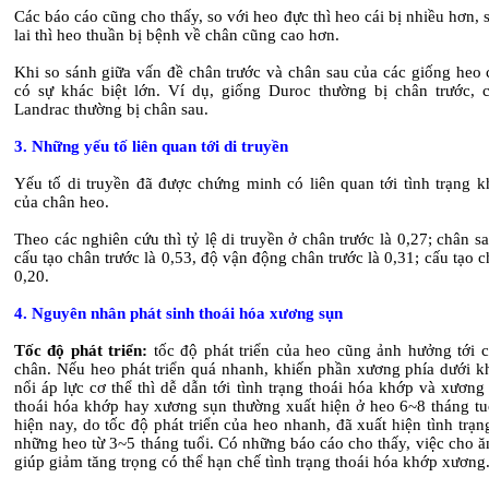
Các báo cáo cũng cho thấy, so với heo đực thì heo cái bị nhiều hơn, 
lai thì heo thuần bị bệnh về chân cũng cao hơn.
Khi so sánh giữa vấn đề chân trước và chân sau của các giống heo 
có sự khác biệt lớn. Ví dụ, giống Duroc thường bị chân trước, 
Landrac thường bị chân sau.
3. Những yếu tố liên quan tới di truyền
Yếu tố di truyền đã được chứng minh có liên quan tới tình trạng 
của chân heo.
Theo các nghiên cứu thì tỷ lệ di truyền ở chân trước là 0,27; chân sa
cấu tạo chân trước là 0,53, độ vận động chân trước là 0,31; cấu tạo c
0,20.
4. Nguyên nhân phát sinh thoái hóa xương sụn
Tốc độ phát triển:
tốc độ phát triển của heo cũng ảnh hưởng tới c
chân. Nếu heo phát triển quá nhanh, khiến phần xương phía dưới k
nổi áp lực cơ thể thì dễ dẫn tới tình trạng thoái hóa khớp và xương
thoái hóa khớp hay xương sụn thường xuất hiện ở heo 6~8 tháng tu
hiện nay, do tốc độ phát triển của heo nhanh, đã xuất hiện tình trạn
những heo từ 3~5 tháng tuổi. Có những báo cáo cho thấy, việc cho ă
giúp giảm tăng trọng có thể hạn chế tình trạng thoái hóa khớp xương