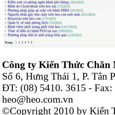
Kiểm soát và phòng ngừa bệnh phù thủng
(18/3/2025)
Bệnh do Clostridium trên heo nái
(7/3/2025)
Phương pháp giúp an toàn với bệnh PRRS
(6/3/2025)
Nguyên nhân gây tiêu chảy trên heo con mới sinh
(26/2/2025)
Rotavirus trên heo con
(17/1/2025)
Quản lý vệ sinh phòng dịch
(7/6/2024)
Bệnh viêm phổi màng phổi trên heo
(14/11/2022)
Thực tế điều trị bệnh PED tại trại
(19/9/2022)
Phương pháp diệt kí sinh trùng hiệu quả
(12/9/2022)
Trang:
1
2
3
4
5
6
Công ty Kiến Thức Chăn 
Số 6, Hưng Thái 1, P. Tân
ĐT: (08) 5410. 3615 - Fax:
heo@heo.com.vn
©Copyright 2010 by Kiến 