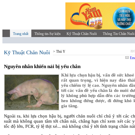
Trang nhất
Thông tin-Sự kiện
Kỹ Thuật Chăn Nuôi
Thông Tin Chăn Nuôi
Kỹ Thuật Chăn Nuôi
> Thú Y
22/
Ema
Nguyên nhân khiến nái bị yếu chân
Khi lựa chọn hậu bị, vấn đề sức khoẻ
rất quan trọng, vì hiện nay đào thả
yếu chiếm tỷ lệ cao. Nguyên nhân đầu
tới các vấn đề yếu chân là do nuôi d
lý không phù hợp dẫn đến các trườn
heo không đứng được, đi đứng khó
gia tăng.
Ngoài ra, khi lựa chọn hậu bị, người chăn nuôi chỉ chú ý tới các c
suất mà không quan tâm tới chân nái, chẳng hạn chỉ xem xét các y
tốc độ lớn, FCR, tỷ lệ thịt xẻ... mà không chú ý tới tình trạng chân nái