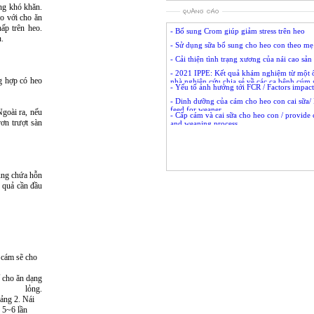
àng khó khăn.
o với cho ăn
ấp trên heo.
- Bổ sung Crom giúp giảm stress trên heo
n.
- Sử dụng sữa bổ sung cho heo con theo mẹ
- Cải thiện tình trạng xương của nái cao sản
- 2021 IPPE: Kết quả khám nghiệm từ một ổ
ng hợp có heo
nhà nghiên cứu chia sẻ về các ca bệnh cúm 
- Yếu tố ảnh hưởng tới FCR / Factors impac
H2N2 từ chợ cung cấp gà sống.
- Dinh dưỡng của cám cho heo con cai sữa/ 
feed for weaner
Ngoài ra, nếu
- Cấp cám và cai sữa cho heo con / provide
ơn trượt sàn
and weaning process
hùng chứa hỗn
 quả cần đầu
 cám sẽ cho
ể cho ăn dạng
lỏng.
Bảng 2. Nái
p 5~6 lần