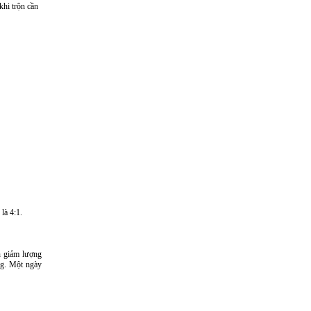
khi trộn cần
là 4:1.
n giảm lượng
ng. Một ngày