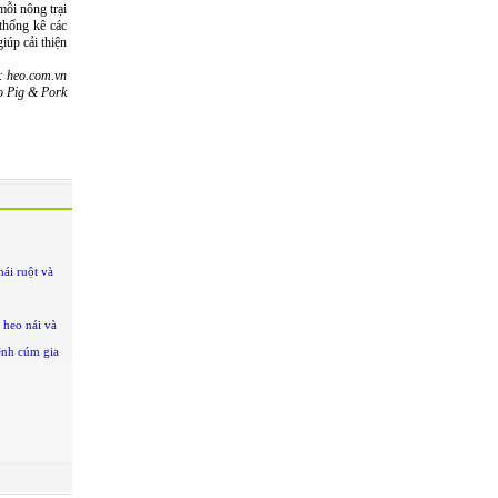
mỗi nông trại
 thống kê các
iúp cải thiện
: heo.com.vn
o Pig & Pork
hái ruột và
 heo nái và
ệnh cúm gia