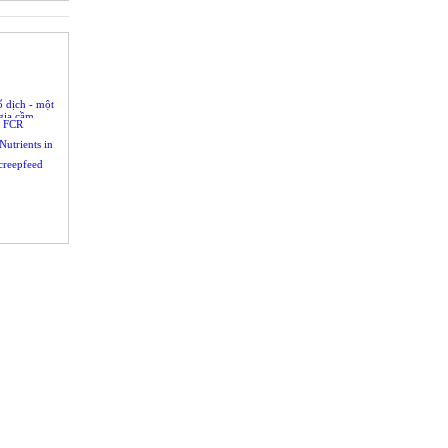
 dịch - một
gia cầm
t FCR
Nutrients in
 creepfeed