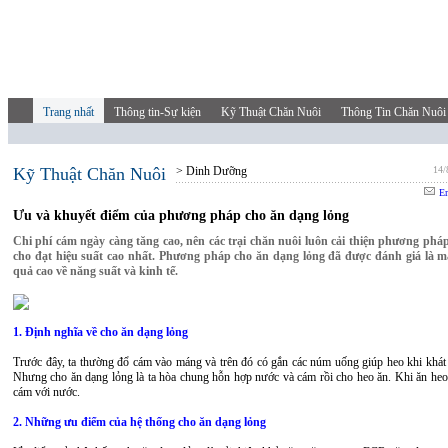
Trang nhất
Thông tin-Sự kiện
Kỹ Thuật Chăn Nuôi
Thông Tin Chăn Nuôi
Kỹ Thuật Chăn Nuôi
> Dinh Dưỡng
14/
Em
Ưu và khuyết điểm của phương pháp cho ăn dạng lỏng
Chi phí cám ngày càng tăng cao, nên các trại chăn nuôi luôn cải thiện phương phá
cho đạt hiệu suất cao nhất. Phương pháp cho ăn dạng lỏng đã được đánh giá là ma
quả cao về năng suất và kinh tế.
1. Định nghĩa về cho ăn dạng lỏng
Trước đây, ta thường đổ cám vào máng và trên đó có gắn các núm uống giúp heo khi khát 
Nhưng cho ăn dạng lỏng là ta hòa chung hỗn hợp nước và cám rồi cho heo ăn. Khi ăn heo
cám với nước.
2. Những ưu điểm của hệ thống cho ăn dạng lỏng