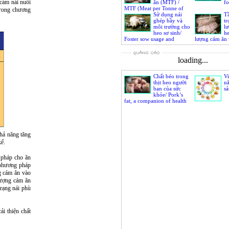
 cám nái nuôi
ăn (MTF) /
fo
MTF (Meat per Tonne of
trong chương
Feed) index
Sử dụng nái
T
ghép bầy và
tr
môi trường cho
lư
heo sơ sinh/
h
Foster sow usage and
lượng cám ăn 
environment for neonatal
importance of
piglet
capacity and f
loading...
Chất béo trong
Vi
thịt heo người
nă
bạn của sức
sả
khỏe/ Pork’s
fat, a companion of health
khả năng tăng
kể.
 pháp cho ăn
 phương pháp
g cám ăn vào
lượng cám ăn
trạng nái phù
i thiện chất