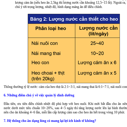
lượng cám ăn (nếu heo ăn 2,5kg thì lượng nước cần khoảng 12,5~15 lít). Ngoài ra, 
chú ý tới trọng lượng, nhiệt độ, hình dạng máng ăn để điều chỉnh.
Thông thường tỷ lệ nước: cám của heo thịt là 2:1~3:1, nái mang thai là 6:1~7:1, nái nuôi con 
6. Những điểm chú ý về việc quản lý dinh dưỡng
Đầu tiên, ưu tiên điều chỉnh nhiệt độ phù hợp với heo nuôi. Khi mới bắt đầu cho ăn nê
nước dưới mức tiêu chuẩn 10~20%, sau 4~5 ngày thì tăng lượng nước lên lại bình thườ
nên cho ăn khoảng 4~6 lần, mỗi lần cấp lượng cám sao cho heo ăn hết trong vòng 10 phút.
7. Hệ thống cho ăn dạng lỏng có mang lại lợi ích kinh tế không?