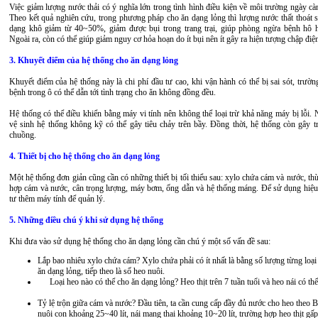
Việc giảm lượng nước thải có ý nghĩa lớn trong tình hình điều kiện về môi trường ngày c
Theo kết quả nghiên cứu, trong phương pháp cho ăn dạng lỏng thì lượng nước thất thoát s
dạng khô giảm từ 40~50%, giảm được bụi trong trang trại, giúp phòng ngừa bệnh hô h
Ngoài ra, còn có thể giúp giảm nguy cơ hỏa hoạn do ít bụi nên ít gây ra hiện tượng chập điệ
3. Khuyết điểm của hệ thống cho ăn dạng lỏng
Khuyết điểm của hệ thống này là chi phí đầu tư cao, khi vận hành có thể bị sai sót, trườ
bệnh trong ô có thể dẫn tới tình trạng cho ăn không đồng đều.
Hệ thống có thể điều khiển bằng máy vi tính nên không thể loại trừ khả năng máy bị lỗi. 
vệ sinh hệ thống không kỹ có thể gây tiêu chảy trên bầy. Đồng thời, hệ thống còn gây tr
chuồng.
4. Thiết bị cho hệ thống cho ăn dạng lỏng
Một hệ thống đơn giản cũng cần có những thiết bị tối thiểu sau: xylo chứa cám và nước, t
hợp cám và nước, cân trọng lượng, máy bơm, ống dẫn và hệ thống máng. Để sử dụng hiệu
tư thêm máy tính để quản lý.
5. Những điều chú ý khi sử dụng hệ thống
Khi đưa vào sử dụng hệ thống cho ăn dạng lỏng cần chú ý một số vấn đề sau:
Lắp bao nhiêu xylo chứa cám? Xylo chứa phải có ít nhất là bằng số lượng từng loại
ăn dạng lỏng, tiếp theo là số heo nuôi.
Loại heo nào có thể cho ăn dạng lỏng? Heo thịt trên 7 tuần tuổi và heo nái có th
Tỷ lệ trộn giữa cám và nước? Đầu tiên, ta cần cung cấp đầy đủ nước cho heo theo 
nuôi con khoảng 25~40 lít, nái mang thai khoảng 10~20 lít, trường hợp heo thịt gấ