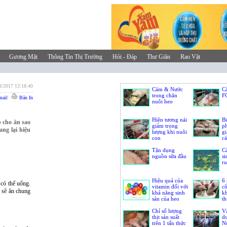
Gương Mặt
Thông Tin Thị Trường
Hỏi - Đáp
Thư Giãn
Rao Vặt
8/2017 13:18:40
Cám & Nước
Cả
trong chăn
F
ail
Bản In
nuôi heo
Hiện tương nái
B
p cho ăn sao
giảm trọng
p
ng lại hiệu
lượng khi nuôi
g
con
c
Tận dụng
Cả
nguồn sữa đầu
si
ru
Hiệu quả của
6
có thể uống.
vitamin đối với
c
 sẽ ăn chung
khả năng sinh
kh
sản của heo
th
Chỉ số lượng
V
thịt sản suất
dư
trên 1 tấn thức
Nu