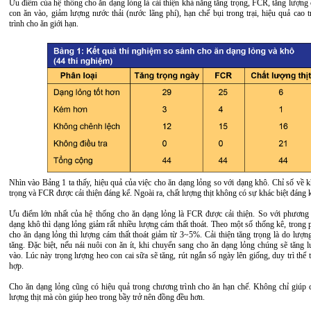
Ưu điểm của hệ thống cho ăn dạng lỏng là cải thiện khả năng tăng trọng, FCR, tăng lượng
con ăn vào, giảm lượng nước thải (nước lãng phí), hạn chế bụi trong trại, hiệu quả cao 
trình cho ăn giới hạn.
Nhìn vào Bảng 1 ta thấy, hiệu quả của việc cho ăn dạng lỏng so với dạng khô. Chỉ số về 
trọng và FCR được cải thiện đáng kể. Ngoài ra, chất lượng thịt không có sự khác biệt đáng 
Ưu điểm lớn nhất của hệ thống cho ăn dạng lỏng là FCR được cải thiện. So với phương
dạng khô thì dạng lỏng giảm rất nhiều lượng cám thất thoát. Theo một số thống kê, trong
cho ăn dạng lỏng thì lượng cám thất thoát giảm từ 3~5%. Cải thiện tăng trọng là do lượn
tăng. Đặc biệt, nếu nái nuôi con ăn ít, khi chuyển sang cho ăn dạng lỏng chúng sẽ tăng 
vào. Lúc này trọng lượng heo con cai sữa sẽ tăng, rút ngắn số ngày lên giống, duy trì thể 
hợp.
Cho ăn dạng lỏng cũng có hiệu quả trong chương trình cho ăn hạn chế. Không chỉ giúp cả
lượng thịt mà còn giúp heo trong bầy trở nên đồng đều hơn.