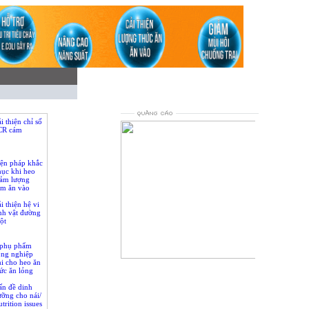
i thiện chỉ số
CR cám
iện pháp khắc
hục khi heo
iảm lượng
ám ăn vào
i thiện hệ vi
nh vật đường
ột
 phụ phẩm
ông nghiệp
i cho heo ăn
loading...
ức ăn lỏng
ấn đề dinh
ỡng cho nái/
trition issues