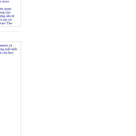
r sows
ầm quan
ọng của
ợng sữa từ
eo mẹ và
vào/ The
 sow’s milk
eed intake
tamin và
ng suất sinh
n của heo