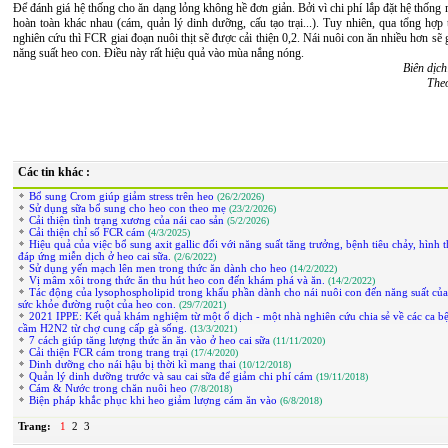
Để đánh giá hệ thống cho ăn dạng lỏng không hề đơn giản. Bởi vì chi phí lắp đặt hệ thống 
hoàn toàn khác nhau (cám, quản lý dinh dưỡng, cấu tạo trại...). Tuy nhiên, qua tổng hợp
nghiên cứu thì FCR giai đoạn nuôi thịt sẽ được cải thiện 0,2. Nái nuôi con ăn nhiều hơn sẽ g
năng suất heo con. Điều này rất hiệu quả vào mùa nắng nóng.
Biên dịch
The
Các tin khác :
Bổ sung Crom giúp giảm stress trên heo
(26/2/2026)
Sử dụng sữa bổ sung cho heo con theo mẹ
(23/2/2026)
Cải thiện tình trạng xương của nái cao sản
(5/2/2026)
Cải thiện chỉ số FCR cám
(4/3/2025)
Hiệu quả của việc bổ sung axit gallic đối với năng suất tăng trưởng, bệnh tiêu chảy, hình t
đáp ứng miễn dịch ở heo cai sữa.
(2/6/2022)
Sử dụng yến mạch lên men trong thức ăn dành cho heo
(14/2/2022)
Vị mâm xôi trong thức ăn thu hút heo con đến khám phá và ăn.
(14/2/2022)
Tác động của lysophospholipid trong khẩu phần dành cho nái nuôi con đến năng suất của
sức khỏe đường ruột của heo con.
(29/7/2021)
2021 IPPE: Kết quả khám nghiệm từ một ổ dịch - một nhà nghiên cứu chia sẻ về các ca b
cầm H2N2 từ chợ cung cấp gà sống.
(13/3/2021)
7 cách giúp tăng lượng thức ăn ăn vào ở heo cai sữa
(11/11/2020)
Cải thiện FCR cám trong trang trại
(17/4/2020)
Dinh dưỡng cho nái hậu bị thời kì mang thai
(10/12/2018)
Quản lý dinh dưỡng trước và sau cai sữa để giảm chi phí cám
(19/11/2018)
Cám & Nước trong chăn nuôi heo
(7/8/2018)
Biện pháp khắc phục khi heo giảm lượng cám ăn vào
(6/8/2018)
Trang:
1
2
3