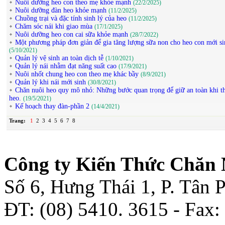
Nuôi dưỡng heo con theo mẹ khỏe mạnh
(22/2/2025)
Nuôi dưỡng đàn heo khỏe mạnh
(11/2/2025)
Chuồng trại và đặc tính sinh lý của heo
(11/2/2025)
Chăm sóc nái khi giao mùa
(17/1/2025)
Nuôi dưỡng heo con cai sữa khỏe mạnh
(28/7/2022)
Một phương pháp đơn giản để gia tăng lượng sữa non cho heo con mới si
(5/10/2021)
Quản lý vệ sinh an toàn dịch tễ
(1/10/2021)
Quản lý nái nhằm đạt năng suất cao
(17/9/2021)
Nuôi nhốt chung heo con theo mẹ khác bầy
(8/9/2021)
Quản lý khi nái mới sinh
(30/8/2021)
Chăn nuôi heo quy mô nhỏ: Những bước quan trọng để giữ an toàn khi th
heo.
(19/5/2021)
Kế hoạch thay đàn-phần 2
(14/4/2021)
Trang:
1
2
3
4
5
6
7
8
Công ty Kiến Thức Chăn 
Số 6, Hưng Thái 1, P. Tân
ĐT: (08) 5410. 3615 - Fax: