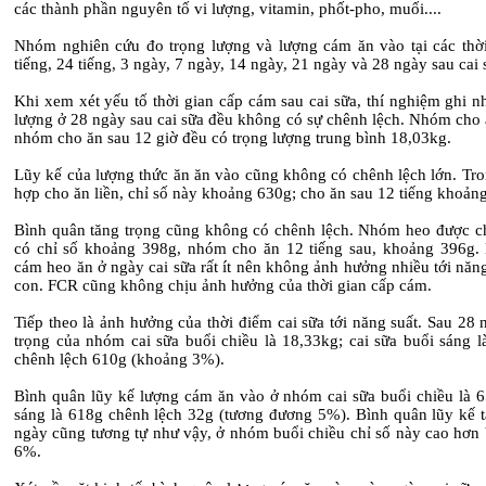
các thành phần nguyên tố vi lượng, vitamin, phốt-pho, muối....
Nhóm nghiên cứu đo trọng lượng và lượng cám ăn vào tại các thờ
tiếng, 24 tiếng, 3 ngày, 7 ngày, 14 ngày, 21 ngày và 28 ngày sau cai 
Khi xem xét yếu tố thời gian cấp cám sau cai sữa, thí nghiệm ghi n
lượng ở 28 ngày sau cai sữa đều không có sự chênh lệch. Nhóm cho 
nhóm cho ăn sau 12 giờ đều có trọng lượng trung bình 18,03kg.
Lũy kế của lượng thức ăn ăn vào cũng không có chênh lệch lớn. Tro
hợp cho ăn liền, chỉ số này khoảng 630g; cho ăn sau 12 tiếng khoản
Bình quân tăng trọng cũng không có chênh lệch. Nhóm heo được ch
có chỉ số khoảng 398g, nhóm cho ăn 12 tiếng sau, khoảng 396g.
cám heo ăn ở ngày cai sữa rất ít nên không ảnh hưởng nhiều tới năn
con. FCR cũng không chịu ảnh hưởng của thời gian cấp cám.
Tiếp theo là ảnh hưởng của thời điểm cai sữa tới năng suất. Sau 28 
trọng của nhóm cai sữa buổi chiều là 18,33kg; cai sữa buổi sáng l
chênh lệch 610g (khoảng 3%).
Bình quân lũy kế lượng cám ăn vào ở nhóm cai sữa buổi chiều là 6
sáng là 618g chênh lệch 32g (tương đương 5%). Bình quân lũy kế t
ngày cũng tương tự như vậy, ở nhóm buổi chiều chỉ số này cao hơn 
6%.