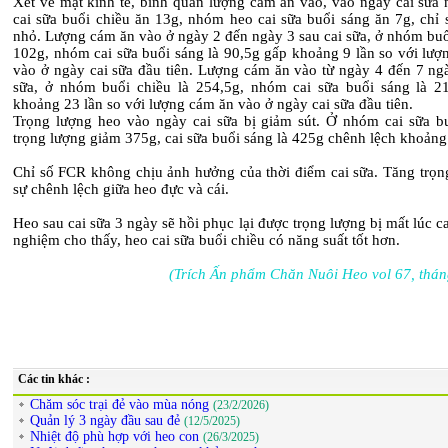
Xét về mặt kinh tế, bình quân lượng cám ăn vào, vào ngày cai sữa
cai sữa buổi chiều ăn 13g, nhóm heo cai sữa buổi sáng ăn 7g, chỉ 
nhỏ. Lượng cám ăn vào ở ngày 2 đến ngày 3 sau cai sữa, ở nhóm buổ
102g, nhóm cai sữa buổi sáng là 90,5g gấp khoảng 9 lần so với lượ
vào ở ngày cai sữa đầu tiên. Lượng cám ăn vào từ ngày 4 đến 7 ngà
sữa, ở nhóm buổi chiều là 254,5g, nhóm cai sữa buổi sáng là 2
khoảng 23 lần so với lượng cám ăn vào ở ngày cai sữa đầu tiên.
Trọng lượng heo vào ngày cai sữa bị giảm sút. Ở nhóm cai sữa bu
trọng lượng giảm 375g, cai sữa buổi sáng là 425g chênh lệch khoảng
Chỉ số FCR không chịu ảnh hưởng của thời điểm cai sữa. Tăng trọn
sự chênh lệch giữa heo đực và cái.
Heo sau cai sữa 3 ngày sẽ hồi phục lại được trọng lượng bị mất lúc ca
nghiệm cho thấy, heo cai sữa buổi chiều có năng suất tốt hơn.
(Trích Ấn phẩm Chăn Nuôi Heo vol 67, thán
Các tin khác :
Chăm sóc trại đẻ vào mùa nóng
(23/2/2026)
Quản lý 3 ngày đầu sau đẻ
(12/5/2025)
Nhiệt độ phù hợp với heo con
(26/3/2025)