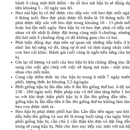
hành ở cùng một thời điểm - đa số heo nái hậu bị sẽ động dụ
tiên khoảng 5 - 10 ngày sau đó.
Heo nái hậu bị có thể được cho tiếp xúc với heo đực mỗi ngà
6 tháng tuổi. Heo đực phải được tối thiểu là 10 tháng tuổi. 
phải được tiếp xúc với heo đực trong khoảng 10 - 15 phút mỗ
hoặc hai lần mỗi ngày. Heo hậu bị và heo đực phải có tiếp x
nhau và tốt nhất là được đặt trong cùng một ô chuồng, nhưng
đòi hỏi một ô chuồng rộng có đủ không gian cho cả hai.
Phát hiện động dục dựa trên sự quan sát những dấu hiệu ở h
như: âm hộ sưng và đỏ, tăng sự tò mò và tình trạng nhảy chồ
con heo cái khác. Đánh giá cuối cùng là ngồi trên lưng của h
bị.
Ghi lại số lượng và tuổi của heo hậu bị khi chúng động dục l
sung cho việc ghi chép với việc sử dụng mã màu - một màu
nhau cho mỗi tuần.
Cung cấp thêm thức ăn cho hậu bị trong ít nhất 7 ngày trước
phối, lượng thức ăn khoảng 3,5 kg/ngày.
Phối giống hậu bị lần đầu tiên ở lần lên giống thứ hai, ở độ t
230 - 260 ngày tuổi. Biện pháp này có thể làm tăng thêm 1 he
so với khi thực hiện phối hậu bị ở lần lên giống đầu tiên. 
giống hậu bị lần đầu tiên ở lần lên giống thứ ba không làm tă
heo con được sinh ra.
Heo hậu bị phải được phối hai lần: Lần đầu tiên ngay sau khi
dấu hiệu lên giống và sau đó là trong buổi sáng của ngày hô
phối giống hậu bị, cần chú ý cẩn thận khi đưa và đặt ống dẫ
trong tử cung hậu bị. Nên cho heo nọc tiếp xúc mũi với nái h