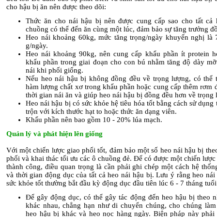
cho hậu bị ăn nên được theo dõi:
Thức ăn cho nái hậu bị nên được cung cấp sao cho tất cả 
chuồng có thể đến ăn cùng một lúc, đảm bảo sự tăng trưởng đ
Heo nái khoảng 60kg, mức tăng trọng/ngày khuyến nghị là 
g/ngày.
Heo nái khoảng 90kg, nên cung cấp khẩu phần ít protein h
khẩu phần trong giai đoạn cho con bú nhằm tăng độ dày mỡ
nái khi phối giống.
Nếu heo nái hậu bị không đồng đều về trọng lượng, có thể 
hàm lượng chất xơ trong khẩu phần hoặc cung cấp thêm rơm đ
thời gian nái ăn và giúp heo nái hậu bị đồng đều hơn về trọng 
Heo nái hậu bị có sức khỏe hệ tiêu hóa tốt bằng cách sử dụng 
trộn với kích thước hạt to hoặc thức ăn dạng viên.
Khẩu phần nên bao gồm 10 - 20% lúa mạch.
Quản lý và phát hiện lên giống
Với một chiến lược giao phối tốt, đảm bảo một số heo nái hậu bị the
phối và khai thác tối ưu các ô chuồng đẻ. Để có được một chiến lược
thành công, điều quan trọng là cần phải ghi chép một cách hệ thống
và thời gian động dục của tất cả heo nái hậu bị. Lưu ý rằng heo nái
sức khỏe tốt thường bắt đầu kỳ động dục đầu tiên lúc 6 - 7 tháng tuổi
Để gây động dục, có thể gây tác động đến heo hậu bị theo n
khác nhau, chẳng hạn như di chuyển chúng, cho chúng làm
heo hậu bị khác và heo nọc hàng ngày. Biện pháp này phải 