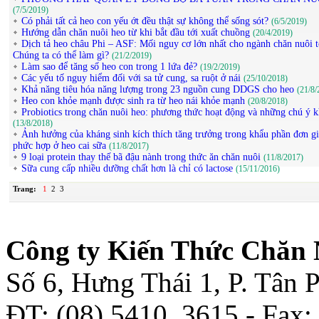
(7/5/2019)
Có phải tất cả heo con yếu ớt đều thật sự không thể sống sót?
(6/5/2019)
Hướng dẫn chăn nuôi heo từ khi bắt đầu tới xuất chuồng
(20/4/2019)
Dịch tả heo châu Phi – ASF: Mối nguy cơ lớn nhất cho ngành chăn nuôi t
Chúng ta có thể làm gì?
(21/2/2019)
Làm sao để tăng số heo con trong 1 lứa đẻ?
(19/2/2019)
Các yếu tố nguy hiểm đối với sa tử cung, sa ruột ở nái
(25/10/2018)
Khả năng tiêu hóa năng lượng trong 23 nguồn cung DDGS cho heo
(21/8/
Heo con khỏe mạnh được sinh ra từ heo nái khỏe mạnh
(20/8/2018)
Probiotics trong chăn nuôi heo: phương thức hoạt động và những chú ý k
(13/8/2018)
Ảnh hưởng của kháng sinh kích thích tăng trưởng trong khẩu phần đơn g
phức hợp ở heo cai sữa
(11/8/2017)
9 loại protein thay thế bã đậu nành trong thức ăn chăn nuôi
(11/8/2017)
Sữa cung cấp nhiều dưỡng chất hơn là chỉ có lactose
(15/11/2016)
Trang:
1
2
3
Công ty Kiến Thức Chăn 
Số 6, Hưng Thái 1, P. Tân
ĐT: (08) 5410. 3615 - Fax: