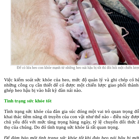
Để có lứa heo con khỏe mạnh từ những heo nái hậu bị tốt thì đòi hỏi một chiến lược
Việc kiểm soát sức khỏe của heo, mức độ quản lý và ghi chép có hệ
những công cụ cần thiết để có được một chiến lược giao phối thành
ghép heo hậu bị vào bất kỳ đàn nái nào.
Tình trạng sức khỏe tốt
Tình trạng sức khỏe của đàn gia súc đóng một vai trò quan trọng đố
khai thác tiềm năng di truyền của con vật như thế nào - điều này đư
chủ yếu đối với mức tăng trọng hàng ngày, tỷ lệ chuyển đổi thức ă
thọ của chúng. Do đó tình trạng sức khỏe là rất quan trọng.
Để đảm bảo một tình trạng sức khỏe tốt khi đưa heo nái hậu bị mới