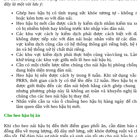
đây là một vài lưu ý:
Ghép heo hậu bị có tình trạng sức khỏe tương tự - không 
hoặc kém hơn so với đàn nái.
Heo hậu bị mới cần được cách ly kiểm dịch nhằm kiểm tra 
có bị nhiễm bệnh hay không trước khi nhập vào đàn nái.
Các khu vực cách ly kiểm dịch phải được cách biệt với đ
không được tiếp xúc với đàn nái hoặc nhân viên từ các đàn
vực kiểm dịch cũng cần có hệ thống thông gió riêng biệt, hệ
ăn và hệ thống xử lý chất thải riêng.
Các khu vực kiểm dịch phải thực hiện cùng vào/cùng ra. Là
khử trùng các khu vực giữa mỗi lô heo nái hậu bị.
Cần có một chiến lược tiêm chủng cho nái hậu bị phòng chống
đang hiện diện trong đàn nái.
Heo hậu bị nên được cách ly trong 8 tuần. Khi sử dụng vắc
PRRS, thời gian cách ly có thể lên đến 12 tuần. Heo hậu bị 
được giới thiệu đến các đàn nái bệnh bằng cách ghép chung 
nhưng phương pháp này là không an toàn và khuyến nghị là
chủng cho các heo nái hậu bị thay thế.
Nhân viên cần ra vào ô chuồng heo hậu bị hàng ngày để ch
làm quen dần với heo hậu bị mới.
Cho heo hậu bị ăn
Khi cho heo nái hậu bị đến thời điểm giao phối ăn, cần đảm bảo 
đồng đều về trọng lượng, độ dày mỡ lưng, sức khỏe đường ruột và 
đều tốt. Để đảm bảo sự phát triển và sinh sản tối ưu cho nái hậu bị, 