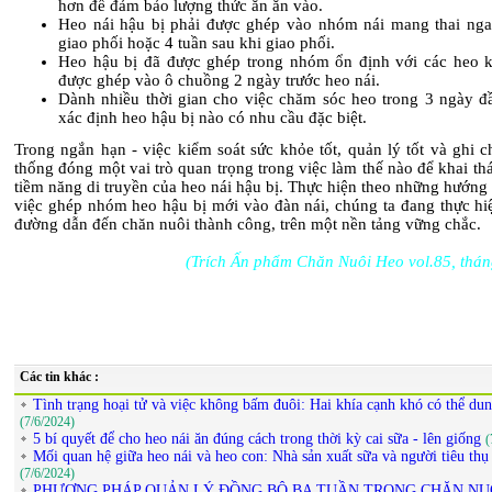
hơn để đảm bảo lượng thức ăn ăn vào.
Heo nái hậu bị phải được ghép vào nhóm nái mang thai nga
giao phối hoặc 4 tuần sau khi giao phối.
Heo hậu bị đã được ghép trong nhóm ổn định với các heo k
được ghép vào ô chuồng 2 ngày trước heo nái.
Dành nhiều thời gian cho việc chăm sóc heo trong 3 ngày đầ
xác định heo hậu bị nào có nhu cầu đặc biệt.
Trong ngắn hạn - việc kiểm soát sức khỏe tốt, quản lý tốt và ghi 
thống đóng một vai trò quan trọng trong việc làm thế nào để khai thá
tiềm năng di truyền của heo nái hậu bị. Thực hiện theo những hướng
việc ghép nhóm heo hậu bị mới vào đàn nái, chúng ta đang thực hiệ
đường dẫn đến chăn nuôi thành công, trên một nền tảng vững chắc.
(Trích Ấn phẩm Chăn Nuôi Heo vol.85, thán
Các tin khác :
Tình trạng hoại tử và việc không bấm đuôi: Hai khía cạnh khó có thể du
(7/6/2024)
5 bí quyết để cho heo nái ăn đúng cách trong thời kỳ cai sữa - lên giống
(
Mối quan hệ giữa heo nái và heo con: Nhà sản xuất sữa và người tiêu thụ
(7/6/2024)
PHƯƠNG PHÁP QUẢN LÝ ĐỒNG BỘ BA TUẦN TRONG CHĂN NU