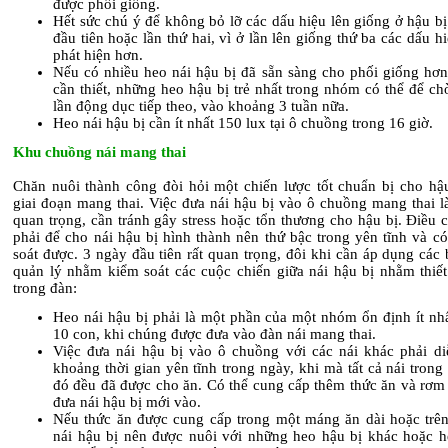
được phối giống.
Hết sức chú ý để không bỏ lỡ các dấu hiệu lên giống ở hậu bị
đầu tiên hoặc lần thứ hai, vì ở lần lên giống thứ ba các dấu h
phát hiện hơn.
Nếu có nhiều heo nái hậu bị đã sẵn sàng cho phối giống hơn
cần thiết, những heo hậu bị trẻ nhất trong nhóm có thể để c
lần động dục tiếp theo, vào khoảng 3 tuần nữa.
Heo nái hậu bị cần ít nhất 150 lux tại ô chuồng trong 16 giờ.
Khu chuồng nái mang thai
Chăn nuôi thành công đòi hỏi một chiến lược tốt chuẩn bị cho hậu
giai đoạn mang thai. Việc đưa nái hậu bị vào ô chuồng mang thai l
quan trọng, cần tránh gây stress hoặc tổn thương cho hậu bị. Điều 
phải để cho nái hậu bị hình thành nên thứ bậc trong yên tĩnh và c
soát được. 3 ngày đầu tiên rất quan trọng, đôi khi cần áp dụng các
quản lý nhằm kiểm soát các cuộc chiến giữa nái hậu bị nhằm thiết 
trong đàn:
Heo nái hậu bị phải là một phần của một nhóm ổn định ít nh
10 con, khi chúng được đưa vào đàn nái mang thai.
Việc đưa nái hậu bị vào ô chuồng với các nái khác phải di
khoảng thời gian yên tĩnh trong ngày, khi mà tất cả nái tron
đó đều đã được cho ăn. Có thể cung cấp thêm thức ăn và rơm
đưa nái hậu bị mới vào.
Nếu thức ăn được cung cấp trong một máng ăn dài hoặc trên
nái hậu bị nên được nuôi với những heo hậu bị khác hoặc he