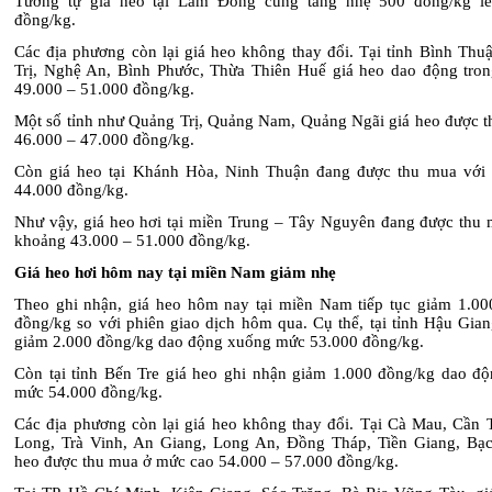
Tương tự giá heo tại Lâm Đồng cũng tăng nhẹ 500 đồng/kg lê
đồng/kg.
Các địa phương còn lại giá heo không thay đổi. Tại tỉnh Bình Thu
Trị, Nghệ An, Bình Phước, Thừa Thiên Huế giá heo dao động tro
49.000 – 51.000 đồng/kg.
Một số tỉnh như Quảng Trị, Quảng Nam, Quảng Ngãi giá heo được t
46.000 – 47.000 đồng/kg.
Còn giá heo tại Khánh Hòa, Ninh Thuận đang được thu mua với
44.000 đồng/kg.
Như vậy, giá heo hơi tại miền Trung – Tây Nguyên đang được thu 
khoảng 43.000 – 51.000 đồng/kg.
Giá heo hơi hôm nay tại miền Nam giảm nhẹ
Theo ghi nhận, giá heo hôm nay tại miền Nam tiếp tục giảm 1.00
đồng/kg so với phiên giao dịch hôm qua. Cụ thể, tại tỉnh Hậu Gian
giảm 2.000 đồng/kg dao động xuống mức 53.000 đồng/kg.
Còn tại tỉnh Bến Tre giá heo ghi nhận giảm 1.000 đồng/kg dao đ
mức 54.000 đồng/kg.
Các địa phương còn lại giá heo không thay đổi. Tại Cà Mau, Cần 
Long, Trà Vinh, An Giang, Long An, Đồng Tháp, Tiền Giang, Bạc
heo được thu mua ở mức cao 54.000 – 57.000 đồng/kg.