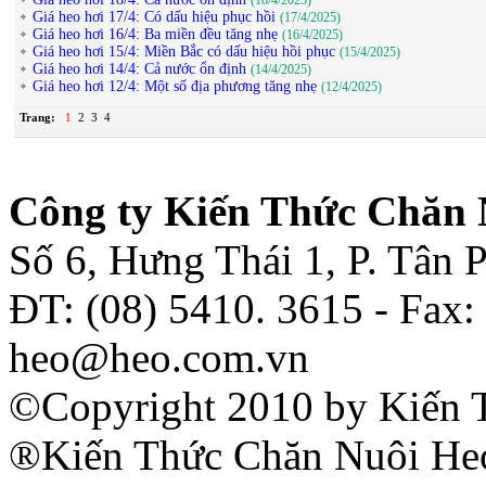
(18/4/2025)
Giá heo hơi 17/4: Có dấu hiệu phục hồi
(17/4/2025)
Giá heo hơi 16/4: Ba miền đều tăng nhẹ
(16/4/2025)
Giá heo hơi 15/4: Miền Bắc có dấu hiệu hồi phục
(15/4/2025)
Giá heo hơi 14/4: Cả nước ổn định
(14/4/2025)
Giá heo hơi 12/4: Một số địa phương tăng nhẹ
(12/4/2025)
Trang:
1
2
3
4
Công ty Kiến Thức Chăn 
Số 6, Hưng Thái 1, P. Tân
ĐT: (08) 5410. 3615 - Fax:
heo@heo.com.vn
©Copyright 2010 by Kiến 
®Kiến Thức Chăn Nuôi Heo 