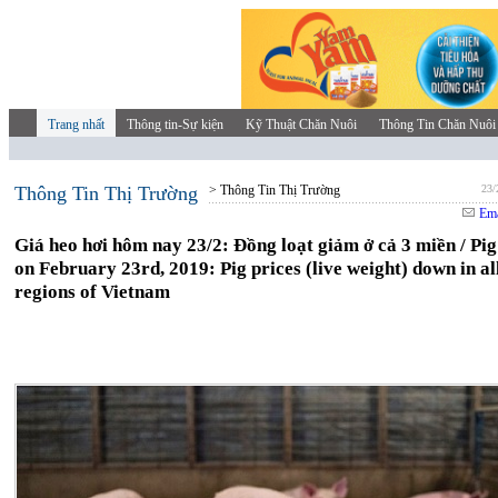
Trang nhất
Thông tin-Sự kiện
Kỹ Thuật Chăn Nuôi
Thông Tin Chăn Nuôi
Thông Tin Thị Trường
> Thông Tin Thị Trường
23/
Ema
Giá heo hơi hôm nay 23/2: Đồng loạt giảm ở cả 3 miền / Pig
on February 23rd, 2019: Pig prices (live weight) down in al
regions of Vietnam