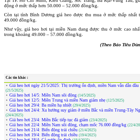
Tại TP. Hồ Chí Minh, Kiên Giang, Sóc Trăng, Bà Rịa-Vũng Tàu, gi
động ở mức thấp hơn 50.000 – 52.000 đồng/kg.
Còn tại tỉnh Bình Dương giá heo được thu mua ở mức thấp nhất 
49.000 đồng/kg.
Như vậy, giá heo hơi tại miền Nam đang được thu ở mức cao nhấ
trong khoảng 49.000 – 57.000 đồng/kg.
(Theo Báo Tiêu Dùn
Các tin khác :
Giá heo hơi ngày 21/5/2025: Thị trường ổn định, miền Nam vẫn dẫn đầu
(21/5/2025)
Giá heo hơi 14/5: Miền Nam sôi động
(14/5/2025)
Giá heo hơi 12/5: Miền Trung và miền Nam giảm nhẹ
(12/5/2025)
Giá heo hơi 29/4: Ba miền hạ nhiệt
(29/4/2025)
Giá heo hơi 24/4: Xu hướng suy giảm ở miền Bắc và miền Trung-Tây N
(24/4/2025)
Giá heo hơi 23/4: Miền Bắc tiếp tục đà giảm
(23/4/2025)
Giá heo hơi 22/4: Miền Nam sôi động, chạm mốc 76.000 đồng/kg
(22/4/2
Giá heo hơi 21/4: Biến động trái chiều
(21/4/2025)
Giá heo hơi 19/4: Biến động trái chiều
(19/4/2025)
Giá heo hơi 18/4: Cả nước ổn định