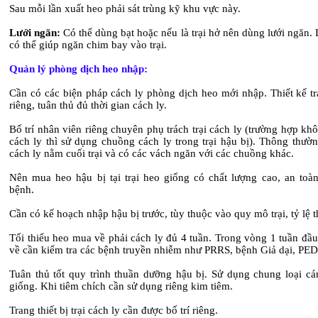
Sau mỗi lần xuất heo phải sát trùng kỹ khu vực này.
Lưới ngăn:
Có thể dùng bạt hoặc nếu là trại hở nên dùng lưới ngăn.
có thể giúp ngăn chim bay vào trại.
Quản lý phòng dịch heo nhập:
Cần có các biện pháp cách ly phòng dịch heo mới nhập. Thiết kế tr
riêng, tuân thủ đủ thời gian cách ly.
Bố trí nhân viên riêng chuyên phụ trách trại cách ly (trường hợp khô
cách ly thì sử dụng chuồng cách ly trong trại hậu bị). Thông thườ
cách ly nằm cuối trại và có các vách ngăn với các chuồng khác.
Nên mua heo hậu bị tại trại heo giống có chất lượng cao, an toàn
bệnh.
Cần có kế hoạch nhập hậu bị trước, tùy thuộc vào quy mô trại, tỷ lệ 
Tối thiểu heo mua về phải cách ly đủ 4 tuần. Trong vòng 1 tuần đầ
về cần kiểm tra các bệnh truyền nhiễm như PRRS, bệnh Giả dại, PED
Tuân thủ tốt quy trình thuần dưỡng hậu bị. Sử dụng chung loại cám
giống. Khi tiêm chích cần sử dụng riêng kim tiêm.
Trang thiết bị trại cách ly cần được bố trí riêng.