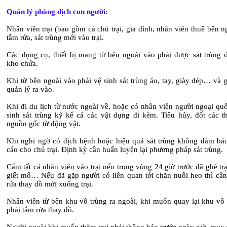
Quản lý phòng dịch con người:
Nhân viên trại (bao gồm cả chủ trại, gia đình, nhân viên thuê bên n
tắm rửa, sát trùng mới vào trại.
Các dụng cụ, thiết bị mang từ bên ngoài vào phải được sát trùng 
kho chứa.
Khi từ bên ngoài vào phải vệ sinh sát trùng áo, tay, giày dép… và 
quản lý ra vào.
Khi đi du lịch từ nước ngoài về, hoặc có nhân viên người ngoại qu
sinh sát trùng kỹ kể cả các vật dụng đi kèm. Tiêu hủy, đốt các t
nguồn gốc từ động vật.
Khi nghi ngờ có dịch bệnh hoặc hiệu quả sát trùng không đảm bả
cáo cho chủ trại. Định kỳ cần huấn luyện lại phương pháp sát trùng.
Cấm tất cả nhân viên vào trại nếu trong vòng 24 giờ trước đã ghé trạ
giết mổ… Nếu đã gặp người có liên quan tới chăn nuôi heo thì cần
rửa thay đồ mới xuống trại.
Nhân viên từ bên khu vô trùng ra ngoài, khi muốn quay lại khu vô 
phải tắm rửa thay đồ.