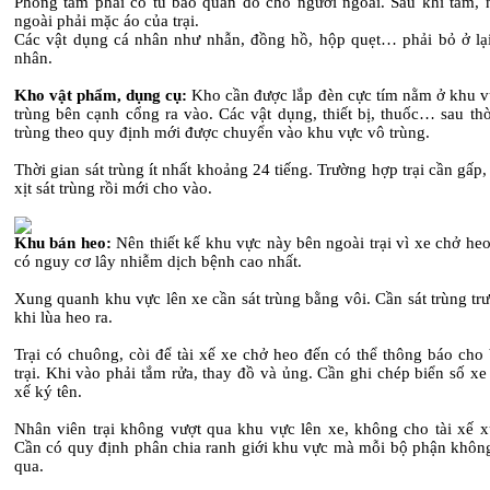
Phòng tắm phải có tủ bảo quản đồ cho người ngoài. Sau khi tắm, 
ngoài phải mặc áo của trại.
Các vật dụng cá nhân như nhẫn, đồng hồ, hộp quẹt… phải bỏ ở lại
nhân.
Kho vật phẩm, dụng cụ:
Kho cần được lắp đèn cực tím nằm ở khu v
trùng bên cạnh cổng ra vào. Các vật dụng, thiết bị, thuốc… sau thờ
trùng theo quy định mới được chuyển vào khu vực vô trùng.
Thời gian sát trùng ít nhất khoảng 24 tiếng. Trường hợp trại cần gấp
xịt sát trùng rồi mới cho vào.
Khu bán heo:
Nên thiết kế khu vực này bên ngoài trại vì xe chở heo
có nguy cơ lây nhiễm dịch bệnh cao nhất.
Xung quanh khu vực lên xe cần sát trùng bằng vôi. Cần sát trùng tr
khi lùa heo ra.
Trại có chuông, còi để tài xế xe chở heo đến có thể thông báo cho
trại. Khi vào phải tắm rửa, thay đồ và ủng. Cần ghi chép biển số xe 
xế ký tên.
Nhân viên trại không vượt qua khu vực lên xe, không cho tài xế xu
Cần có quy định phân chia ranh giới khu vực mà mỗi bộ phận không
qua.