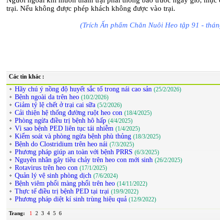
Người ngoài khi muốn thăm trại phải thông báo trước ngày giờ, mục
trại. Nếu không được phép khách không được vào trại.
(Trích Ấn phẩm Chăn Nuôi Heo tập 91 - thán
Các tin khác :
Hãy chú ý nồng độ huyết sắc tố trong nái cao sản
(25/2/2026)
Bệnh ngoài da trên heo
(10/2/2026)
Giảm tỷ lệ chết ở trại cai sữa
(5/2/2026)
Cải thiện hệ thống đường ruột heo con
(18/4/2025)
Phòng ngừa điều trị bệnh hô hấp
(4/4/2025)
Vì sao bệnh PED liên tục tái nhiễm
(1/4/2025)
Kiểm soát và phòng ngừa bệnh phù thủng
(18/3/2025)
Bệnh do Clostridium trên heo nái
(7/3/2025)
Phương pháp giúp an toàn với bệnh PRRS
(6/3/2025)
Nguyên nhân gây tiêu chảy trên heo con mới sinh
(26/2/2025)
Rotavirus trên heo con
(17/1/2025)
Quản lý vệ sinh phòng dịch
(7/6/2024)
Bệnh viêm phổi màng phổi trên heo
(14/11/2022)
Thực tế điều trị bệnh PED tại trại
(19/9/2022)
Phương pháp diệt kí sinh trùng hiệu quả
(12/9/2022)
Trang:
1
2
3
4
5
6