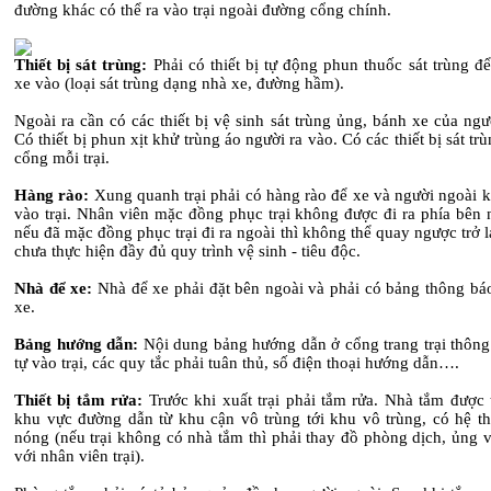
đường khác có thể ra vào trại ngoài đường cổng chính.
Thiết bị sát trùng:
Phải có thiết bị tự động phun thuốc sát trùng để
xe vào (loại sát trùng dạng nhà xe, đường hầm).
Ngoài ra cần có các thiết bị vệ sinh sát trùng ủng, bánh xe của ngư
Có thiết bị phun xịt khử trùng áo người ra vào. Có các thiết bị sát tr
cổng mỗi trại.
Hàng rào:
Xung quanh trại phải có hàng rào để xe và người ngoài 
vào trại. Nhân viên mặc đồng phục trại không được đi ra phía bên n
nếu đã mặc đồng phục trại đi ra ngoài thì không thể quay ngược trở lạ
chưa thực hiện đầy đủ quy trình vệ sinh - tiêu độc.
Nhà để xe:
Nhà để xe phải đặt bên ngoài và phải có bảng thông bá
xe.
Bảng hướng dẫn:
Nội dung bảng hướng dẫn ở cổng trang trại thông 
tự vào trại, các quy tắc phải tuân thủ, số điện thoại hướng dẫn….
Thiết bị tắm rửa:
Trước khi xuất trại phải tắm rửa. Nhà tắm được 
khu vực đường dẫn từ khu cận vô trùng tới khu vô trùng, có hệ t
nóng (nếu trại không có nhà tắm thì phải thay đồ phòng dịch, ủng 
với nhân viên trại).