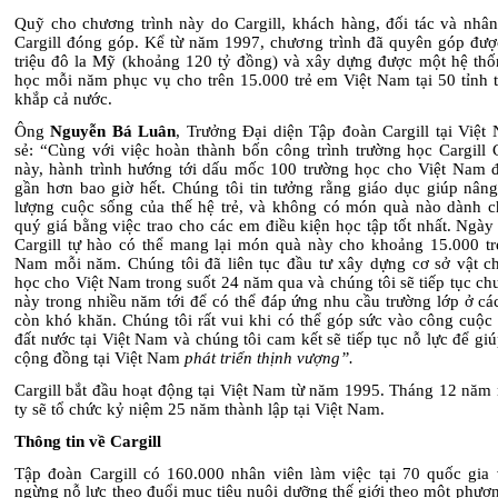
Quỹ cho chương trình này do Cargill, khách hàng, đối tác và nhân
Cargill đóng góp. Kể từ năm 1997, chương trình đã quyên góp đượ
triệu đô la Mỹ (khoảng 120 tỷ đồng) và xây dựng được một hệ thố
học mỗi năm phục vụ cho trên 15.000 trẻ em Việt Nam tại 50 tỉnh t
khắp cả nước.
Ông
Nguyễn Bá Luân
, Trưởng Đại diện Tập đoàn Cargill tại Việt
sẻ: “Cùng với việc hoàn thành bốn công trình trường học Cargill 
này, hành trình hướng tới dấu mốc 100 trường học cho Việt Nam đ
gần hơn bao giờ hết. Chúng tôi tin tưởng rằng giáo dục giúp nâng
lượng cuộc sống của thế hệ trẻ, và không có món quà nào dành c
quý giá bằng việc trao cho các em điều kiện học tập tốt nhất. Ngà
Cargill tự hào có thể mang lại món quà này cho khoảng 15.000 tr
Nam mỗi năm. Chúng tôi đã liên tục đầu tư xây dựng cơ sở vật ch
học cho Việt Nam trong suốt 24 năm qua và chúng tôi sẽ tiếp tục ch
này trong nhiều năm tới để có thể đáp ứng nhu cầu trường lớp ở cá
còn khó khăn. Chúng tôi rất vui khi có thể góp sức vào công cuộc
đất nước tại Việt Nam và chúng tôi cam kết sẽ tiếp tục nỗ lực để gi
cộng đồng tại Việt Nam
phát triển thịnh vượng”.
Cargill bắt đầu hoạt động tại Việt Nam từ năm 1995. Tháng 12 năm 
ty sẽ tổ chức kỷ niệm 25 năm thành lập tại Việt Nam.
Thông tin về Cargill
Tập đoàn Cargill có 160.000 nhân viên làm việc tại 70 quốc gia
ngừng nỗ lực theo đuổi mục tiêu nuôi dưỡng thế giới theo một phươ