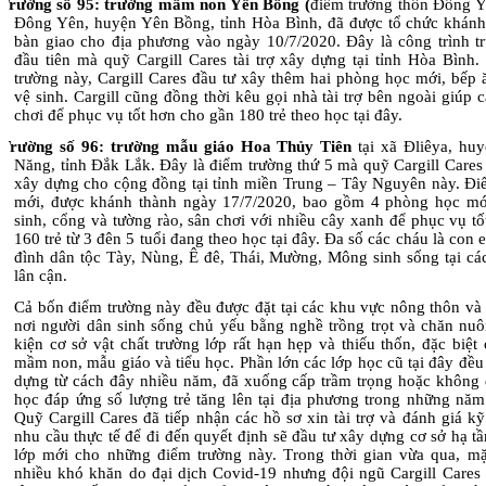
Trường số 95: trường mầm non Yên Bồng (
điểm trường thôn Đông Yê
Đông Yên, huyện Yên Bồng, tỉnh Hòa Bình, đã được tổ chức khánh
bàn giao cho địa phương vào ngày 10/7/2020. Đây là công trình t
đầu tiên mà quỹ Cargill Cares tài trợ xây dựng tại tỉnh Hòa Bình.
trường này, Cargill Cares đầu tư xây thêm hai phòng học mới, bếp 
vệ sinh. Cargill cũng đồng thời kêu gọi nhà tài trợ bên ngoài giúp c
chơi để phục vụ tốt hơn cho gần 180 trẻ theo học tại đây.
Trường số 96: trường mẫu giáo Hoa Thủy Tiên
tại xã Đliêya, hu
Năng, tỉnh Đắk Lắk. Đây là điểm trường thứ 5 mà quỹ Cargill Cares
xây dựng cho cộng đồng tại tỉnh miền Trung – Tây Nguyên này. Đi
mới, được khánh thành ngày 17/7/2020, bao gồm 4 phòng học mớ
sinh, cổng và tường rào, sân chơi với nhiều cây xanh để phục vụ t
160 trẻ từ 3 đên 5 tuổi đang theo học tại đây. Đa số các cháu là con 
đình dân tộc Tày, Nùng, Ê đê, Thái, Mường, Mông sinh sống tại cá
lân cận.
Cả bốn điểm trường này đều được đặt tại các khu vực nông thôn và 
nơi người dân sinh sống chủ yếu bằng nghề trồng trọt và chăn nuôi
kiện cơ sở vật chất trường lớp rất hạn hẹp và thiếu thốn, đặc biệt
mầm non, mẫu giáo và tiểu học. Phần lớn các lớp học cũ tại đây đề
dựng từ cách đây nhiều năm, đã xuống cấp trầm trọng hoặc không
học đáp ứng số lượng trẻ tăng lên tại địa phương trong những năm
Quỹ Cargill Cares đã tiếp nhận các hồ sơ xin tài trợ và đánh giá k
nhu cầu thực tế để đi đến quyết định sẽ đầu tư xây dựng cơ sở hạ t
lớp mới cho những điểm trường này. Trong thời gian vừa qua, m
nhiều khó khăn do đại dịch Covid-19 nhưng đội ngũ Cargill Cares 