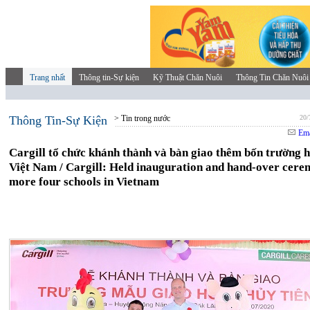
Trang nhất
Thông tin-Sự kiện
Kỹ Thuật Chăn Nuôi
Thông Tin Chăn Nuôi
Thông Tin-Sự Kiện
> Tin trong nước
20/
Ema
Cargill tổ chức khánh thành và bàn giao thêm bốn trường h
Việt Nam / Cargill: Held inauguration and hand-over cer
more four schools in Vietnam