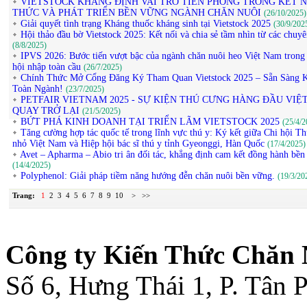
VIETSTOCK KHẲNG ĐỊNH VAI TRÒ TIÊN PHONG TRONG KẾT N
THỨC VÀ PHÁT TRIỂN BỀN VỮNG NGÀNH CHĂN NUÔI
(26/10/2025)
Giải quyết tình trạng Kháng thuốc kháng sinh tại Vietstock 2025
(30/9/202
Hội thảo đầu bờ Vietstock 2025: Kết nối và chia sẻ tầm nhìn từ các chuyê
(8/8/2025)
IPVS 2026: Bước tiến vượt bậc của ngành chăn nuôi heo Việt Nam trong 
hội nhập toàn cầu
(26/7/2025)
Chính Thức Mở Cổng Đăng Ký Tham Quan Vietstock 2025 – Sẵn Sàng K
Toàn Ngành!
(23/7/2025)
PETFAIR VIETNAM 2025 - SỰ KIỆN THÚ CƯNG HÀNG ĐẦU VIỆ
QUAY TRỞ LẠI
(21/5/2025)
BỨT PHÁ KINH DOANH TẠI TRIỂN LÃM VIETSTOCK 2025
(25/4/2
Tăng cường hợp tác quốc tế trong lĩnh vực thú y: Ký kết giữa Chi hội T
nhỏ Việt Nam và Hiệp hội bác sĩ thú y tỉnh Gyeonggi, Hàn Quốc
(17/4/2025)
Avet – Apharma – Abio tri ân đối tác, khẳng định cam kết đồng hành bền
(14/4/2025)
Polyphenol: Giải pháp tiềm năng hướng đễn chăn nuôi bền vững.
(19/3/20
Trang:
1
2
3
4
5
6
7
8
9
10
>
>>
Công ty Kiến Thức Chăn 
Số 6, Hưng Thái 1, P. Tân