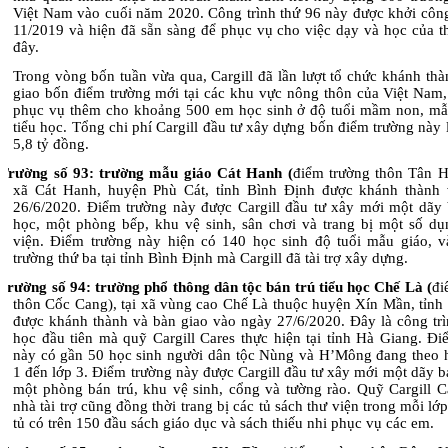
Việt Nam vào cuối năm 2020. Công trình thứ 96 này được khởi công
11/2019 và hiện đã sẵn sàng để phục vụ cho việc dạy và học của th
đây.
Trong vòng bốn tuần vừa qua, Cargill đã lần lượt tổ chức khánh th
giao bốn điểm trường mới tại các khu vực nông thôn của Việt Nam
phục vụ thêm cho khoảng 500 em học sinh ở độ tuổi mầm non, mẫ
tiểu học. Tổng chi phí Cargill đầu tư xây dựng bốn điểm trường này
5,8 tỷ đồng.
Trường số 93: trường mẫu giáo Cát Hanh (
điểm trường thôn Tân 
xã Cát Hanh, huyện Phù Cát, tỉnh Bình Định được khánh thành
26/6/2020. Điểm trường này được Cargill đầu tư xây mới một dãy
học, một phòng bếp, khu vệ sinh, sân chơi và trang bị một số dụ
viện. Điểm trường này hiện có 140 học sinh độ tuổi mẫu giáo, v
trường thứ ba tại tỉnh Bình Định mà Cargill đã tài trợ xây dựng.
Trường số 94: trường phổ thông dân tộc bán trú tiểu học Chế Là (
đi
thôn Cốc Cang), tại xã vùng cao Chế Là thuộc huyện Xín Mần, tỉnh
được khánh thành và bàn giao vào ngày 27/6/2020. Đây là công trì
học đầu tiên mà quỹ Cargill Cares thực hiện tại tỉnh Hà Giang. Đi
này có gần 50 học sinh người dân tộc Nùng và H’Mông đang theo h
1 đến lớp 3. Điểm trường này được Cargill đầu tư xây mới một dãy b
một phòng bán trú, khu vệ sinh, cổng và tường rào. Quỹ Cargill C
nhà tài trợ cũng đồng thời trang bị các tủ sách thư viện trong mỗi lớ
tủ có trên 150 đầu sách giáo dục và sách thiếu nhi phục vụ các em.