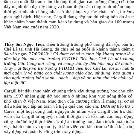
tâm cao nhất đã tranh thủ khoảng thời gian các trường đóng cửa trá
đẩy mạnh tiến độ xây dựng và hoàn thiện các công trình nhằm mục t
thời gian nhanh chóng nhất có thể phục vụ các cháu trở lại trường
gian nghỉ dịch. Hiện nay, Cargill đang tiếp tục thi công bốn dự án 
khác nhằm hoàn thành cam kết xây dựng và bàn giao đủ 100 trườn
Việt Nam vào cuối năm 2020.
Thầy Sin Ngọc Tiến
, Hiệu trưởng trường phổ thông dân tộc bán tr
Chế Là tại tỉnh Hà Giang, đã chia sẻ tại buổi lễ khánh thành điểm 
94 vào ngày 27/6/2020: “
Có được cơ sở trường lớp khang trang là 
ước bấy lâu nay của trường PTDTBT Tiểu học Chế Là nói chun
trường Cốc Cang nói riêng, và mong ước ấy đến hôm nay đã thành h
Thay mặt thầy và trò trường PTDTBT Tiểu học Chế Là, tôi xin hứa ti
mới quản lý và nâng cao chất lượng giáo dục; sử dụng, bảo quản v
cho ngôi trường luôn xanh – sạch – đẹp và an toàn cho các cháu yê
tập thật tố
t”.
Cargill bắt đầu thực hiện chương trình xây dựng trường học cho cộ
năm 1997 nhằm giúp đỡ học sinh ở những khu vực nông thôn có 
khó khăn ở Việt Nam. Mục đích của chương trình là mang lại cơ sở 
điều kiện học tập an toàn và hiệu quả cho các em. Dưới sự bảo trợ c
Cares, một hoạt động tình nguyện do nhân viên Cargill chủ trì, độ
viên của Cargill tự nguyện dành thời gian và tổ chức các hoạt độn
cũng như hỗ trợ thực hiện các dự án trường học, đảm trách hoàn toà
việc hành chính và quản lý, từ làm việc với kiến trúc sư thiết kế, xin
xây dựng và quản lý công trình xây dựng.