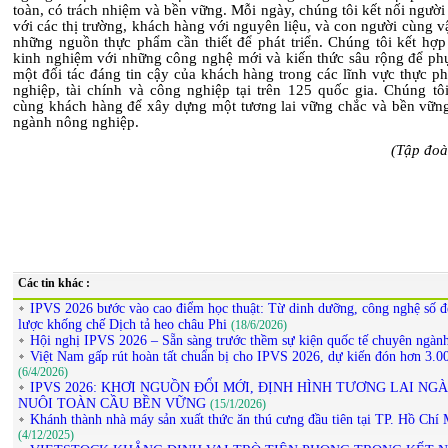
toàn, có trách nhiệm và bền vững. Mỗi ngày, chúng tôi kết nối ngườ
với các thị trường, khách hàng với nguyên liệu, và con người cùng vậ
những nguồn thực phẩm cần thiết để phát triển. Chúng tôi kết hợ
kinh nghiệm với những công nghệ mới và kiến thức sâu rộng để ph
một đối tác đáng tin cậy của khách hàng trong các lĩnh vực thực p
nghiệp, tài chính và công nghiệp tại trên 125 quốc gia. Chúng tôi
cùng khách hàng để xây dựng một tương lai vững chắc và bền vữn
ngành nông nghiệp.
(Tậ
p đoà
Các tin khác :
IPVS 2026 bước vào cao điểm học thuật: Từ dinh dưỡng, công nghệ số đ
lược khống chế Dịch tả heo châu Phi
(18/6/2026)
Hội nghị IPVS 2026 – Sẵn sàng trước thềm sự kiện quốc tế chuyên ngàn
Việt Nam gấp rút hoàn tất chuẩn bị cho IPVS 2026, dự kiến đón hơn 3.00
(6/4/2026)
IPVS 2026: KHƠI NGUỒN ĐỔI MỚI, ĐỊNH HÌNH TƯƠNG LAI NG
NUÔI TOÀN CẦU BỀN VỮNG
(15/1/2026)
Khánh thành nhà máy sản xuất thức ăn thú cưng đầu tiên tại TP. Hồ Chí
(4/12/2025)