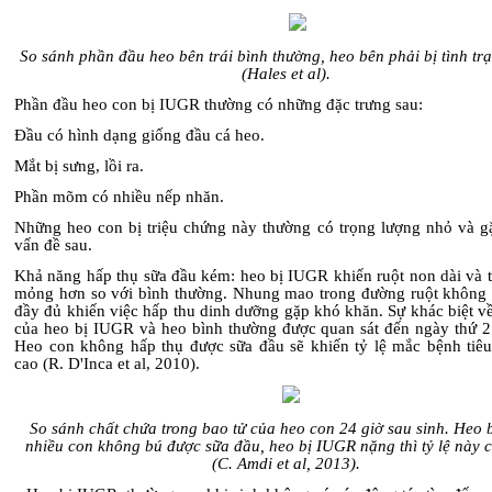
So sánh phần đầu heo bên trái bình thường, heo bên phải bị tình t
(Hales et al).
Phần đầu heo con bị IUGR thường có những đặc trưng sau:
Đầu có hình dạng giống đầu cá heo.
Mắt bị sưng, lồi ra.
Phần mõm có nhiều nếp nhăn.
Những heo con bị triệu chứng này thường có trọng lượng nhỏ và g
vấn đề sau.
Khả năng hấp thụ sữa đầu kém: heo bị IUGR khiến ruột non dài và t
mỏng hơn so với bình thường. Nhung mao trong đường ruột không p
đầy đủ khiến việc hấp thu dinh dưỡng gặp khó khăn. Sự khác biệt v
của heo bị IUGR và heo bình thường được quan sát đến ngày thứ 2 
Heo con không hấp thụ được sữa đầu sẽ khiến tỷ lệ mắc bệnh tiêu
cao (R. D'Inca et al, 2010).
So sánh chất chứa trong bao tử của heo con 24 giờ sau sinh. Heo
nhiều con không bú được sữa đầu, heo bị IUGR nặng thì tỷ lệ này 
(C. Amdi et al, 2013).