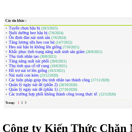
Các tin khác :
Tuyển chọn hậu bị
(20/3/2025)
Nuôi dưỡng heo hậu bị
(7/6/2024)
Ổn định đàn nái sinh sản
(7/6/2024)
Tăng lượng sữa heo con bú
(14/7/2022)
Heo nái hậu bị không lên giống
(7/10/2021)
Khắc phục tình trạng năng suất sinh sản giảm
(28/9/2021)
Thụ tinh nhân tạo
(30/8/2021)
Tăng năng suất nái phối
(28/6/2021)
Thụ tinh qua cổ tử cung
(10/6/2021)
Hỗ trợ nái tơ lên giống
(16/3/2021)
Nái nuôi con kém
(23/12/2020)
Các biện pháp giúp thụ tinh nhân tạo thành công
(17/11/2020)
Quản lý ngày nái đẻ (phần 2)
(28/10/2020)
Quản lý ngày nái đẻ (phần 1)
(27/10/2020)
Các trường hợp phối không thành công trong thực tế.
(12/5/2020)
Trang:
1
2
3
Công ty Kiến Thức Chăn 