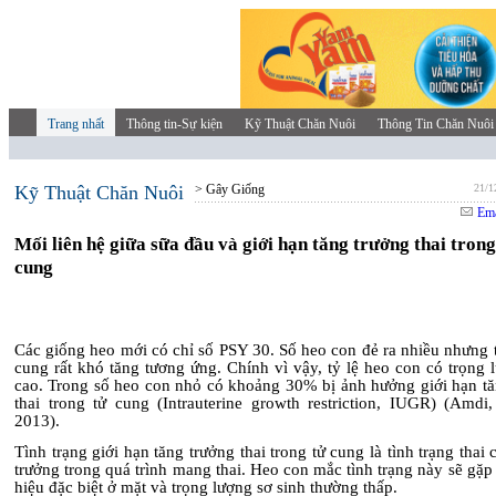
Trang nhất
Thông tin-Sự kiện
Kỹ Thuật Chăn Nuôi
Thông Tin Chăn Nuôi
Kỹ Thuật Chăn Nuôi
> Gây Giống
21/1
Ema
Mối liên hệ giữa sữa đầu và giới hạn tăng trưởng thai trong
cung
Các giống heo mới có chỉ số PSY 30. Số heo con đẻ ra nhiều nhưng t
cung rất khó tăng tương ứng. Chính vì vậy, tỷ lệ heo con có trọng
cao. Trong số heo con nhỏ có khoảng 30% bị ảnh hưởng giới hạn tă
thai trong tử cung (Intrauterine growth restriction, IUGR) (Amdi,
2013
).
Tình trạng giới hạn tăng trưởng thai trong tử cung là tình trạng thai
trưởng trong quá trình mang thai. Heo con mắc tình trạng này sẽ gặp
hiệu đặc biệt ở mặt và trọng lượng sơ sinh thường thấp.