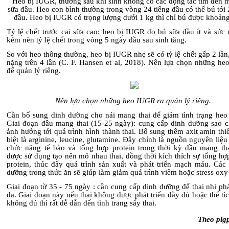
Heo bị IUGR, thường sau khi sinh không có các động tác tìm đến 
sữa đầu. Heo con bình thường trong vòng 24 tiếng đầu có thể bú tới 
đầu. Heo bị IUGR có trọng lượng dưới 1 kg thì chỉ bú được khoảng
Tỷ lệ chết trước cai sữa cao: heo bị IUGR do bú sữa đầu ít và sức
kém nên tỷ lệ chết trong vòng 5 ngày đầu sau sinh tăng.
So với heo thông thường, heo bị IUGR nhẹ sẽ có tỷ lệ chết gấp 2 lầ
nặng trên 4 lần (C. F. Hansen et al, 2018). Nên lựa chọn những he
để quản lý riêng.
Nên lựa chọn những heo IUGR ra quản lý riêng.
Cần bổ sung dinh dưỡng cho nái mang thai để giảm tình trạng heo
Giai đoạn đầu mang thai (15-25 ngày): cung cấp dinh dưỡng sao 
ảnh hưởng tới quá trình hình thành thai.
Bổ sung thêm axit amin thi
biệt là arginine, leucine, glutamine. Đây chính là nguồn nguyên liệu
chức năng tế bào và tổng hợp protein trong thời kỳ đầu mang th
được sử dụng tạo nên mô nhau thai, đồng thời kích thích sự tổng h
protein, thúc đẩy quá trình sản xuất và phát triển mạch máu. Các 
dưỡng trong thức ăn sẽ giúp làm giảm quá trình viêm hoặc stress oxy
Giai đoạn từ 35 - 75 ngày : cần cung cấp dinh dưỡng để thai nhi phát
đa. Giai đoạn này nếu thai không được phát triển đầy đủ hoặc thể tí
không đủ thì rất dễ dẫn đến tình trang sẩy thai.
Theo pigp