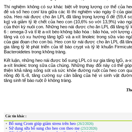
Thí nghiệm không có sự khác biệt về trọng lượng cơ thể của heo
đẻ và số heo con/ lứa giữa các lô thí nghiệm vào ngày 0 của giai 
sữa. Heo nái được cho ăn LPL đã tăng trọng lượng ổ đẻ (59,4 so
kg) và giảm tỷ lệ chết của heo con (10,6% so với 13,9%) vào ng
của thời kỳ nuôi con. Những heo nái được cho ăn LPL đã tăng tỷ 
6 : omega-3 và tỉ lệ a-xít béo không bão hòa : bão hòa, với lượng a
tăng và có xu hướng tăng IgG và a-xít linoleic trong sữa vào ng
của giai đoạn cho con bú. Heo con từ nái được cho ăn LPL đã tăng
gia tăng tỷ lệ phát triển của tế bào crypt và tỷ lệ khuẩn Firmicu
Bacteroidetes trong không tràng.
Kết luận, những heo nái được bổ sung LPL có sự gia tăng IgG, a-xí
a-xít linoleic trong sữa của chúng. Những thay đổi này có thể góp
thiện khả năng sống sót và sức khỏe đường ruột của heo con qu
nồng độ IL-8, tăng cường sự cân bằng của hệ vi sinh vật đườn
tăng sinh tế bào ruột ở không tràng.
Th
Các tin khác :
Bổ sung Crom giúp giảm stress trên heo
(26/2/2026)
Sử dụng sữa bổ sung cho heo con theo mẹ
(23/2/2026)