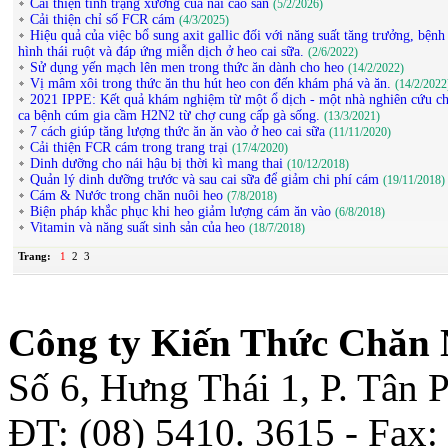
Cải thiện tình trạng xương của nái cao sản
(5/2/2026)
Cải thiện chỉ số FCR cám
(4/3/2025)
Hiệu quả của việc bổ sung axit gallic đối với năng suất tăng trưởng, bệnh 
hình thái ruột và đáp ứng miễn dịch ở heo cai sữa.
(2/6/2022)
Sử dụng yến mạch lên men trong thức ăn dành cho heo
(14/2/2022)
Vị mâm xôi trong thức ăn thu hút heo con đến khám phá và ăn.
(14/2/2022
2021 IPPE: Kết quả khám nghiệm từ một ổ dịch - một nhà nghiên cứu chi
ca bệnh cúm gia cầm H2N2 từ chợ cung cấp gà sống.
(13/3/2021)
7 cách giúp tăng lượng thức ăn ăn vào ở heo cai sữa
(11/11/2020)
Cải thiện FCR cám trong trang trại
(17/4/2020)
Dinh dưỡng cho nái hậu bị thời kì mang thai
(10/12/2018)
Quản lý dinh dưỡng trước và sau cai sữa để giảm chi phí cám
(19/11/2018)
Cám & Nước trong chăn nuôi heo
(7/8/2018)
Biện pháp khắc phục khi heo giảm lượng cám ăn vào
(6/8/2018)
Vitamin và năng suất sinh sản của heo
(18/7/2018)
Trang:
1
2
3
Công ty Kiến Thức Chăn 
Số 6, Hưng Thái 1, P. Tân
ĐT: (08) 5410. 3615 - Fax: