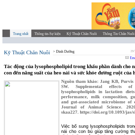
Trang nhất
Thông tin-Sự kiện
Kỹ Thuật Chăn Nuôi
Thông Tin Chăn Nuôi
Kỹ Thuật Chăn Nuôi
> Dinh Dưỡng
29/
Ema
Tác động của lysophospholipid trong khẩu phần dành cho n
con đến năng suất của heo nái và sức khỏe đường ruột của 
Nguồn tham khảo: Jang KB, Purvis
SW. Supplemental effects of 
lysophospholipids in lactation die
performance, milk composition, gu
and gut-associated microbiome of o
Journal of Animal Science. 2020
skaa227. https://doi.org/10.1093/jas/
Việc bổ sung lysophospholipids tron
nái cho con bú giúp tăng cường t