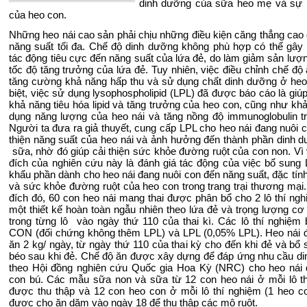
dinh dưỡng của sữa heo mẹ và sự p
của heo con.
Những heo nái cao sản phải chịu những điều kiện căng thẳng cao 
năng suất tối đa. Chế độ dinh dưỡng không phù hợp có thể gây
tác động tiêu cực đến năng suất của lứa đẻ, do làm giảm sản lượ
tốc độ tăng trưởng của lứa đẻ. Tuy nhiên, việc điều chỉnh chế độ 
tăng cường khả năng hấp thu và sử dụng chất dinh dưỡng ở heo
biệt, việc sử dụng lysophospholipid (LPL) đã được báo cáo là giúp
khả năng tiêu hóa lipid và tăng trưởng của heo con, cũng như kh
dụng năng lượng của heo nái và tăng nồng độ immunoglobulin t
Người ta đưa ra giả thuyết, cung cấp LPL cho heo nái đang nuôi c
thiện năng suất của heo nái và ảnh hưởng đến thành phần dinh 
sữa, nhờ đó giúp cải thiện sức khỏe đường ruột của con non. Vì
đích của nghiên cứu này là đánh giá tác động của việc bổ sung 
khẩu phần dành cho heo nái đang nuôi con đến năng suất, đặc tín
và sức khỏe đường ruột của heo con trong trang trại thương mại
đích đó, 60 con heo nái mang thai được phân bổ cho 2 lô thí ngh
một thiết kế hoàn toàn ngẫu nhiên theo lứa đẻ và trọng lượng cơ
trong từng lô vào ngày thứ 110 của thai kì. Các lô thí nghiệm
CON (đối chứng không thêm LPL) và LPL (0,05% LPL). Heo nái
ăn 2 kg/ ngày, từ ngày thứ 110 của thai kỳ cho đến khi đẻ và bổ 
béo sau khi đẻ. Chế độ ăn được xây dựng để đáp ứng nhu cầu d
theo Hội đồng nghiên cứu Quốc gia Hoa Kỳ (NRC) cho heo nái
con bú. Các mẫu sữa non và sữa từ 12 con heo nái ở mỗi lô t
được thu thập và 12 con heo con ở mỗi lô thí nghiệm (1 heo c
được cho ăn dặm vào ngày 18 để thu thập các mô ruột.