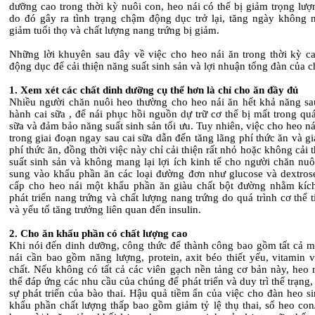
dưỡng cao trong thời kỳ nuôi con, heo nái có thể bị giảm trọng lượ
do đó gây ra tình trạng chậm động dục trở lại, tăng ngày không n
giảm tuổi thọ và chất lượng nang trứng bị giảm.
Những lời khuyên sau đây về việc cho heo nái ăn trong thời kỳ ca
động dục để cải thiện năng suất sinh sản và lợi nhuận tổng đàn của 
1. Xem xét các chất dinh dưỡng cụ thể hơn là chỉ cho ăn đầy đủ
Nhiều người chăn nuôi heo thường cho heo nái ăn hết khả năng sau
hành cai sữa , để nái phục hồi nguồn dự trữ cơ thể bị mất trong quá 
sữa và đảm bảo năng suất sinh sản tối ưu. Tuy nhiên, việc cho heo ná
trong giai đoạn ngay sau cai sữa dẫn đến tăng lãng phí thức ăn và gi
phí thức ăn, đồng thời việc này chỉ cải thiện rất nhỏ hoặc không cải 
suất sinh sản và không mang lại lợi ích kinh tế cho người chăn nu
sung vào khẩu phần ăn các loại đường đơn như glucose và dextros
cấp cho heo nái một khẩu phần ăn giàu chất bột đường nhằm kích
phát triển nang trứng và chất lượng nang trứng do quá trình cơ thể ti
và yếu tố tăng trưởng liên quan đến insulin.
2. Cho ăn khẩu phần có chất lượng cao
Khi nói đến dinh dưỡng, công thức để thành công bao gồm tất cả m
nái cần bao gồm năng lượng, protein, axit béo thiết yếu, vitamin 
chất. Nếu không có tất cả các viên gạch nền tảng cơ bản này, heo 
thể đáp ứng các nhu cầu của chúng để phát triển và duy trì thể trạng
sự phát triển của bào thai. Hậu quả tiềm ẩn của việc cho đàn heo s
khẩu phần chất lượng thấp bao gồm giảm tỷ lệ thụ thai, số heo con/