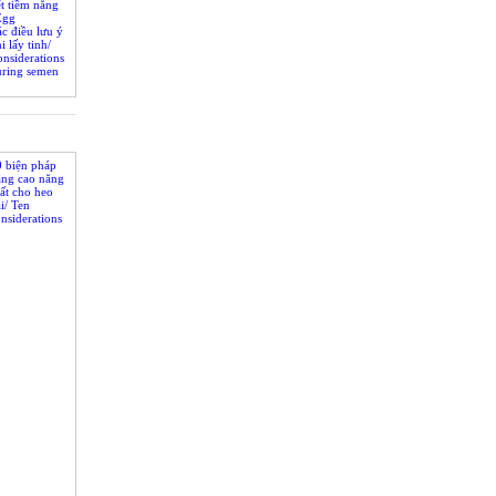
t tiềm năng
Egg
n help piglet
c điều lưu ý
potential
i lấy tinh/
nsiderations
uring semen
0 biện pháp
âng cao năng
ất cho heo
i/ Ten
nsiderations
 increase
w’s