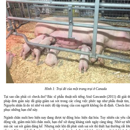
Hình 1: Trại đẻ của một trang trại ở Canada
Tại sao cần phải có check-list? Bác sĩ phẫu thuật nổi tiếng Atul Gawande (2011) đã giải th
pháp đơn giản này đã giúp giảm sai sót trong các công việc phức tạp như phẫu thuật tim,
Nguyên nhân là do trí nhớ và mức độ tập trung của con người không ổn đi định. Check-list
phục những hạn chế này.
Ngành chăn nuôi heo hiện nay đang được tự động hóa- hiện đại hóa. Tuy nhiên các yêu cầu
động vật, giảm mùi hôi chăn nuôi, hạn chế sử dụng kháng sinh ngày càng tăng. Nhờ sự tiế
mà các sai sót giảm đáng kể. Nhưng một khi đã phát sinh sai sót thì thiệt hại thường rất lớ