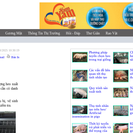
Gương Mặt
Thông Tin Thị Trường
Hỏi - Đáp
Thư Giãn
Rao Vặt
3/2025 10:30:19
Phương pháp
C
tuyển chọn heo
he
ail
Bản In
trong trại giống
sả
Các vấn đề liên
N
quan tới thụ
n
tinh nhân tạo
th
ượng heo xuất
Quy trình sản
Nâ
ẻ cần có danh
xuất tinh
th
 bị, vệ sinh
iểm tra.
Thụ tinh nhân
N
tạo trên heo/
kh
Artificial
gi
insemination in pigs
Thời kỳ tuyến
K
vú phát triển và
tr
thể trọng của
gi