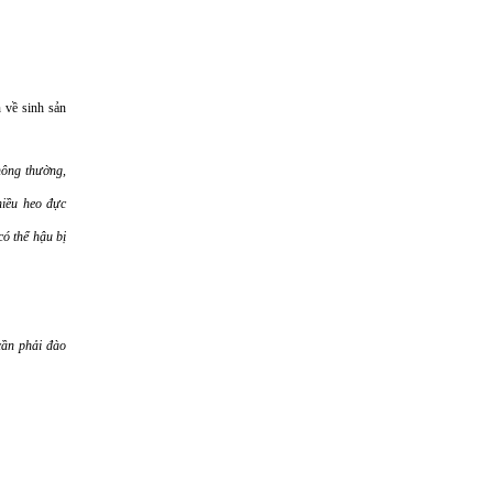
 về sinh sản
hông thường,
hiều heo đực
ó thể hậu bị
cần phải đào