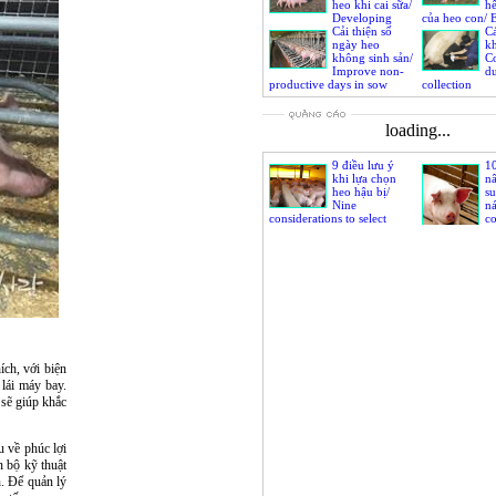
heo khi cai sữa/
hế
Developing
của heo con/ 
phase of udder glands and
Cải thiện số
immunoglobuli
Cá
sow’s body weight at
ngày heo
achieve fully 
kh
weaning
không sinh sản/
Co
Improve non-
d
productive days in sow
collection
loading...
9 điều lưu ý
1
khi lựa chọn
n
heo hậu bị/
su
Nine
ná
considerations to select
co
replacement sow
to
so
productivity
ích, với biện
 lái máy bay.
 sẽ giúp khắc
 về phúc lợi
n bộ kỹ thuật
n. Để quản lý