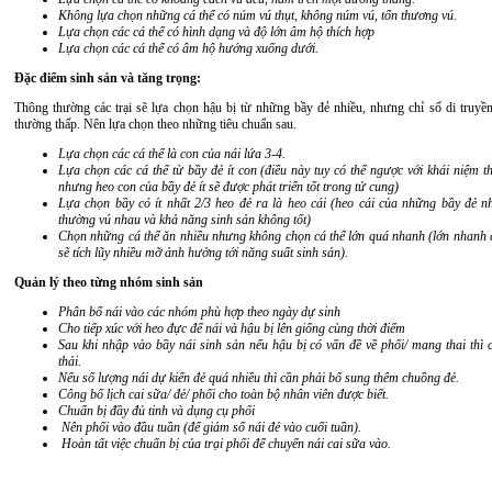
Không lựa chọn những cá thể có núm vú thụt, không núm vú, tổn thương vú.
Lựa chọn các cá thể có hình dạng và độ lớn âm hộ thích hợp
Lựa chọn các cá thể có âm hộ hướng xuống dưới.
Đặc điểm sinh sản và tăng trọng:
Thông thường các trại sẽ lựa chọn hậu bị từ những bầy đẻ nhiều, nhưng chỉ số di truyền
thường thấp. Nên lựa chọn theo những tiêu chuẩn sau.
Lựa chọn các cá thể là con của nái lứa 3-4.
Lựa chọn các cá thể từ bầy đẻ ít con (điều này tuy có thể ngược với khái niệm t
nhưng heo con của bầy đẻ ít sẽ được phát triển tốt trong tử cung)
Lựa chọn bầy có ít nhất 2/3 heo đẻ ra là heo cái (heo cái của những bầy đẻ n
thường vú nhau và khả năng sinh sản không tốt)
Chọn những cá thể ăn nhiều nhưng không chọn cá thể lớn quá nhanh (lớn nhanh c
sẽ tích lũy nhiều mỡ ảnh hưởng tới năng suất sinh sản).
Quản lý theo từng nhóm sinh sản
Phân bổ nái vào các nhóm phù hợp theo ngày dự sinh
Cho tiếp xúc với heo đực để nái và hậu bị lên giống cùng thời điểm
Sau khi nhập vào bầy nái sinh sản nếu hậu bị có vấn đề về phối/ mang thai thì 
thải.
Nếu số lượng nái dự kiến đẻ quá nhiều thì cần phải bổ sung thêm chuồng đẻ.
Công bố lịch cai sữa/ đẻ/ phối cho toàn bộ nhân viên được biết.
Chuẩn bị đầy đủ tinh và dụng cụ phối
Nên phối vào đầu tuần (để giảm số nái đẻ vào cuối tuần).
Hoàn tất việc chuẩn bị của trại phối để chuyển nái cai sữa vào.