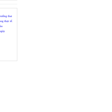
trưởng thai
ng thực tế.
mùa
ngày