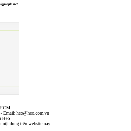
igpeople.net
p.HCM
3 - Email: heo@heo.com.vn
i Heo
nội dung trên website này