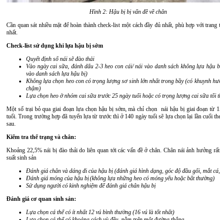
Hình 2: Hậu bị bị vấn đề về chân
Cần quan sát nhiều mặt để hoàn thành check-list một cách đầy đủ nhất, phù hợp với trang 
nhất.
Check-list sử dụng khi lựa hậu bị sớm
Quyết định số nái sẽ đào thải
Vào ngày cai sữa, đánh dấu 2-3 heo con cái/ nái vào danh sách không lựa hậu b
vào danh sách lựa hậu bị)
Không lựa chọn heo con có trọng lượng sơ sinh lớn nhất trong bầy (có khuynh hư
chậm)
Lựa chọn heo ở nhóm cai sữa trước 25 ngày tuổi hoặc có trọng lượng cai sữa tối th
Một số trại bỏ qua giai đoạn lựa chọn hậu bị sớm, mà chỉ chọn nái hậu bị giai đoạn từ 
tuổi. Trong trường hợp đã tuyển lựa từ trước thì ở 140 ngày tuổi sẽ lựa chọn lại lần cuối th
sau.
Kiểm tra thể trạng và chân:
Khoảng 22,5% nái bị đào thải do liên quan tới các vấn đề ở chân. Chân nái ảnh hưởng rất
suất sinh sản
Đánh giá chân và dáng đi của hậu bị (đánh giá hình dạng, góc độ đầu gối, mắt cá
Đánh giá móng của hậu bị
(không lựa những heo có móng yếu hoặc bất thường)
Sử dụng người có kinh nghiệm để đánh giá chân hậu bị
Đánh giá cơ quan sinh sản:
Lựa chọn cá thể có ít nhất 12 vú bình thường (16 vú là tốt nhất)
Lựa chọn cá thể có khoảng cách vù đều, nằm trên một đường thẳng.