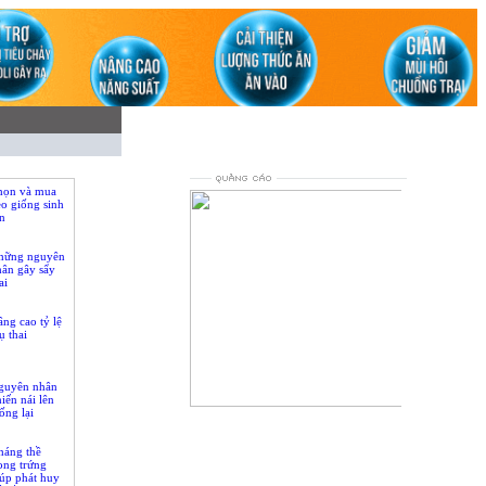
họn và mua
o giống sinh
n
hững nguyên
hân gây sẩy
ai
ng cao tỷ lệ
ụ thai
guyên nhân
iến nái lên
ống lại
loading...
háng thề
ong trứng
úp phát huy