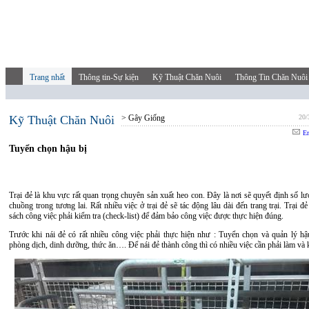
Trang nhất
Thông tin-Sự kiện
Kỹ Thuật Chăn Nuôi
Thông Tin Chăn Nuôi
Kỹ Thuật Chăn Nuôi
> Gây Giống
20/
Em
Tuyển chọn hậu bị
Trại đẻ là khu vực rất quan trọng chuyên sản xuất heo con. Đây là nơi sẽ quyết định số l
chuồng trong tương lai. Rất nhiều việc ở trại đẻ sẽ tác động lâu dài đến trang trại. Trại đ
sách công việc phải kiểm tra (check-list) để đảm bảo công việc được thực hiện đúng.
Trước khi nái đẻ có rất nhiều công việc phải thực hiện như : Tuyển chọn và quản lý hậu
phòng dịch, dinh dưỡng, thức ăn…. Để nái đẻ thành công thì có nhiều việc cần phải làm và k