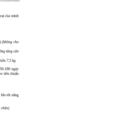
trại cùa mình
ị (không cho
ớng tăng cân
iểu 7,5 kg.
150-180 ngày
eo tiêu chuẩn
 lớn tới năng
, chân)