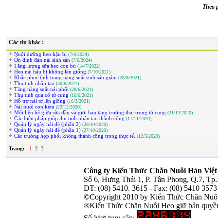
Theo p
Các tin khác :
Nuôi dưỡng heo hậu bị
(7/6/2024)
Ổn định đàn nái sinh sản
(7/6/2024)
Tăng lượng sữa heo con bú
(14/7/2022)
Heo nái hậu bị không lên giống
(7/10/2021)
Khắc phục tình trạng năng suất sinh sản giảm
(28/9/2021)
Thụ tinh nhân tạo
(30/8/2021)
Tăng năng suất nái phối
(28/6/2021)
Thụ tinh qua cổ tử cung
(10/6/2021)
Hỗ trợ nái tơ lên giống
(16/3/2021)
Nái nuôi con kém
(23/12/2020)
Mối liên hệ giữa sữa đầu và giới hạn tăng trưởng thai trong tử cung
(21/12/2020)
Các biện pháp giúp thụ tinh nhân tạo thành công
(17/11/2020)
Quản lý ngày nái đẻ (phần 2)
(28/10/2020)
Quản lý ngày nái đẻ (phần 1)
(27/10/2020)
Các trường hợp phối không thành công trong thực tế.
(12/5/2020)
Trang:
1
2
3
Công ty Kiến Thức Chăn Nuôi Hàn Việt
Số 6, Hưng Thái 1, P. Tân Phong, Q.7, T
ĐT: (08) 5410. 3615 - Fax: (08) 5410 357
©Copyright 2010 by Kiến Thức Chăn Nuô
®Kiến Thức Chăn Nuôi Heo giữ bản quyền 
Số lượt truy cập: