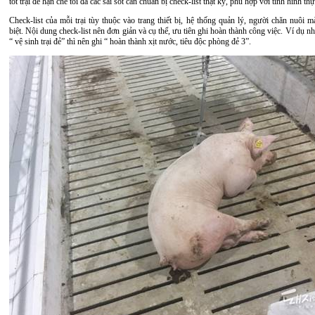
tốt trại đẻ hạn chế tối đa các sai sót cần chuẩn bị check-list thật kỹ, phù hợp với tình hình thự
Check-list của mỗi trại tùy thuộc vào trang thiết bị, hệ thống quản lý, người chăn nuôi 
biệt. Nội dung check-list nên đơn giản và cụ thể, ưu tiên ghi hoàn thành công việc. Ví dụ nh
“ vệ sinh trại đẻ” thì nên ghi “ hoàn thành xịt nước, tiêu độc phòng đẻ 3”.