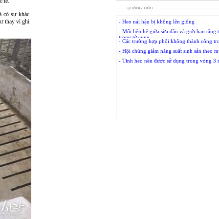
c tế.
mà có sự khác
ư thay vì ghi
- Heo nái hậu bị không lên giống
- Mối liên hệ giữa sữa đầu và giới hạn tăng 
trong tử cung
- Các trường hợp phối không thành công tro
- Hội chứng giảm năng suất sinh sản theo 
- Tinh heo nên được sử dụng trong vòng 3 