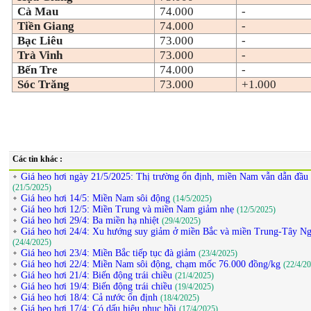
Cà Mau
74.000
-
Tiền Giang
74.000
-
Bạc Liêu
73.000
-
Trà Vinh
73.000
-
Bến Tre
74.000
-
Sóc Trăng
73.000
+1.000
Các tin khác :
Giá heo hơi ngày 21/5/2025: Thị trường ổn định, miền Nam vẫn dẫn đầu
(21/5/2025)
Giá heo hơi 14/5: Miền Nam sôi động
(14/5/2025)
Giá heo hơi 12/5: Miền Trung và miền Nam giảm nhẹ
(12/5/2025)
Giá heo hơi 29/4: Ba miền hạ nhiệt
(29/4/2025)
Giá heo hơi 24/4: Xu hướng suy giảm ở miền Bắc và miền Trung-Tây N
(24/4/2025)
Giá heo hơi 23/4: Miền Bắc tiếp tục đà giảm
(23/4/2025)
Giá heo hơi 22/4: Miền Nam sôi động, chạm mốc 76.000 đồng/kg
(22/4/2
Giá heo hơi 21/4: Biến động trái chiều
(21/4/2025)
Giá heo hơi 19/4: Biến động trái chiều
(19/4/2025)
Giá heo hơi 18/4: Cả nước ổn định
(18/4/2025)
Giá heo hơi 17/4: Có dấu hiệu phục hồi
(17/4/2025)