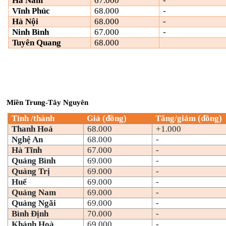
Hà Nam
67.000
-
Vĩnh Phúc
68.000
-
Hà Nội
68.000
-
Ninh Bình
67.000
-
Tuyên Quang
68.000
Miền Trung-Tây Nguyên
Tỉnh /thành
Giá (đồng)
Tăng/giảm (đồng)
Thanh Hoá
68.000
+1.000
Nghệ An
68.000
-
Hà Tĩnh
67.000
-
Quảng Bình
69.000
-
Quảng Trị
69.000
-
Huế
69.000
-
Quảng Nam
69.000
-
Quảng Ngãi
69.000
-
Bình Định
70.000
-
Khánh Hoà
69.000
-