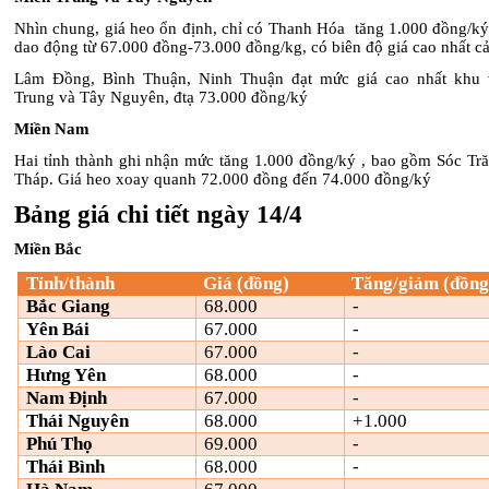
Nhìn chung, giá heo ổn định, chỉ có Thanh Hóa tăng 1.000 đồng/ký
dao động từ 67.000 đồng-73.000 đồng/kg, có biên độ giá cao nhất c
Lâm Đồng, Bình Thuận, Ninh Thuận đạt mức giá cao nhất khu 
Trung và Tây Nguyên, đtạ 73.000 đồng/ký
Miền Nam
Hai tỉnh thành ghi nhận mức tăng 1.000 đồng/ký , bao gồm Sóc Tr
Tháp. Giá heo xoay quanh 72.000 đồng đến 74.000 đồng/ký
Bảng giá chi tiết ngày 14/4
Miền Bắc
Tỉnh/thành
Giá (đồng)
Tăng/giảm (đồng
Bắc Giang
68.000
-
Yên Bái
67.000
-
Lào Cai
67.000
-
Hưng Yên
68.000
-
Nam Định
67.000
-
Thái Nguyên
68.000
+1.000
Phú Thọ
69.000
-
Thái Bình
68.000
-