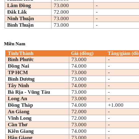
Lâm Đồng
73.000
-
Đắk Lắk
72.000
-
Ninh Thuận
73.000
-
Bình Thuận
73.000
-
Miền Nam
Tỉnh/Thành
Giá (đồng)
Tăng/giảm (đồ
Bình Phước
73.000
-
Đồng Nai
74.000
-
TP HCM
73.000
-
Bình Dương
73.000
-
Tây Ninh
74.000
-
Bà Rịa - Vũng Tàu
73.000
-
Long An
73.000
-
Đồng Tháp
74.000
+1.000
An Giang
72.000
-
Vĩnh Long
72.000
-
Cần Thơ
73.000
-
Kiên Giang
74.000
-
Hậu Giang
73.000
-