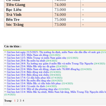
Tiền Giang
74.000
-
Bạc Liêu
73.000
-
Trà Vinh
74.000
-
Bến Tre
75.000
-
Sóc Trăng
73.000
-
Các tin khác :
Giá heo hơi ngày 21/5/2025: Thị trường ổn định, miền Nam vẫn dẫn đầu về mức giá
(21/5
Giá heo hơi 14/5: Miền Nam sôi động
(14/5/2025)
Giá heo hơi 12/5: Miền Trung và miền Nam giảm nhẹ
(12/5/2025)
Giá heo hơi 29/4: Ba miền hạ nhiệt
(29/4/2025)
Giá heo hơi 24/4: Xu hướng suy giảm ở miền Bắc và miền Trung-Tây Nguyên
(24/4/2025)
Giá heo hơi 23/4: Miền Bắc tiếp tục đà giảm
(23/4/2025)
Giá heo hơi 22/4: Miền Nam sôi động, chạm mốc 76.000 đồng/kg
(22/4/2025)
Giá heo hơi 21/4: Biến động trái chiều
(21/4/2025)
Giá heo hơi 19/4: Biến động trái chiều
(19/4/2025)
Giá heo hơi 17/4: Có dấu hiệu phục hồi
(17/4/2025)
Giá heo hơi 16/4: Ba miền đều tăng nhẹ
(16/4/2025)
Giá heo hơi 15/4: Miền Bắc có dấu hiệu hồi phục
(15/4/2025)
Giá heo hơi 14/4: Cả nước ổn định
(14/4/2025)
Giá heo hơi 12/4: Một số địa phương tăng nhẹ
(12/4/2025)
Giá heo hơi 11/4: Miền Bắc hạ nhiệt, Miền Nam bật tăng, Miền Trung-Tây Nguyên diễn bi
(11/4/2025)
Trang:
1
2
3
4