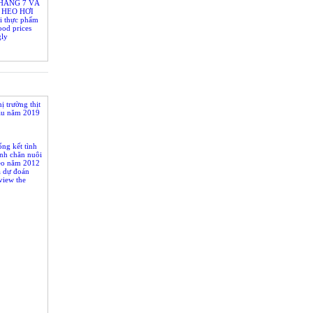
HÁNG 7 VÀ
 HEO HƠI
M 2018
ại thực phẩm
ood prices
gly
ị trường thịt
ầu năm 2019
ng kết tình
nh chăn nuôi
eo năm 2012
à dự đoán
view the
vestock in
cast 2013