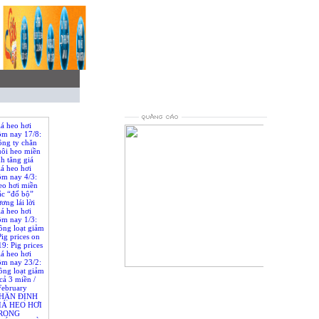
á heo hơi
ôm nay 17/8:
ông ty chăn
uôi heo miền
h tăng giá
/ Pig prices
á heo hơi
h, 2019:
ôm nay 4/3:
ig farming
eo hơi miền
st pig price
ắc “đổ bộ”
the we
ơng lái lời
es on March
á heo hơi
s were
ôm nay 1/3:
rom North to
ồng loạt giảm
nam, traders
Pig prices on
t
9: Pig prices
regions of
á heo hơi
ôm nay 23/2:
ồng loạt giảm
loading...
cả 3 miền /
February
g prices (live
HẬN ĐỊNH
n all 3
IÁ HEO HƠI
etnam
RONG