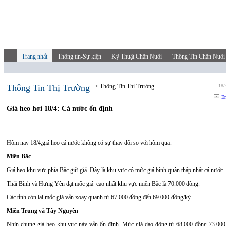
Trang nhất
Thông tin-Sự kiện
Kỹ Thuật Chăn Nuôi
Thông Tin Chăn Nuôi
Thông Tin Thị Trường
> Thông Tin Thị Trường
18/
Em
Giá heo hơi 18/4: Cả nước ổn định
Hôm nay 18/4,giá heo cả nước không có sự thay đổi so với hôm qua.
Miền Bắc
Giá heo khu vực phía Bắc giữ giá. Đây là khu vực có mức giá bình quân thấp nhất cả nước
Thái Bình và Hưng Yên đạt mốc giá cao nhất khu vực miền Bắc là 70.000 đồng.
Các tỉnh còn lại mốc giá vẫn xoay quanh từ 67.000 đồng đến 69.000 đồng/ký.
Miền Trung và Tây Nguyên
Nhìn chung giá heo khu vực này vẫn ổn định. Mức giá dao động từ 68.000 đồng-73.000