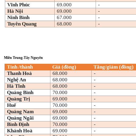
Vĩnh Phúc
69.000
-
Hà Nội
69.000
-
Ninh Bình
67.000
-
Tuyên Quang
68.000
-
Miền Trung-Tây Nguyên
Tỉnh /thành
Giá (đồng)
Tăng/giảm (đồng)
Thanh Hoá
68.000
-
Nghệ An
68.000
-
Hà Tĩnh
68.000
-
Quảng Bình
70.000
-
Quảng Trị
69.000
-
Huế
70.000
-
Quảng Nam
69.000
-
Quảng Ngãi
69.000
-
Bình Định
70.000
-
Khánh Hoà
69.000
-