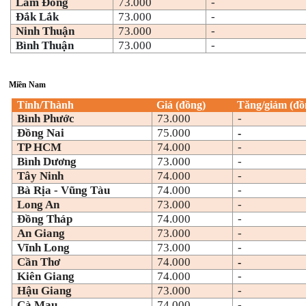
Lâm Đồng
73.000
-
Đắk Lắk
73.000
-
Ninh Thuận
73.000
-
Bình Thuận
73.000
-
Miền Nam
Tỉnh/Thành
Giá (đồng)
Tăng/giảm (đồ
Bình Phước
73.000
-
Đồng Nai
75.000
-
TP HCM
74.000
-
Bình Dương
73.000
-
Tây Ninh
74.000
-
Bà Rịa - Vũng Tàu
74.000
-
Long An
73.000
-
Đồng Tháp
74.000
-
An Giang
73.000
-
Vĩnh Long
73.000
-
Cần Thơ
74.000
-
Kiên Giang
74.000
-
Hậu Giang
73.000
-
Cà Mau
74.000
-