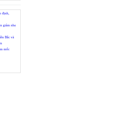
n định,
am giảm nhẹ
iền Bắc và
ảm
hạm mốc