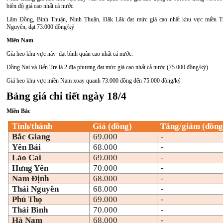
biên độ giá cao nhất cả nước.
Lâm Đồng, Bình Thuận, Ninh Thuận, Đăk Lăk đạt mức giá cao nhất khu vực miền T
Nguyên, đạt 73.000 đồng/ký
Miền Nam
Gía heo khu vực này đạt bình quân cao nhất cả nước.
Đồng Nai và Bến Tre là 2 địa phương đạt mức giá cao nhất cả nước (75.000 đồng/ký)
Giá heo khu vực miền Nam xoay quanh 73.000 đồng đến 75.000 đồng/ký
Bảng giá chi tiết ngày 18/4
Miền Bắc
Tỉnh/thành
Giá (đồng)
Tăng/giảm (đồng
Bắc Giang
69.000
-
Yên Bái
68.000
-
Lào Cai
69.000
-
Hưng Yên
70.000
-
Nam Định
68.000
-
Thái Nguyên
68.000
-
Phú Thọ
69.000
-
Thái Bình
70.000
-
Hà Nam
68.000
-