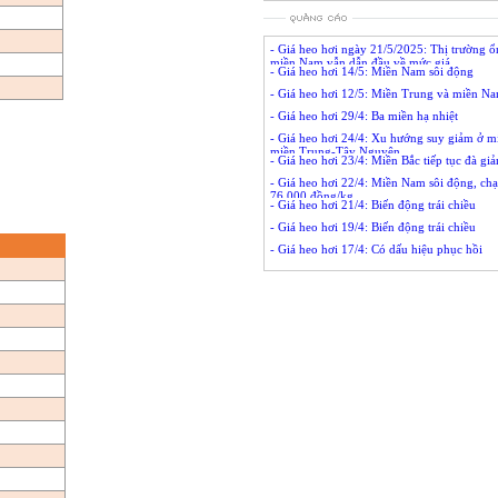
- Giá heo hơi ngày 21/5/2025: Thị trường ổ
miền Nam vẫn dẫn đầu về mức giá
- Giá heo hơi 14/5: Miền Nam sôi động
- Giá heo hơi 12/5: Miền Trung và miền N
- Giá heo hơi 29/4: Ba miền hạ nhiệt
- Giá heo hơi 24/4: Xu hướng suy giảm ở m
miền Trung-Tây Nguyên
- Giá heo hơi 23/4: Miền Bắc tiếp tục đà gi
- Giá heo hơi 22/4: Miền Nam sôi động, c
76.000 đồng/kg
- Giá heo hơi 21/4: Biến động trái chiều
- Giá heo hơi 19/4: Biến động trái chiều
- Giá heo hơi 17/4: Có dấu hiệu phục hồi