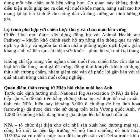
dựng một nền chăn nuôi bền vững hơn. Cơ quan này khẳng định: 
điều kiện nuôi giúp tạo ra đàn vật nuôi khỏe mạnh, năng suất cao h
mang lại lợi ích kinh tế cho nông dân và tăng cường an ninh lương
gia.
Lộ trình phù hợp với chiến lược thú y và chăn nuôi bền vững
Chiến lược mới được xây dựng đồng bộ với Animal Health and
Pathway – khuôn khổ chính sách hỗ trợ nông dân thông qua tư vấn 
dịch vụ thú y và nguồn tài chính nhằm phòng ngừa dịch bệnh, giả
kháng sinh và liên tục cải thiện sức khỏe – phúc lợi vật nuôi tại trang 
Không chỉ tập trung vào ngành chăn nuôi heo, chiến lược còn đặt r
loại bỏ dần lồng nuôi gà đẻ trứng, đồng thời khuyến khích sử dụng
thịt sinh trưởng chậm, nhằm giảm các vấn đề phúc lợi gắn liền với t
quá nhanh trong chăn nuôi công nghiệp.
Quan điểm thận trọng từ Hiệp hội chăn nuôi heo Anh
Trước các định hướng mới, National Pig Association (NPA) đã kêu 
tiếp cận vấn đề dựa trên bằng chứng khoa học và thực tiễn sản xuất
tính của NPA, hiện nay khoảng 5.000 ô chuồng đẻ heo linh hoạt 
farrowing) đã được đưa vào sử dụng trên toàn Vương quốc Anh, 
1.000 ô chuồng khác đang trong giai đoạn lên kế hoạch đầu tư.
NPA – tổ chức đại diện cho các nhà sản xuất heo thương mại tại
công bố một tài liệu lập trường về mô hình chuồng đẻ linh hoạt
11/2024 và có nhiều cuộc trao đổi chuyên sâu với Defra trước khi 