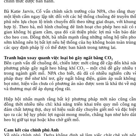
chính thức được ban hành.
Bà Katie Jarvis, Cố vấn chính sách trưởng của NPA, cho rằng thay 
một lệnh cấm ngay lập tức đối với các hệ thống chuồng đẻ truyền th
phủ nên lựa chọn lộ trình chuyển đổi theo từng giai đoạn, với khung
hợp lý. Theo bà, mô hình chuồng đẻ linh hoạt cho phép heo nái có 
gian không bị giam cầm, qua đó cải thiện phúc lợi mà vẫn bảo đả
cho heo con. Đồng thời, bà nhấn mạnh rằng những nông hộ tiên pho
sớm không nên bị bất lợi nếu hệ thống của họ không hoàn toàn trùn
các quy định pháp lý có thể được ban hành trong tương lai.
Tranh luận xoay quanh việc loại bỏ gây ngất bằng CO₂
Bên cạnh vấn đề chuồng đẻ, chiến lược mới cũng đề cập đến khả năn
phương pháp gây ngất heo bằng khí CO₂ – một chủ đề gây nhiều t
trong ngành giết mổ. NPA cho biết, dù đã có nhiều nghiên cứu về
pháp thay thế như khí trơ, gây ngất bằng điện, giảm áp suất không
bọt nitơ, hiện vẫn chưa có phương án nào được xem là khả thi về mặ
và thương mại để áp dụng rộng rãi.
Hiệp hội nhấn mạnh rằng bất kỳ phương pháp mới nào cũng cầ
đồng thời nhiều tiêu chí: khả năng triển khai trên quy mô công ng
đảm chất lượng thịt, duy trì hiệu suất dây chuyền giết mổ và đặc biệ
tạo ra các hệ lụy phúc lợi ngoài mong muốn, chẳng hạn như kéo dài
heo bị giữ tại trại hoặc khu chờ giết mổ.
Cam kết của chính phủ Anh
Về phía chính phủ, Defra khẳng định sẽ làm việc chặt chẽ với nô