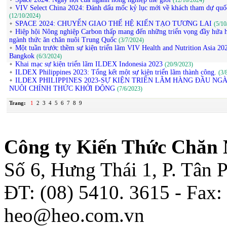
(12/10/2024)
VIV Select China 2024: Đánh dấu mốc kỷ lục mới về khách tham dự quố
(12/10/2024)
SPACE 2024: CHUYỂN GIAO THẾ HỆ KIẾN TẠO TƯƠNG LAI
(5/10
Hiệp hội Nông nghiệp Carbon thấp mang đến những triển vọng đầy hứa 
ngành thức ăn chăn nuôi Trung Quốc
(3/7/2024)
Một tuần trước thềm sự kiện triển lãm VIV Health and Nutrition Asia 202
Bangkok
(6/3/2024)
Khai mạc sự kiện triển lãm ILDEX Indonesia 2023
(20/9/2023)
ILDEX Philippines 2023: Tổng kết một sự kiện triển lãm thành công.
(3/
ILDEX PHILIPPINES 2023-SỰ KIỆN TRIỂN LÃM HÀNG ĐẦU NG
NUÔI CHÍNH THỨC KHỞI ĐỘNG
(7/6/2023)
Trang:
1
2
3
4
5
6
7
8
9
Công ty Kiến Thức Chăn 
Số 6, Hưng Thái 1, P. Tân
ĐT: (08) 5410. 3615 - Fax:
heo@heo.com.vn