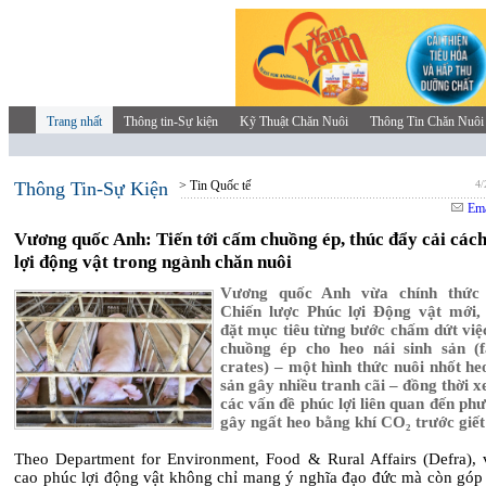
Trang nhất
Thông tin-Sự kiện
Kỹ Thuật Chăn Nuôi
Thông Tin Chăn Nuôi
Thông Tin-Sự Kiện
> Tin Quốc tế
4/
Ema
Vương quốc Anh: Tiến tới cấm chuồng ép, thúc đẩy cải các
lợi động vật trong ngành chăn nuôi
Vương quốc Anh vừa chính thức
Chiến lược Phúc lợi Động vật mới,
đặt mục tiêu từng bước chấm dứt việ
chuồng ép cho heo nái sinh sản (
crates) – một hình thức nuôi nhốt he
sản gây nhiều tranh cãi – đồng thời x
các vấn đề phúc lợi liên quan đến ph
gây ngất heo bằng khí CO₂ trước giế
Theo Department for Environment, Food & Rural Affairs (Defra), 
cao phúc lợi động vật không chỉ mang ý nghĩa đạo đức mà còn góp