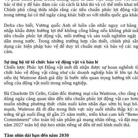
bác sĩ thú y để bảo đảm các cải cách là khả thi và có thể triển khai trê
Chính phủ cũng thừa nhận rằng các tiêu chuẩn phúc lợi động vậ
trong tương lai có thể ngày càng khác biệt so với nhiều quốc gia khác
Defra cho biết, Vương quốc Anh sẽ luôn cân nhắc nguy cơ hàng
nhập khẩu được hưởng lợi thế không công bằng nếu không phải tuâ
tiêu chuẩn phúc lợi động vật, môi trường và sản xuất nghiêm ngặt
dân trong nước. Trong những trường hợp cần thiết, chính phủ sẵ
dụng các biện pháp bảo vệ để duy trì chuẩn mực và bảo vệ các n
cảm.
Sự ủng hộ từ tổ chức bảo vệ động vật và bán lẻ
Chiến lược Phúc lợi Động vật mới đã nhận được sự hoan nghênh từ
chức bảo vệ động vật cũng như các doanh nghiệp bán lẻ lớn tại A
siêu thị Waitrose đánh giá đây là bước tiến quan trọng hướng tới cải
sống của động vật nuôi trong nông nghiệp.
Bà Charlotte Di Cello, Giám đốc thương mại của Waitrose, cho rằng 
dùng ngày càng quan tâm đến tiêu chuẩn phúc lợi động vật cao hơ
muốn những phương thức chăn nuôi kém nhân đạo sớm bị loại bỏ
mạnh, Waitrose đã đi đầu trong lĩnh vực này suốt nhiều thập kỷ: 
trứng từ gà nuôi lồng từ gần 25 năm trước, triển khai cam kết “Bett
Commitment” cho toàn bộ sản phẩm gà mang nhãn riêng, và đặt mục
năm 2027 toàn bộ thịt heo nhãn riêng sẽ đến từ mô hình nuôi thả.
Tầm nhìn dài hạn đến năm 2030