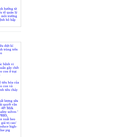
nh hưởng từ
u tố quản lý
à môi trường
bệnh hô hấp
êu diệt kí
nh trùng trên
eo
c bệnh vi
huẩn gây chết
o con ở trại
ẻ
 tiêu hóa của
eo con và
nh tiêu chảy
ất lượng sữa
ải quyết vần
 4P/ Milk
ality solves ‘
(PRRS,
 and PED)
n xuất heo
 giá trị cao/
roduce high-
lue pig