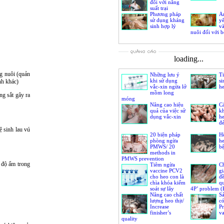
đối với năng
suất trại
Phương pháp
Ả
sử dụng kháng
yế
sinh hợp lý
v
nuôi đối với 
loading...
ng nuôi (quản
Những lưu ý
Ti
khi sử dụng
si
nh khác)
vắc-xin ngừa lở
h
mồm long
ng sắt gây ra
móng
Nâng cao hiệu
Cá
quả của việc sử
k
dụng vắc-xin
he
đ
 sinh lau vú
20 biện pháp
Hệ
phòng ngừa
h
PMWS/ 20
bệ
methods in
PMWS prevention
 độ ẩm trong
Tiêm ngừa
Ch
vaccine PCV2
gi
cho heo con là
đề
chìa khóa kiểm
qu
soát sự lây
4P’ problem 
nhiễm PCV2/ PCV2
Nâng cao chất
PMWS, PRDC,
Sả
vaccination, a key to
lượng heo thịt/
có
control PCV2’s infection
Increase
P
finisher’s
va
quality