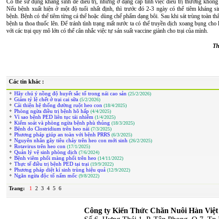
Có thể sử dụng kháng sinh để điều trị, nhưng ở dạng cấp tính việc điều trị thường không
Nếu bệnh xuất hiện ở một độ tuổi nhất định, thì trước đó 2-3 ngày có thể tiêm kháng s
bệnh. Bệnh có thể tiêm từng cá thể hoặc dùng chế phẩm dạng bôi. Sau khi sát trùng toàn th
bệnh ta thoa thuốc lên. Để tránh tình trạng mất nước ta có thể truyền dịch xoang bụng cho
với các trại quy mô lớn có thể cân nhắc việc tự sản suất vaccine giành cho trại của mình.
Th
Các tin khác :
Hãy chú ý nồng độ huyết sắc tố trong nái cao sản
(25/2/2026)
Giảm tỷ lệ chết ở trại cai sữa
(5/2/2026)
Cải thiện hệ thống đường ruột heo con
(18/4/2025)
Phòng ngừa điều trị bệnh hô hấp
(4/4/2025)
Vì sao bệnh PED liên tục tái nhiễm
(1/4/2025)
Kiểm soát và phòng ngừa bệnh phù thủng
(18/3/2025)
Bệnh do Clostridium trên heo nái
(7/3/2025)
Phương pháp giúp an toàn với bệnh PRRS
(6/3/2025)
Nguyên nhân gây tiêu chảy trên heo con mới sinh
(26/2/2025)
Rotavirus trên heo con
(17/1/2025)
Quản lý vệ sinh phòng dịch
(7/6/2024)
Bệnh viêm phổi màng phổi trên heo
(14/11/2022)
Thực tế điều trị bệnh PED tại trại
(19/9/2022)
Phương pháp diệt kí sinh trùng hiệu quả
(12/9/2022)
Ngăn ngừa độc tố nấm mốc
(9/8/2022)
Trang:
1
2
3
4
5
6
Công ty Kiến Thức Chăn Nuôi Hàn Việt