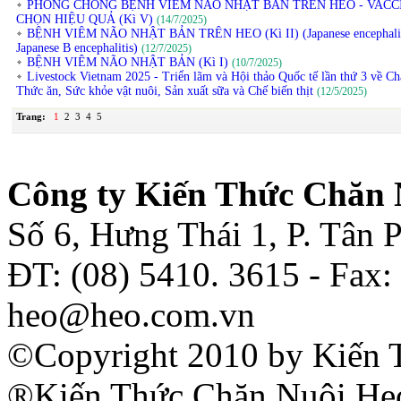
PHÒNG CHỐNG BỆNH VIÊM NÃO NHẬT BẢN TRÊN HEO - VACC
CHỌN HIỆU QUẢ (Kì V)
(14/7/2025)
BỆNH VIÊM NÃO NHẬT BẢN TRÊN HEO (Kì II) (Japanese encephalit
Japanese B encephalitis)
(12/7/2025)
BỆNH VIÊM NÃO NHẬT BẢN (Kì I)
(10/7/2025)
Livestock Vietnam 2025 - Triển lãm và Hội thảo Quốc tế lần thứ 3 về Ch
Thức ăn, Sức khỏe vật nuôi, Sản xuất sữa và Chế biến thịt
(12/5/2025)
Trang:
1
2
3
4
5
Công ty Kiến Thức Chăn 
Số 6, Hưng Thái 1, P. Tân
ĐT: (08) 5410. 3615 - Fax:
heo@heo.com.vn
©Copyright 2010 by Kiến 
®Kiến Thức Chăn Nuôi Heo 