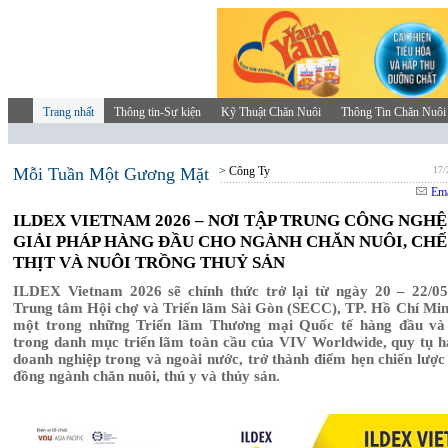
Trang nhất
Thông tin-Sự kiện
Kỹ Thuật Chăn Nuôi
Thông Tin Chăn Nuôi
Mỗi Tuần Một Gương Mặt
> Công Ty
17/
Ema
ILDEX VIETNAM 2026 – NƠI TẬP TRUNG CÔNG NGHỆ
GIẢI PHÁP HÀNG ĐẦU CHO NGÀNH CHĂN NUÔI, CHẾ
THỊT VÀ NUÔI TRỒNG THUỶ SẢN
ILDEX Vietnam 2026 sẽ chính thức trở lại từ ngày 20 – 22/05
Trung tâm Hội chợ và Triển lãm Sài Gòn (SECC), TP. Hồ Chí Min
một trong những Triển lãm Thương mại Quốc tế hàng đầu và 
trong danh mục triển lãm toàn cầu của VIV Worldwide, quy tụ 
doanh nghiệp trong và ngoài nước, trở thành điểm hẹn chiến lược
đồng ngành chăn nuôi, thú y và thủy sản.