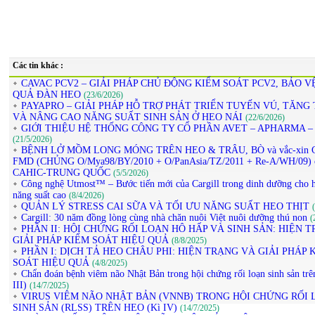
Các tin khác :
CAVAC PCV2 – GIẢI PHÁP CHỦ ĐỘNG KIỂM SOÁT PCV2, BẢO V
QUẢ ĐÀN HEO
(23/6/2026)
PAYAPRO – GIẢI PHÁP HỖ TRỢ PHÁT TRIỂN TUYẾN VÚ, TĂNG 
VÀ NÂNG CAO NĂNG SUẤT SINH SẢN Ở HEO NÁI
(22/6/2026)
GIỚI THIỆU HỆ THỐNG CÔNG TY CỔ PHẦN AVET – APHARMA –
(21/5/2026)
BỆNH LỞ MỒM LONG MÓNG TRÊN HEO & TRÂU, BÒ và vắc-xin 
FMD (CHỦNG O/Mya98/BY/2010 + O/PanAsia/TZ/2011 + Re-A/WH/09) 
CAHIC-TRUNG QUỐC
(5/5/2026)
Công nghệ Utmost™ – Bước tiến mới của Cargill trong dinh dưỡng cho h
năng suất cao
(8/4/2026)
QUẢN LÝ STRESS CAI SỮA VÀ TỐI ƯU NĂNG SUẤT HEO THỊT
Cargill: 30 năm đồng lòng cùng nhà chăn nuôi Việt nuôi dưỡng thú non
(
PHẦN II: HỘI CHỨNG RỐI LOẠN HÔ HẤP VÀ SINH SẢN: HIỆN 
GIẢI PHÁP KIỂM SOÁT HIỆU QUẢ
(8/8/2025)
PHẦN I: DỊCH TẢ HEO CHÂU PHI: HIỆN TRẠNG VÀ GIẢI PHÁP 
SOÁT HIỆU QUẢ
(4/8/2025)
Chẩn đoán bệnh viêm não Nhật Bản trong hội chứng rối loạn sinh sản trê
III)
(14/7/2025)
VIRUS VIÊM NÃO NHẬT BẢN (VNNB) TRONG HỘI CHỨNG RỐI 
SINH SẢN (RLSS) TRÊN HEO (Kì IV)
(14/7/2025)