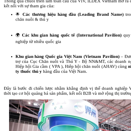
Thông qua chuỗi triển lãm toàn cầu của VIV, ILDEX Vietnam mở ra c
kết nối với sự tham gia của:
🌟
Các thương hiệu hàng đầu (Leading Brand Name)
tro
chăn nuôi & thú y
🌍
Các khu gian hàng quốc tế (International Pavilion)
quy 
nghiệp từ nhiều quốc gia
Khu gian hàng Quốc gia Việt Nam (Vietnam Pavilion)
– Đượ
trợ của Cục Chăn nuôi và Thú Y - Bộ NN&MT, các doanh n
Hiệp hội Gia cầm ( VPA ), Hiêp hội chăn nuôi (AHAV) cùng
n
ty thuốc thú y
hàng đầu của Việt Nam.
Đây là bước đi chiến lược nhằm khẳng định vị thế doanh nghiệp V
thời tạo cơ hội quảng bá sản phẩm, kết nối B2B và mở rộng thị trườn