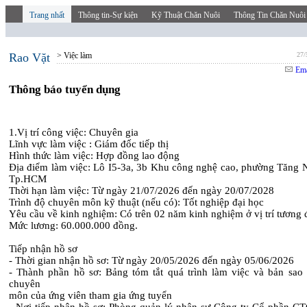
Trang nhất
Thông tin-Sự kiện
Kỹ Thuật Chăn Nuôi
Thông Tin Chăn Nuôi
Rao Vặt
> Việc làm
27/
Ema
Thông báo tuyển dụng
1.Vị trí công việc: Chuyên gia
Lĩnh vực làm việc : Giám đốc tiếp thị
Hình thức làm việc: Hợp đồng lao động
Địa điểm làm việc: Lô I5-3a, 3b Khu công nghệ cao, phường Tăng 
Tp.HCM
Thời hạn làm việc: Từ ngày 21/07/2026 đến ngày 20/07/2028
Trình độ chuyên môn kỹ thuật (nếu có): Tốt nghiệp đại học
Yêu cầu về kinh nghiệm: Có trên 02 năm kinh nghiệm ở vị trí tương
Mức lương: 60.000.000 đồng.
Tiếp nhận hồ sơ
- Thời gian nhận hồ sơ: Từ ngày 20/05/2026 đến ngày 05/06/2026
- Thành phần hồ sơ: Bảng tóm tắt quá trình làm việc và bản sao
chuyên
môn của ứng viên tham gia ứng tuyển