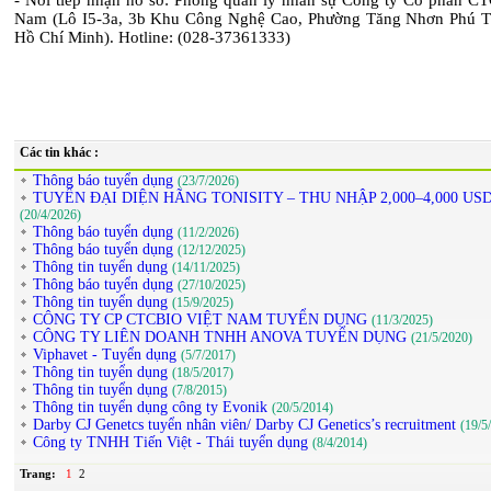
- Nơi tiếp nhận hồ sơ: Phòng quản lý nhân sự Công ty Cổ phần CT
Nam (Lô I5-3a, 3b Khu Công Nghệ Cao, Phường Tăng Nhơn Phú 
Hồ Chí Minh). Hotline: (028-37361333)
Các tin khác :
Thông báo tuyển dụng
(23/7/2026)
TUYỂN ĐẠI DIỆN HÃNG TONISITY – THU NHẬP 2,000–4,000 U
(20/4/2026)
Thông báo tuyển dụng
(11/2/2026)
Thông báo tuyển dụng
(12/12/2025)
Thông tin tuyển dụng
(14/11/2025)
Thông báo tuyển dụng
(27/10/2025)
Thông tin tuyển dụng
(15/9/2025)
CÔNG TY CP CTCBIO VIỆT NAM TUYỂN DỤNG
(11/3/2025)
CÔNG TY LIÊN DOANH TNHH ANOVA TUYỂN DỤNG
(21/5/2020)
Viphavet - Tuyển dụng
(5/7/2017)
Thông tin tuyển dụng
(18/5/2017)
Thông tin tuyển dụng
(7/8/2015)
Thông tin tuyển dụng công ty Evonik
(20/5/2014)
Darby CJ Genetcs tuyển nhân viên/ Darby CJ Genetics’s recruitment
(19/5
Công ty TNHH Tiến Việt - Thái tuyển dụng
(8/4/2014)
Trang:
1
2