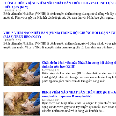
PHÒNG CHỐNG BỆNH VIÊM NÃO NHẬT BẢN TRÊN HEO - VACCINE LỰA 
HIỆU QUẢ (Kì V)
14/7/2025 | 9:25
Bệnh viêm não Nhật Bản (VNNB) là bệnh truyền nhiễm chung của người và động vật, lây t
muỗi, do Flavivirus gây ra. Hầu hết các loài gia súc đều cảm thụ với bệnh, bao gồm ngựa,...
VIRUS VIÊM NÃO NHẬT BẢN (VNNB) TRONG HỘI CHỨNG RỐI LOẠN SIN
(RLSS) TRÊN HEO (Kì IV)
14/7/2025 | 9:25
Bệnh viêm não Nhật Bản (VNNB) là bệnh truyền nhiễm của người và động vật do virus gây 
truyền qua muỗi. Virus VNNB là nguyên nhân quan trọng gây rối loạn sinh sản trên heo...
Chẩn đoán bệnh viêm não Nhật Bản trong hội chứng rố
sinh sản trên heo (Kì III)
14/7/2025 | 9:24
Hội chứng rối loạn sinh sản (RLSS) hay thất bại sinh sản tr
thường được nhắc đến trong chăn nuôi nái sinh sản. Đây là 
phức tạp bao gồm nhiều vấn đề làm giảm năng suất...
BỆNH VIÊM NÃO NHẬT BẢN TRÊN HEO (Kì II) (Ja
encephalitis, Japanese B encephalitis)
12/7/2025 | 9:24
Bệnh viêm não Nhật Bản (VNNB) là bệnh truyền nhiễm của
động vật do virus gây ra và lây truyền qua muỗi. Heo được c
vật cảm nhiễm cao nhất và là động vật khuếch đại...