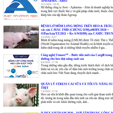
APHARMA – ABIO
21/5/2026 | 10:39
Hệ thống công ty Avet – Apharma – Abio là doanh nghiệp h
trong lĩnh vực thuốc thú y và giải pháp chăn nuôi, thuộc chuỗ
khép kín của tập đoàn Agroup.
BỆNH LỞ MỒM LONG MÓNG TRÊN HEO & TRÂU, 
vắc-xin CAVAC FMD (CHỦNG O/Mya98/BY/2010 +
O/PanAsia/TZ/2011 + Re-A/WH/09) của CAHIC-TR
5/5/2026 | 8:57
Bệnh lở mồm long móng (LMLM) được Tổ chức Thú y Thế 
(World Organisation for Animal Health) coi là bệnh truyền 
hiểm nhất trong tất cả những bệnh truyền nhiễm ở gia...
Công nghệ Utmost™ – Bước tiến mới của Cargill trong
dưỡng cho heo thịt năng suất cao
8/4/2026 | 17:38
Trong những năm gần đây, đứng trước thách thức về dịch b
thiên tai và các yêu cầu về đảm bảo môi trường trong chăn n
chăn nuôi heo Việt Nam đang chuyển dịch mạnh...
QUẢN LÝ STRESS CAI SỮA VÀ TỐI ƯU NĂNG S
THỊT
7/4/2026 | 17:35
Heo cai sữa là khởi đầu quan trọng cho suốt giai đoạn nuôi t
đó, lượng ăn trong tuần đầu tiên mới cai sữa tác động trực ti
phát triển và sức khỏe đường ruột, ảnh...