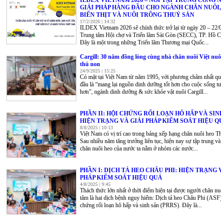
ILDEX VIETNAM 2026 – NƠI TẬP TRUNG CÔNG 
GIẢI PHÁP HÀNG ĐẦU CHO NGÀNH CHĂN NUÔI,
BIẾN THỊT VÀ NUÔI TRỒNG THUỶ SẢN
17/2/2026 | 14:32
ILDEX Vietnam 2026 sẽ chính thức trở lại từ ngày 20 – 22/0
Trung tâm Hội chợ và Triển lãm Sài Gòn (SECC), TP. Hồ C
Đây là một trong những Triển lãm Thương mại Quốc...
Cargill: 30 năm đồng lòng cùng nhà chăn nuôi Việt nu
thú non
24/9/2025 | 15:25
Có mặt tại Việt Nam từ năm 1995, với phương châm nhất qu
đầu là “mang lại nguồn dinh dưỡng tốt hơn cho cuộc sống t
hơn”, ngành dinh dưỡng & sức khỏe vật nuôi Cargill...
PHẦN II: HỘI CHỨNG RỐI LOẠN HÔ HẤP VÀ SIN
HIỆN TRẠNG VÀ GIẢI PHÁP KIỂM SOÁT HIỆU Q
8/8/2025 | 10:13
Việt Nam có vị trí cao trong bảng xếp hạng chăn nuôi heo Th
Sau nhiều năm tăng trưởng liên tục, hiện nay sự tập trung v
chăn nuôi heo của nước ta nằm ở nhóm các nước...
PHẦN I: DỊCH TẢ HEO CHÂU PHI: HIỆN TRẠNG 
PHÁP KIỂM SOÁT HIỆU QUẢ
4/8/2025 | 9:45
Thách thức lớn nhất ở thời điểm hiện tại được người chăn n
tâm là hai dịch bệnh nguy hiểm: Dịch tả heo Châu Phi (ASF
chứng rối loạn hô hấp và sinh sản (PRRS). Đây là...