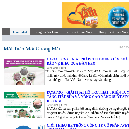
Trang nhất
Thông tin-Sự kiện
Kỹ Thuật Chăn Nuôi
Thông Tin Chăn Nuôi
Mỗi Tuần Một Gương Mặt
8/7/202
CAVAC PCV2 – GIẢI PHÁP CHỦ ĐỘNG KIỂM SOÁT
BẢO VỆ HIỆU QUẢ ĐÀN HEO
23/6/2026 | 15:4
Porcine Circovirus type 2 (PCV2) được xem là một trong n
nhân gây thiệt hại kinh tế đáng kể đối với ngành chăn nuôi h
toàn thế giới. Tại Việt Nam, virus này vẫn đang...
PAYAPRO – GIẢI PHÁP HỖ TRỢ PHÁT TRIỂN TU
TĂNG TIẾT SỮA VÀ NÂNG CAO NĂNG SUẤT SIN
HEO NÁI
22/6/2026 | 14:28
PAYAPRO là sản phẩm bổ sung dinh dưỡng có nguồn gốc t
dược tự nhiên, được nghiên cứu nhằm hỗ trợ phát triển tuyế
tăng cường khả năng tiết sữa ở heo nái. Với sự kết hợp...
GIỚI THIỆU HỆ THỐNG CÔNG TY CỔ PHẦN AVET