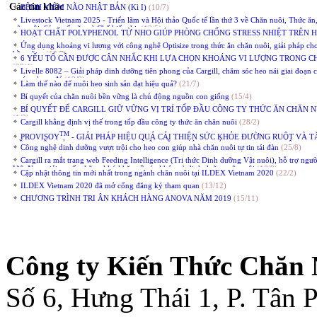
Các tin khác
BỆNH VIÊM NÃO NHẬT BẢN (Kì I)
(10/7)
Livestock Vietnam 2025 - Triển lãm và Hội thảo Quốc tế lần thứ 3 về Chăn nuôi, Thức ăn
vật nuôi, Sản xuất sữa và Chế biến thịt
(12/5)
HOẠT CHẤT POLYPHENOL TỪ NHO GIÚP PHÒNG CHỐNG STRESS NHIỆT TRÊN 
Ứng dụng khoáng vi lượng với công nghệ Optisize trong thức ăn chăn nuôi, giải pháp ch
bền vững
(18/7)
6 YẾU TỐ CẦN ĐƯỢC CÂN NHẮC KHI LỰA CHỌN KHOÁNG VI LƯỢNG TRONG C
(28/4)
Livelle 8082 – Giải pháp dinh dưỡng tiên phong của Cargill, chăm sóc heo nái giai đoạn 
trước và sau đẻ
(13/9)
Làm thế nào để nuôi heo sinh sản đạt hiệu quả?
(21/7)
Bí quyết của chăn nuôi bền vững là chủ động nguồn con giống
(15/4)
BÍ QUYẾT ĐỂ CARGILL GIỮ VỮNG VỊ TRÍ TỐP ĐẦU CÔNG TY THỨC ĂN CHĂN N
(1/3)
Cargill khẳng định vị thế trong tốp đầu công ty thức ăn chăn nuôi
(28/2)
TM
PROVISOY
- GIẢI PHÁP HIỆU QUẢ CẢI THIỆN SỨC KHỎE ĐƯỜNG RUỘT VÀ 
ĐỒNG ĐỀU CỦA HEO CON SAU CAI SỮA BẰNG CÁCH GIẢM LƯỢNG ĐẠM LÊN ME
Công nghệ dinh dưỡng vượt trội cho heo con giúp nhà chăn nuôi tự tin tái đàn
(25/8)
RUỘT
(26/8)
Cargill ra mắt trang web Feeding Intelligence (Tri thức Dinh dưỡng Vật nuôi), hỗ trợ ngư
Việt Nam giải quyết những khó khăn về sức khỏe và dinh dưỡng vật nuôi
(10/8)
Cập nhật thông tin mới nhất trong ngành chăn nuôi tại ILDEX Vietnam 2020
(22/2)
ILDEX Vietnam 2020 đã mở cổng đăng ký tham quan
(13/12)
CHƯƠNG TRÌNH TRI ÂN KHÁCH HÀNG ANOVA NĂM 2019
(15/11)
Công ty Kiến Thức Chăn 
Số 6, Hưng Thái 1, P. Tân