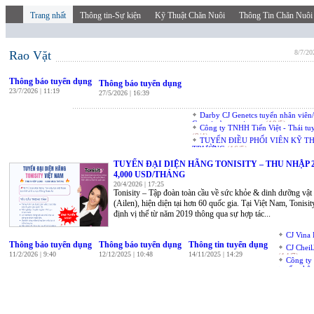
Trang nhất
Thông tin-Sự kiện
Kỹ Thuật Chăn Nuôi
Thông Tin Chăn Nuôi
Rao Vặt
8/7/20
Thông báo tuyển dụng
Thông báo tuyển dụng
23/7/2026 | 11:19
27/5/2026 | 16:39
Darby CJ Genetcs tuyển nhân viên
Genetics’s recruitment
(19/5)
Công ty TNHH Tiến Việt - Thái tu
(8/4)
TUYỂN ĐIỀU PHỐI VIÊN KỸ T
TRƯỜNG
(16/5)
TUYỂN ĐẠI DIỆN HÃNG TONISITY – THU NHẬP 2
4,000 USD/THÁNG
20/4/2026 | 17:25
Tonisity – Tập đoàn toàn cầu về sức khỏe & dinh dưỡng vật
(Ailen), hiện diện tại hơn 60 quốc gia. Tại Việt Nam, Tonisi
định vị thế từ năm 2019 thông qua sự hợp tác...
CJ Vina
Thông báo tuyển dụng
Thông báo tuyển dụng
Thông tin tuyển dụng
CJ Cheil
11/2/2026 | 9:40
12/12/2025 | 10:48
14/11/2025 | 14:29
(14/7)
Công ty 
tuyển nhân
World Co.’
(19/3)