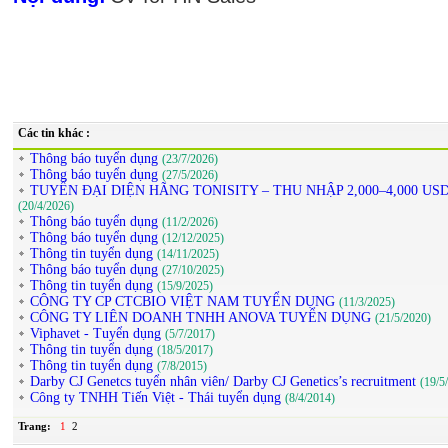
Các tin khác :
Thông báo tuyển dụng
(23/7/2026)
Thông báo tuyển dụng
(27/5/2026)
TUYỂN ĐẠI DIỆN HÃNG TONISITY – THU NHẬP 2,000–4,000 U
(20/4/2026)
Thông báo tuyển dụng
(11/2/2026)
Thông báo tuyển dụng
(12/12/2025)
Thông tin tuyển dụng
(14/11/2025)
Thông báo tuyển dụng
(27/10/2025)
Thông tin tuyển dụng
(15/9/2025)
CÔNG TY CP CTCBIO VIỆT NAM TUYỂN DỤNG
(11/3/2025)
CÔNG TY LIÊN DOANH TNHH ANOVA TUYỂN DỤNG
(21/5/2020)
Viphavet - Tuyển dụng
(5/7/2017)
Thông tin tuyển dụng
(18/5/2017)
Thông tin tuyển dụng
(7/8/2015)
Darby CJ Genetcs tuyển nhân viên/ Darby CJ Genetics’s recruitment
(19/5
Công ty TNHH Tiến Việt - Thái tuyển dụng
(8/4/2014)
Trang:
1
2