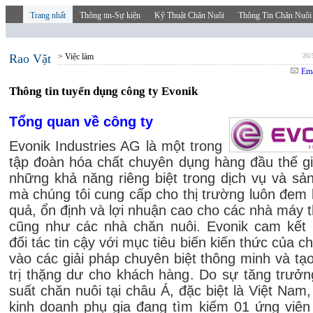
Trang nhất
Thông tin-Sự kiện
Kỹ Thuật Chăn Nuôi
Thông Tin Chăn Nuôi
Rao Vặt
> Việc làm
20/
Ema
Thông tin tuyển dụng công ty Evonik
Tổng quan về công ty
Evonik Industries AG là một trong
tập đoàn hóa chất chuyên dụng hàng đầu thế gi
những khả năng riêng biệt trong dịch vụ và s
mà chúng tôi cung cấp cho thị trường luôn đem l
quả, ổn định và lợi nhuận cao cho các nhà máy 
cũng như các nhà chăn nuôi. Evonik cam kết 
đối tác tin cậy với mục tiêu biến kiến thức của ch
vào các giải pháp chuyên biệt thông minh và tạo
trị thặng dư cho khách hàng. Do sự tăng trưở
suất chăn nuôi tại châu Á, đặc biệt là Việt Nam,
kinh doanh phụ gia đang tìm kiếm 01 ứng viên