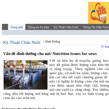
Trang nhất
Thông tin-Sự kiện
Kỹ Thuật Chăn Nuôi
Thông Tin Chăn Nuôi
Kỹ Thuật Chăn Nuôi
> Dinh Dưỡng
2/
Ema
Vấn đề dinh dưỡng cho nái/ Nutrition issues for sows
Với sự tiến bộ di truyền, giống heo 
nay đã giảm được lượng cám tiêu th
vị tăng trọng. Theo nghiên cứu c
quốc gia, cứ mỗi ba năm, lượng cám 
khi cai sữa tới xuất chuồng giảm đi
này có nghĩa là lượng cám cho nái nu
vào được quan tâm chặt chẽ, lượn
nái sản xuất ra cũng tăng. Tuy nhiên
cũng dẫn tới lượng mỡ lưng nái bị hao hụt, xảy ra tình trạng g
cám ăn vào trên nái.