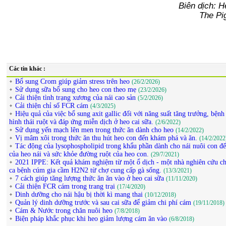
Biên dịch: 
The Pi
Các tin khác :
Bổ sung Crom giúp giảm stress trên heo
(26/2/2026)
Sử dụng sữa bổ sung cho heo con theo mẹ
(23/2/2026)
Cải thiện tình trạng xương của nái cao sản
(5/2/2026)
Cải thiện chỉ số FCR cám
(4/3/2025)
Hiệu quả của việc bổ sung axit gallic đối với năng suất tăng trưởng, bệnh 
hình thái ruột và đáp ứng miễn dịch ở heo cai sữa.
(2/6/2022)
Sử dụng yến mạch lên men trong thức ăn dành cho heo
(14/2/2022)
Vị mâm xôi trong thức ăn thu hút heo con đến khám phá và ăn.
(14/2/2022
Tác động của lysophospholipid trong khẩu phần dành cho nái nuôi con đế
của heo nái và sức khỏe đường ruột của heo con.
(29/7/2021)
2021 IPPE: Kết quả khám nghiệm từ một ổ dịch - một nhà nghiên cứu chi
ca bệnh cúm gia cầm H2N2 từ chợ cung cấp gà sống.
(13/3/2021)
7 cách giúp tăng lượng thức ăn ăn vào ở heo cai sữa
(11/11/2020)
Cải thiện FCR cám trong trang trại
(17/4/2020)
Dinh dưỡng cho nái hậu bị thời kì mang thai
(10/12/2018)
Quản lý dinh dưỡng trước và sau cai sữa để giảm chi phí cám
(19/11/2018)
Cám & Nước trong chăn nuôi heo
(7/8/2018)
Biện pháp khắc phục khi heo giảm lượng cám ăn vào
(6/8/2018)