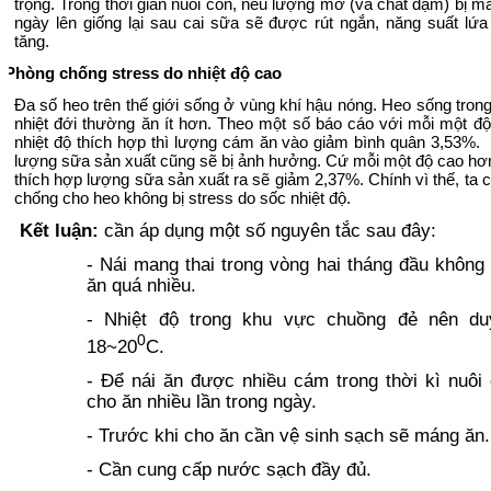
trọng. Trong thời gian nuôi con
,
nếu lượng mỡ (và chất đạm) bị mất 
ngày lên giống lại sau cai sữa sẽ được rút ngắn, năn
g
suất lứa 
tăng.
.
Phòng chống stress do nhiệt độ cao
Đa số heo trên thế giới sống ở vùng khí hậu nóng. Heo sống tron
nhiệt đới thường ăn ít hơn. Theo một số báo cáo với mỗi một
độ
nhiệt độ thích hợp thì lượng cám ăn vào giảm bình quân 3,53%. 
lượng sữa sản xuất cũng sẽ bị ảnh hưởng. Cứ mỗi một độ cao hơn
thích hợp lượng sữa sản xuất ra sẽ giảm 2,37%. Chính vì thế, ta 
chống cho heo không bị stress do sốc nhiệt độ.
Kết luận:
cần áp dụng một số nguyên tắc sau đây:
-
Nái m
ang thai trong vòng hai tháng đầu không
ăn quá nhiều
.
- Nhiệt độ trong khu vực chuồng đẻ nên duy
0
18~20
C
.
- Để nái ăn
được
nhiều cám trong thời kì nuôi
cho ăn nhiều lần trong ngày.
- Trước khi cho ăn cần vệ sinh sạch sẽ máng ăn.
- Cần cung cấp nước sạch đầy đủ.