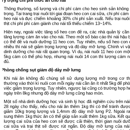
.
Tỷ trọng chi phí thức ăn cho nái
Thông thường, số lượng và chi phí cám cho heo sinh sản không
trọng. Tại trang trại nuôi tới giai đoạn heo con cai sữa, chi phí cá
heo nái và đực chiếm khoảng 30% chi phí sản xuất. Nếu trại nuôi
thịt chi phí phí cám giành cho nái tối thiểu chiếm 13~14%.
Hiện nay, ngoài việc tăng số heo con đẻ ra
,
các nhà quản lý cầ
tăng lượng cám ăn vào cho nái. Theo một số báo cáo thì nái hậu bị
có thể đẻ và nuôi dưỡng 11 heo con. Tuy nhiên, nếu số heo con 
nhiều thì nái sẽ giảm trọng lượng và độ dày mỡ lưng. Chính vì vậ
dinh dưỡng cho nái rất quan trọng. Ví dụ, nái nuôi 11 heo con mộ
5kg cám có thể phù hợp
,
nhưng nái nuôi 14 con thì lượng cám 
đủ
.
.
Phòng chống sụt giảm độ dày mỡ lưng
Khi nái ăn không đủ chúng sẽ sử dụng lượng mỡ trong cơ th
thường vào thời kì nuôi con mỗi ngày nái cần ăn ít nhất 5kg để ph
việc giảm trọng lượng. Tuy nhiên, ngược lại cũng có trường hợp h
ngày trên 8kg nhưng độ dày mỡ lưng cũng hao mòn.
Một số nhà dinh dưỡng học và sinh lý học đã nghiên cứu trên nái
28 ngày cho thấy
, n
ếu cho nái ăn thêm 1kg thì có thể tránh được
giảm 10kg trọng lượng và 1,4mm độ dày mỡ lưng P2. Ngoài r
sung thêm 1kg thức ăn có thể giúp sản xuất thêm 1kg sữa. Kết quả
lượng cai sữa của heo con sẽ được cải thiện, thời gian nuôi dưỡ
cai sữa và trại thịt sẽ được rút ngắn. Độ dày mỡ lưng của nái