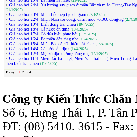
Giá heo hơi 29/4: Ba miền hạ nhiệt
(29/4/2025)
Giá heo hơi 24/4: Xu hướng suy giảm ở miền Bắc và miền Trung-Tây N
(24/4/2025)
Giá heo hơi 23/4: Miền Bắc tiếp tục đà giảm
(23/4/2025)
Giá heo hơi 22/4: Miền Nam sôi động, chạm mốc 76.000 đồng/kg
(22/4/2
Giá heo hơi 19/4: Biến động trái chiều
(19/4/2025)
Giá heo hơi 18/4: Cả nước ổn định
(18/4/2025)
Giá heo hơi 17/4: Có dấu hiệu phục hồi
(17/4/2025)
Giá heo hơi 16/4: Ba miền đều tăng nhẹ
(16/4/2025)
Giá heo hơi 15/4: Miền Bắc có dấu hiệu hồi phục
(15/4/2025)
Giá heo hơi 14/4: Cả nước ổn định
(14/4/2025)
Giá heo hơi 12/4: Một số địa phương tăng nhẹ
(12/4/2025)
Giá heo hơi 11/4: Miền Bắc hạ nhiệt, Miền Nam bật tăng, Miền Trung-T
diễn biến trái chiều
(11/4/2025)
Trang:
1
2
3
4
Công ty Kiến Thức Chăn 
Số 6, Hưng Thái 1, P. Tân
ĐT: (08) 5410. 3615 - Fax: