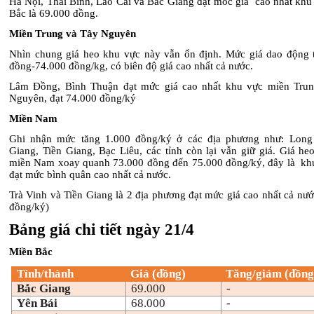
Hà Nội, Thái Bình, Lào Cai và Bắc Giang đạt mốc giá cao nhất khu
Bắc là 69.000 đồng.
Miền Trung và Tây Nguyên
Nhìn chung giá heo khu vực này vẫn ổn định. Mức giá dao động 
đồng-74.000 đồng/kg, có biên độ giá cao nhất cả nước.
Lâm Đồng, Bình Thuận đạt mức giá cao nhất khu vực miền Tru
Nguyên, đạt 74.000 đồng/ký
Miền Nam
Ghi nhận mức tăng 1.000 đồng/ký ở các địa phương như: Long
Giang, Tiền Giang, Bạc Liêu, các tỉnh còn lại vẫn giữ giá. Giá he
miền Nam xoay quanh 73.000 đồng đến 75.000 đồng/ký, đây là kh
đạt mức bình quân cao nhất cả nước.
Trà Vinh và Tiền Giang là 2 địa phương đạt mức giá cao nhất cả nư
đồng/ký)
Bảng giá chi tiết ngày 21/4
Miền Bắc
Tỉnh/thành
Giá (đồng)
Tăng/giảm (đồng
Bắc Giang
69.000
-
Yên Bái
68.000
-