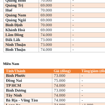
Quảng Bình
70.000
-
Quảng Trị
69.000
-
Huế
70.000
-
Quảng Nam
69.000
-
Quảng Ngãi
69.000
-
Bình Định
70.000
-
Khánh Hoà
69.000
-
Lâm Đồng
74.000
-
Đắk Lắk
73.000
-
Ninh Thuận
73.000
-
Bình Thuận
74.000
-
Miền Nam
Tỉnh/Thành
Giá (đồng)
Tăng/giảm (đồ
Bình Phước
73.000
-
Đồng Nai
75.000
-
TP HCM
74.000
-
Bình Dương
73.000
-
Tây Ninh
74.000
-
Bà Rịa - Vũng Tàu
74.000
-