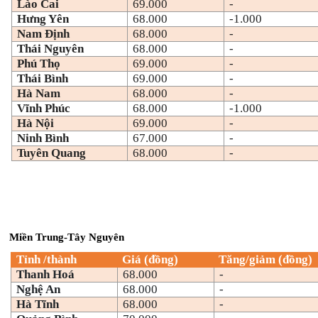
Lào Cai
69.000
-
Hưng Yên
68.000
-1.000
Nam Định
68.000
-
Thái Nguyên
68.000
-
Phú Thọ
69.000
-
Thái Bình
69.000
-
Hà Nam
68.000
-
Vĩnh Phúc
68.000
-1.000
Hà Nội
69.000
-
Ninh Bình
67.000
-
Tuyên Quang
68.000
-
Miền Trung-Tây Nguyên
Tỉnh /thành
Giá (đồng)
Tăng/giảm (đồng)
Thanh Hoá
68.000
-
Nghệ An
68.000
-
Hà Tĩnh
68.000
-