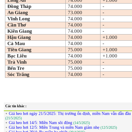
Long An
74.000
+1.000
Đồng Tháp
74.000
-
An Giang
73.000
-
Vĩnh Long
74.000
-
Cần Thơ
74.000
-
Kiên Giang
74.000
-
Hậu Giang
74.000
+1.000
Cà Mau
74.000
-
Tiền Giang
75.000
+1.000
Bạc Liêu
74.000
+1.000
Trà Vinh
75.000
-
Bến Tre
75.000
-
Sóc Trăng
74.000
-
Các tin khác :
Giá heo hơi ngày 21/5/2025: Thị trường ổn định, miền Nam vẫn dẫn đầu
(21/5/2025)
Giá heo hơi 14/5: Miền Nam sôi động
(14/5/2025)
Giá heo hơi 12/5: Miền Trung và miền Nam giảm nhẹ
(12/5/2025)