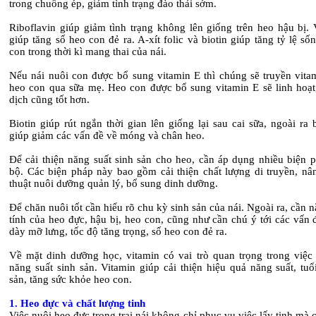
trong chuồng ép, giảm tình trạng đào thải sớm.
Riboflavin giúp giảm tình trạng không lên giống trên heo hậu bị. 
giúp tăng số heo con đẻ ra. A-xít folic và biotin giúp tăng tỷ lệ số
con trong thời kì mang thai của nái.
Nếu nái nuôi con được bổ sung vitamin E thì chúng sẽ truyền vita
heo con qua sữa mẹ. Heo con được bổ sung vitamin E sẽ linh hoạt
dịch cũng tốt hơn.
Biotin giúp rút ngắn thời gian lên giống lại sau cai sữa, ngoài ra 
giúp giảm các vấn đề về móng và chân heo.
Để cải thiện năng suất sinh sản cho heo, cần áp dụng nhiều biện 
bộ. Các biện pháp này bao gồm cải thiện chất lượng di truyền, nâ
thuật nuôi dưỡng quản lý, bổ sung dinh dưỡng.
Để chăn nuôi tốt cần hiểu rõ chu kỳ sinh sản của nái. Ngoài ra, cần 
tính của heo đực, hậu bị, heo con, cũng như cần chú ý tới các vấn
dày mỡ lưng, tốc độ tăng trọng, số heo con đẻ ra.
Về mặt dinh dưỡng học, vitamin có vai trò quan trọng trong việc
năng suất sinh sản. Vitamin giúp cải thiện hiệu quả năng suất, tuổ
sản, tăng sức khỏe heo con.
1. Heo đực và chất lượng tinh
Việc nuôi heo đực trong trại nái không chỉ phục vụ việc lấy tinh mà