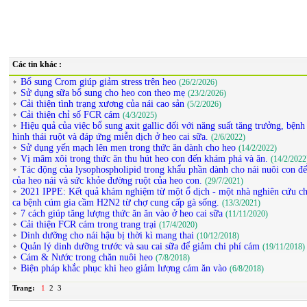
Các tin khác :
Bổ sung Crom giúp giảm stress trên heo
(26/2/2026)
Sử dụng sữa bổ sung cho heo con theo mẹ
(23/2/2026)
Cải thiện tình trạng xương của nái cao sản
(5/2/2026)
Cải thiện chỉ số FCR cám
(4/3/2025)
Hiệu quả của việc bổ sung axit gallic đối với năng suất tăng trưởng, bệnh 
hình thái ruột và đáp ứng miễn dịch ở heo cai sữa.
(2/6/2022)
Sử dụng yến mạch lên men trong thức ăn dành cho heo
(14/2/2022)
Vị mâm xôi trong thức ăn thu hút heo con đến khám phá và ăn.
(14/2/2022
Tác động của lysophospholipid trong khẩu phần dành cho nái nuôi con đế
của heo nái và sức khỏe đường ruột của heo con.
(29/7/2021)
2021 IPPE: Kết quả khám nghiệm từ một ổ dịch - một nhà nghiên cứu chi
ca bệnh cúm gia cầm H2N2 từ chợ cung cấp gà sống.
(13/3/2021)
7 cách giúp tăng lượng thức ăn ăn vào ở heo cai sữa
(11/11/2020)
Cải thiện FCR cám trong trang trại
(17/4/2020)
Dinh dưỡng cho nái hậu bị thời kì mang thai
(10/12/2018)
Quản lý dinh dưỡng trước và sau cai sữa để giảm chi phí cám
(19/11/2018)
Cám & Nước trong chăn nuôi heo
(7/8/2018)
Biện pháp khắc phục khi heo giảm lượng cám ăn vào
(6/8/2018)
Trang:
1
2
3