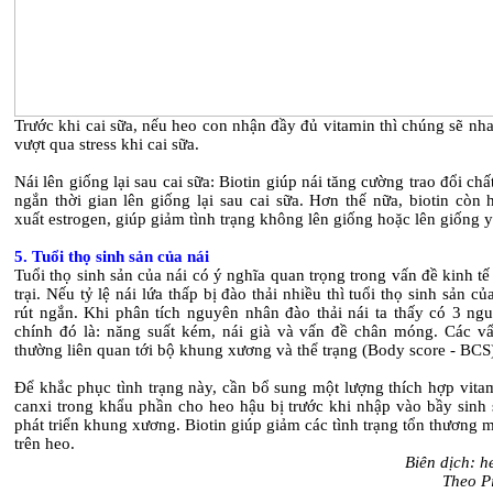
Trước khi cai sữa, nếu heo con nhận đầy đủ vitamin thì chúng sẽ n
vượt qua stress khi cai sữa.
Nái lên giống lại sau cai sữa: Biotin giúp nái tăng cường trao đổi chất
ngắn thời gian lên giống lại sau cai sữa. Hơn thế nữa, biotin còn 
xuất estrogen, giúp giảm tình trạng không lên giống hoặc lên giống y
5. Tuổi thọ sinh sản của nái
Tuổi thọ sinh sản của nái có ý nghĩa quan trọng trong vấn đề kinh tế
trại. Nếu tỷ lệ nái lứa thấp bị đào thải nhiều thì tuổi thọ sinh sản của
rút ngắn. Khi phân tích nguyên nhân đào thải nái ta thấy có 3 ng
chính đó là: năng suất kém, nái già và vấn đề chân móng. Các vấ
thường liên quan tới bộ khung xương và thể trạng (Body score - BCS)
Để khắc phục tình trạng này, cần bổ sung một lượng thích hợp vita
canxi trong khẩu phần cho heo hậu bị trước khi nhập vào bầy sinh
phát triển khung xương. Biotin giúp giảm các tình trạng tổn thương
trên heo.
Biên dịch: h
Theo P