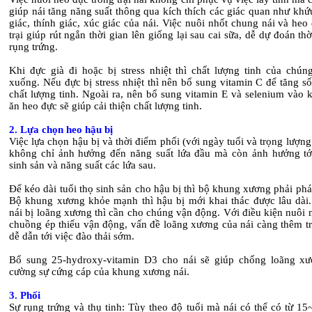
giúp nái tăng năng suất thông qua kích thích các giác quan như khứu
giác, thính giác, xúc giác của nái. Việc nuôi nhốt chung nái và heo
trại giúp rút ngắn thời gian lên giống lại sau cai sữa, dễ dự đoán thờ
rụng trứng.
Khi đực già đi hoặc bị stress nhiệt thì chất lượng tinh của chún
xuống. Nếu đực bị stress nhiệt thì nên bổ sung vitamin C để tăng s
chất lượng tinh. Ngoài ra, nên bổ sung vitamin E và selenium vào 
ăn heo đực sẽ giúp cải thiện chất lượng tinh.
2. Lựa chọn heo hậu bị
Việc lựa chọn hậu bị và thời điểm phối (với ngày tuổi và trọng lượn
không chỉ ảnh hưởng đến năng suất lứa đầu mà còn ảnh hưởng tới
sinh sản và năng suất các lứa sau.
Để kéo dài tuổi thọ sinh sản cho hậu bị thì bộ khung xương phải phát 
Bộ khung xương khỏe mạnh thì hậu bị mới khai thác được lâu dài.
nái bị loãng xương thì cần cho chúng vận động. Với điều kiện nuôi 
chuồng ép thiếu vận động, vấn đề loãng xương của nái càng thêm tr
dễ dẫn tới việc đào thải sớm.
Bổ sung 25-hydroxy-vitamin D3 cho nái sẽ giúp chống loãng xư
cường sự cứng cáp của khung xương nái.
3. Phối
Sự rụng trứng và thụ tinh: Tùy theo độ tuổi mà nái có thể có từ 15