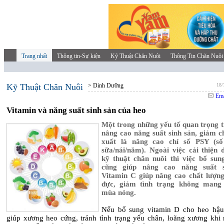
Trang nhất
Thông tin-Sự kiện
Kỹ Thuật Chăn Nuôi
Thông Tin Chăn Nuôi
Kỹ Thuật Chăn Nuôi
> Dinh Dưỡng
18/
Ema
Vitamin và năng suất sinh sản của heo
Một trong những yếu tố quan trọng t
nâng cao năng suất sinh sản, giảm ch
xuất là nâng cao chỉ số PSY (số
sữa/nái/năm). Ngoài việc cải thiện d
kỹ thuật chăn nuôi thì việc bổ sun
cũng giúp nâng cao năng suất s
Vitamin C giúp nâng cao chất lượng
đực, giảm tình trạng không mang 
mùa nóng.
Nếu bổ sung vitamin D cho heo hậu 
giúp xương heo cứng, tránh tình trạng yếu chân, loãng xương khi 