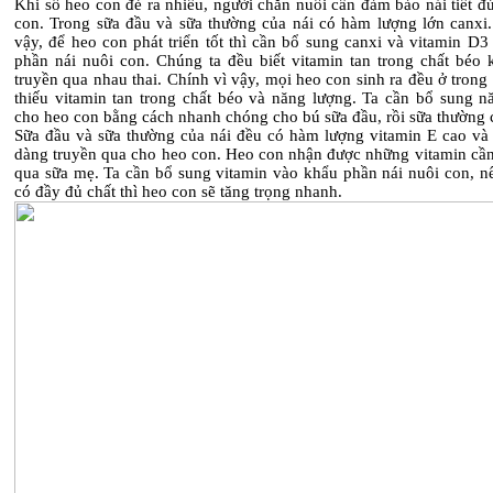
Khi số heo con đẻ ra nhiều, người chăn nuôi cần đảm bảo nái tiết đ
con. Trong sữa đầu và sữa thường của nái có hàm lượng lớn canxi.
vậy, để heo con phát triển tốt thì cần bổ sung canxi và vitamin D
phần nái nuôi con. Chúng ta đều biết vitamin tan trong chất béo 
truyền qua nhau thai. Chính vì vậy, mọi heo con sinh ra đều ở trong 
thiếu vitamin tan trong chất béo và năng lượng. Ta cần bổ sung n
cho heo con bằng cách nhanh chóng cho bú sữa đầu, rồi sữa thường c
Sữa đầu và sữa thường của nái đều có hàm lượng vitamin E cao và
dàng truyền qua cho heo con. Heo con nhận được những vitamin cần 
qua sữa mẹ. Ta cần bổ sung vitamin vào khẩu phần nái nuôi con, nế
có đầy đủ chất thì heo con sẽ tăng trọng nhanh.