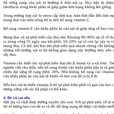
Số trứng rụng của nái tơ thường ít hơn nái rạ. Heo hậu bị đượ
riboflavin trong khẩu phần sẽ giúp giảm tình trạng không lên giống.
Trong trường hợp nái bị stress cấp tính hay mãn tính dẫn đến tình t
mang thai vào mùa nóng thì ta nên bổ sung vitamin C.
Bổ sung vitamin E vào khẩu phần ăn của nái sẽ giúp tăng số heo con 
Mang thai và sự phát triển của thai nhi: Khoảng 80~90% sự cố về th
ra trong vòng 25 ngày sau khi phối. 10~20% sự cố còn lại xảy ra v
mang thai. Có thể, khi thai nhi phát triển quá nhanh chúng cần không
nhưng với những nái tơ thì không gian dạng này thường nhỏ, nên d
sẩy thai.
Vitamin cần thiết cho sự phát triển thai nhi là biotin và a-xít folic. T
nghiên cứu cho thấy, nếu bổ sung biotin vào khẩu phần hậu bị sẽ giú
chiều dài sừng tử cung thêm 20%. Nếu không bổ sung các vitamin 
vào khẩu phần ăn của nái sẽ khiến số heo con đẻ ra bị ít đi.
Nếu heo nái bị thiếu vitamin A thì sự phát triển phổi và gan của heo
tương xứng với các bộ phận cơ thể khác.
4. Đẻ và cai sữa
Sữa mẹ và chất dinh dưỡng truyền cho con: Với sự phát triển về di 
thì số lượng heo con đẻ ra và tốc độ tăng trọng đã được cải thiện nhiề