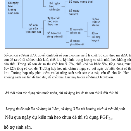
Số con cai sữa/nái được quyết định bởi số con theo mẹ và tỷ lệ chết. Số con theo mẹ được tí
con đẻ ra trừ đi số heo chết khô, chết lưu, kỳ hình, trọng lượng sơ sinh nhỏ, heo không s
đào thải. Trong số con đẻ ra thì chết lưu 5~7%, chết khô và khác 5%, tổng cộng mục 
10~12% tổng số con đẻ. Trường hợp heo nái chậm 3 ngày so với ngày dự kiến đẻ là có thể
lưu. Trường hợp này phải kiểm tra lại năng suất sinh sản của nái, vấn đề cho ăn. Heo 
khoảng cách các lần đẻ kéo dài, dễ chết thai. Lúc này ta cần sử dụng Oxcytoxin.
-Vì thời gian tác dụng của thuốc ngắn, chỉ sử dụng khi đẻ từ con thứ 5 đến thứ 10.
-Lượng thuốc một lần sử dụng là 2.5cc, sử dụng 3 lần với khoảng cách là trên 30 phút.
Nếu qua ngày dự kiến mà heo chưa đẻ thì sử dụng PGF
2
α
hỗ trợ sinh sản.