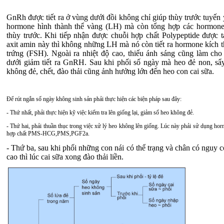
GnRh được tiết ra ở vùng dưới đồi không chỉ giúp thùy trước tuyến y
hormone hình thành thể vàng (LH) mà còn tổng hợp các hormone
thùy trước. Khi tiếp nhận được chuỗi hợp chất Polypeptide được t
axit amin này thì không những LH mà nó còn tiết ra hormone kích t
trứng (FSH). Ngoài ra nhiệt độ cao, thiếu ánh sáng cũng làm cho
dưới giảm tiết ra GnRH. Sau khi phối số ngày mà heo đẻ non, sẩy 
không đẻ, chết, đào thải cũng ảnh hưởng lớn đến heo con cai sữa.
Để rút ngắn số ngày không sinh sản phải thực hiện các biện pháp sau đây:
- Thứ nhất, phải thực hiện kỹ việc kiểm tra lên giống lại, giảm số heo không đẻ.
- Thứ hai, phải thuần thục trong việc xử lý heo không lên giống. Lúc này phải sử dụng h
hợp chất PMS-HCG,PMS,PGF2
a
.
- Thứ ba, sau khi phối những con nái có thể trạng và chân có nguy cơ
cao thì lúc cai sữa xong đào thải liền.