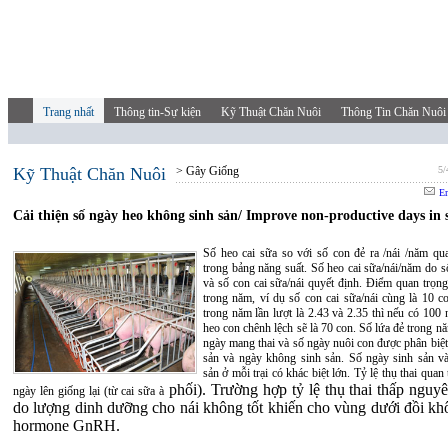
Trang nhất
Thông tin-Sự kiện
Kỹ Thuật Chăn Nuôi
Thông Tin Chăn Nuôi
Kỹ Thuật Chăn Nuôi
> Gây Giống
5/
Em
Cải thiện số ngày heo không sinh sản/ Improve non-productive days in
Số heo cai sữa so với số con đẻ ra /nái /năm qu
trong bảng năng suất. Số heo cai sữa/nái/năm do s
và số con cai sữa/nái quyết định. Điểm quan trọng
trong năm, ví dụ số con cai sữa/nái cùng là 10 co
trong năm lần lượt là 2.43 và 2.35 thì nếu có 100 
heo con chênh lệch sẽ là 70 con. Số lứa đẻ trong 
ngày mang thai và số ngày nuôi con được phân biệt
sản và ngày không sinh sản. Số ngày sinh sản v
sản ở mỗi trại có khác biệt lớn. Tỷ lệ thụ thai quan
phối). Trường hợp tỷ lệ thụ thai thấp nguy
ngày lên giống lại (từ cai sữa
à
do lượng dinh dưỡng cho nái không tốt khiến cho vùng dưới đồi khô
hormone GnRH.