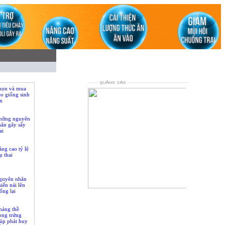
họn và mua
o giống sinh
n
hững nguyên
hân gây sẩy
ai
ng cao tỷ lệ
ụ thai
guyên nhân
iến nái lên
ống lại
loading...
háng thề
ong trứng
úp phát huy