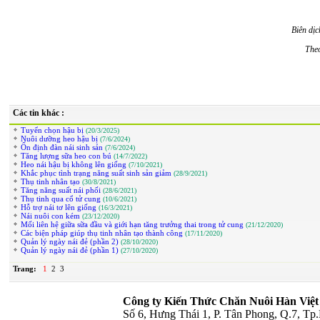
Biên dị
The
Các tin khác :
Tuyển chọn hậu bị
(20/3/2025)
Nuôi dưỡng heo hậu bị
(7/6/2024)
Ổn định đàn nái sinh sản
(7/6/2024)
Tăng lượng sữa heo con bú
(14/7/2022)
Heo nái hậu bị không lên giống
(7/10/2021)
Khắc phục tình trạng năng suất sinh sản giảm
(28/9/2021)
Thụ tinh nhân tạo
(30/8/2021)
Tăng năng suất nái phối
(28/6/2021)
Thụ tinh qua cổ tử cung
(10/6/2021)
Hỗ trợ nái tơ lên giống
(16/3/2021)
Nái nuôi con kém
(23/12/2020)
Mối liên hệ giữa sữa đầu và giới hạn tăng trưởng thai trong tử cung
(21/12/2020)
Các biện pháp giúp thụ tinh nhân tạo thành công
(17/11/2020)
Quản lý ngày nái đẻ (phần 2)
(28/10/2020)
Quản lý ngày nái đẻ (phần 1)
(27/10/2020)
Trang:
1
2
3
Công ty Kiến Thức Chăn Nuôi Hàn Việt
Số 6, Hưng Thái 1, P. Tân Phong, Q.7, T