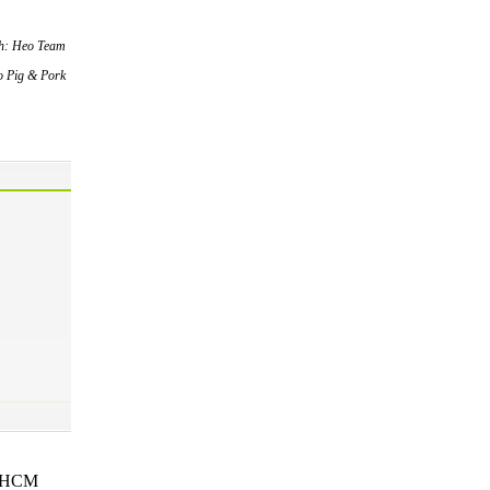
ch: Heo Team
o Pig & Pork
p.HCM