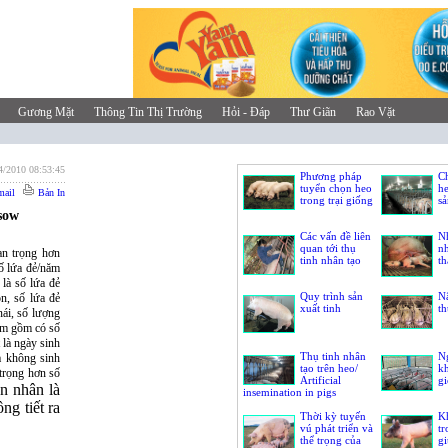
Gương Mặt
Thông Tin Thị Trường
Hỏi - Đáp
Thư Giãn
Rao Vặt
4/2010 08:53:45
Phương pháp
C
tuyển chọn heo
he
ail
Bản In
trong trại giống
sả
 sow
Các vấn đề liên
N
quan tới thụ
n
an trọng hơn
tinh nhân tạo
th
ố lứa đẻ/năm
 là số lứa đẻ
Quy trình sản
Nâ
n, số lứa đẻ
xuất tinh
th
nái, số lượng
năm gồm có số
 là ngày sinh
Thụ tinh nhân
N
à không sinh
tạo trên heo/
kh
 trọng hơn số
Artificial
gi
ên nhân là
insemination in pigs
ng tiết ra
Thời kỳ tuyến
K
vú phát triển và
tr
thể trọng của
gi