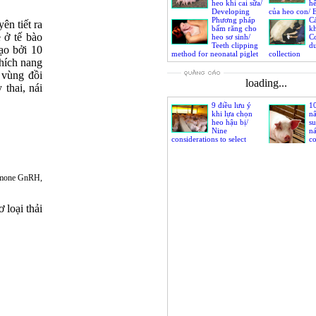
heo khi cai sữa/
hế
Developing
của heo con/ 
phase of udder glands and
Phương pháp
immunoglobuli
Cá
ên tiết ra
sow’s body weight at
bấm răng cho
achieve fully 
kh
 ở tế bào
weaning
heo sơ sinh/
Co
Teeth clipping
d
ạo bởi 10
method for neonatal piglet
collection
hích nang
 vùng đồi
loading...
thai, nái
9 điều lưu ý
1
khi lựa chọn
n
heo hậu bị/
su
Nine
ná
considerations to select
co
replacement sow
to
so
productivity
ormone GnRH,
 loại thải