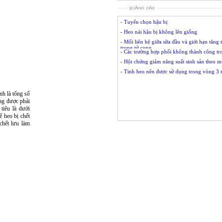
- Tuyển chọn hậu bị
- Heo nái hậu bị không lên giống
- Mối liên hệ giữa sữa đầu và giới hạn tăng 
trong tử cung
- Các trường hợp phối không thành công tro
- Hội chứng giảm năng suất sinh sản theo 
- Tinh heo nên được sử dụng trong vòng 3 
nh là tổng số
ống được phải
tiêu là dưới
 heo bị chết
chết lưu làm