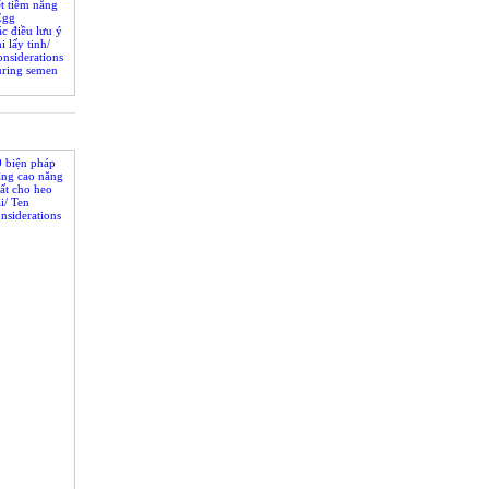
t tiềm năng
Egg
n help piglet
c điều lưu ý
potential
i lấy tinh/
nsiderations
uring semen
0 biện pháp
âng cao năng
ất cho heo
i/ Ten
nsiderations
 increase
w’s