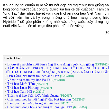
Khi chúng tôi chuẩn bị ra về thì bắt gặp những “chú” heo giống sạ
lông bong mượt của công ty được lùa lên xe để xuất bán. Tạm chi
“ông Tây” đầy nhiệt huyết với ngành chăn nuôi heo Việt Nam, chú
về với niềm tin và hy vọng những chú heo mang thương hiệu
Hybrides” sẽ góp phần không nhỏ vào công cuộc xây dựng ng
nuôi Việt Nam tiến tới mục tiêu phát triển bền vững.
(H
Các tin khác :
Bí quyết của chăn nuôi bền vững là chủ động nguồn con giống
(15/4/2022)
TẬP ĐOÀN VET PRODUCT (THÁI LAN): TỔ CHỨC NHIỀU CHUY
HỘI THẢO TRONG CHUỖI SỰ KIỆN KỶ NIỆM 25 NĂM THÀNH LẬ
Đến Đồng Nai thăm trại heo anh Đôn
(15/8/2018)
Về xứ dừa thăm trại heo Ba Thi
(7/6/2018)
Trại heo Mười Tâm
(5/4/2017)
Trại heo Loan Phương
(5/3/2017)
Trại heo Tám Hải
(4/2/2017)
Thăm trại heo Trần Đức Vinh Quang
(8/1/2017)
Chăn nuôi heo là một “nghề” đặc biệt hấp dẫn
(5/12/2016)
Làm giàu bền vững từ nghề nuôi heo
(5/11/2016)
Chăn nuôi đồng bộ (khép kin) thì "sợ" gì TPP!
(6/10/2016)