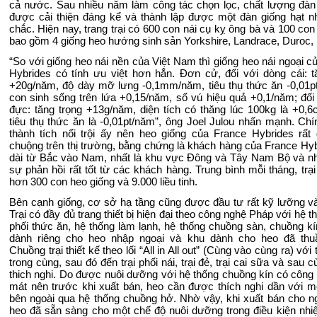
cả nước. Sau nhiều năm làm công tác chọn lọc, chất lượng đàn
được cải thiện đáng kể và thành lập được một đàn giống hạt 
chắc. Hiện nay, trang trại có 600 con nái cụ kỵ ông bà và 100 con
bao gồm 4 giống heo hướng sinh sản Yorkshire, Landrace, Duroc, P
“So với giống heo nái nền của Việt Nam thì giống heo nái ngoại c
Hybrides có tính ưu việt hơn hẳn. Đơn cử, đối với dòng cái: t
+20g/năm, độ dày mỡ lưng -0,1mm/năm, tiêu thụ thức ăn -0,01p
con sinh sống trên lứa +0,15/năm, số vú hiệu quả +0,1/năm; đối
đực: tăng trọng +13g/năm, diện tích có thăng lúc 100kg là +0,
tiêu thụ thức ăn là -0,01pt/năm”, ông Joel Julou nhấn mạnh. Ch
thành tích nổi trội ấy nên heo giống của France Hybrides rấ
chuộng trên thị trường, bằng chứng là khách hàng của France Hybr
dài từ Bắc vào Nam, nhất là khu vực Đông và Tây Nam Bộ và 
sự phản hồi rất tốt từ các khách hàng. Trung bình mỗi tháng, trại
hơn 300 con heo giống và 9.000 liều tinh.
Bên cạnh giống, cơ sở hạ tầng cũng được đầu tư rất kỹ lưỡng và
Trại có đầy đủ trang thiết bị hiện đại theo công nghệ Pháp với hệ 
phối thức ăn, hệ thống làm lạnh, hệ thống chuồng sàn, chuồng kí
dành riêng cho heo nhập ngoại và khu dành cho heo đã th
Chuồng trại thiết kế theo lối “All in All out” (Cùng vào cùng ra) với 
trong cùng, sau đó đến trại phối nái, trại đẻ, trại cai sữa và sau cù
thich nghi. Do được nuôi dưỡng với hệ thống chuồng kín có công
mát nên trước khi xuất bán, heo cần được thích nghi dần với m
bên ngoài qua hệ thống chuồng hở. Nhờ vậy, khi xuất bán cho n
heo đã sẵn sàng cho một chế độ nuôi dưỡng trong điều kiện nhiệ