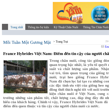
Trang nhất
Thông tin-Sự kiện
Kỹ Thuật Chăn Nuôi
Thông Tin Chăn Nuôi
Mỗi Tuần Một Gương Mặt
> Trang Trại
29/
Ema
France Hybrides Việt Nam: Điểm đến tin cậy của người chă
Trong chăn nuôi, công tác giống đón
quan trọng bậc nhất, là yếu tố quyết
suất và chất lượng sản phẩm. Nhậ
vai trò, tầm quan trọng của giống t
nuôi, trại heo giống France Hybr
Nam đã chọn lọc lai tạo ra những con
các đặc tính ưu việt của giống heo n
đồng thời thích nghi tốt với môi trườ
kiện chăn nuôi ở Việt Nam, cung c
trường những sản phẩm tốt, chất lượng cao, đáp ứng đầy đủ nh
hiếu của khách hàng. Chính vì vậy, France Hybrides Việt Nam đã 
điểm đến quen thuộc và tin cậy của người chăn nuôi cả nước.