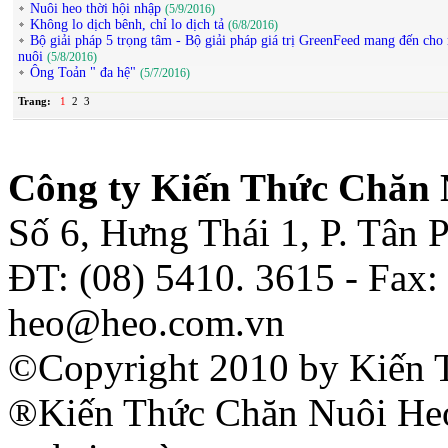
Nuôi heo thời hội nhập
(5/9/2016)
Không lo dịch bênh, chỉ lo dịch tả
(6/8/2016)
Bộ giải pháp 5 trọng tâm - Bộ giải pháp giá trị GreenFeed mang đến cho
nuôi
(5/8/2016)
Ông Toản " đa hệ"
(5/7/2016)
Trang:
1
2
3
Công ty Kiến Thức Chăn 
Số 6, Hưng Thái 1, P. Tân
ĐT: (08) 5410. 3615 - Fax:
heo@heo.com.vn
©Copyright 2010 by Kiến 
®Kiến Thức Chăn Nuôi Heo 