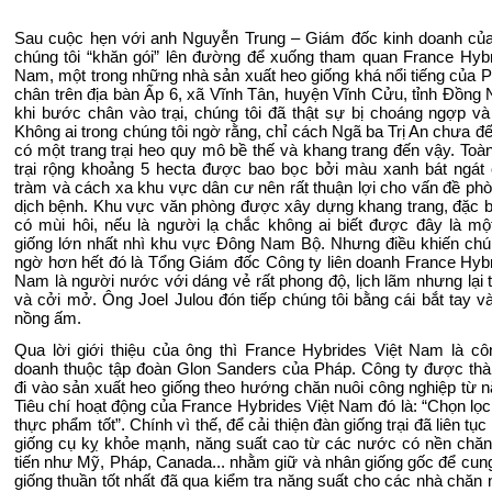
Sau cuộc hẹn với anh Nguyễn Trung – Giám đốc kinh doanh của
chúng tôi “khăn gói” lên đường để xuống tham quan France Hybr
Nam, một trong những nhà sản xuất heo giống khá nổi tiếng của 
chân trên địa bàn Ấp 6, xã Vĩnh Tân, huyện Vĩnh Cửu
, tỉnh Đồng 
khi bước chân vào trại, chúng tôi đã thật sự bị choáng ngợp và
Không ai trong chúng tôi ngờ rằng, chỉ cách Ngã ba Trị An chưa đế
có một trang trại heo quy mô bề thế và khang trang đến vậy. Toàn
trại rộng khoảng 5 hecta được bao bọc bởi màu xanh bát ngát
tràm và
cách xa khu vực dân cư nên rất thuận lợi cho vấn đề ph
dịch bệnh. Khu vực văn phòng được xây dựng khang trang, đặc b
có mùi hôi, nếu là người lạ chắc không ai biết được đây là một
giống lớn nhất nhì khu vực Đông Nam Bộ. Nhưng điều khiến chún
ngờ hơn hết đó là
Tổng Giám đốc
Công ty
liên doanh
France Hyb
Nam
là người nước với dáng vẻ rất phong độ, lịch lãm nhưng lại 
và cởi mở. Ông Joel Julou đón tiếp chúng tôi bằng cái bắt tay v
nồng ấm.
Qua lời giới thiệu của ông thì
France Hybrides
Việt Nam
là cô
doanh thuộc tập đoàn Glon Sanders của Pháp. Công ty được thà
đi vào sản xuất heo giống theo hướng chăn nuôi công nghiệp từ 
Tiêu chí hoạt động của France Hybrides Việt Nam đó là: “Chọn lọc 
thực phẩm tốt”. Chính vì thế, để cải thiện đàn giống trại đã liên tụ
giống cụ kỵ khỏe mạnh, năng suất cao từ các nước có nền chăn 
tiến như Mỹ, Pháp, Canada... nhằm giữ và nhân giống gốc để cun
giống thuần tốt nhất đã qua kiểm tra năng suất cho các nhà chăn n