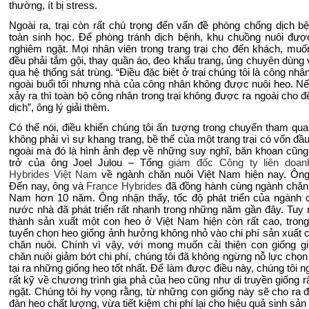
thường, ít bị stress.
Ngoài ra, trại còn rất chú trọng đến vấn đề phòng chống dịch b
toàn sinh học.
Để phòng tránh dịch bệnh, khu chuồng nuôi đượ
nghiêm ngặt. Mọi nhân viên trong trang trại cho đến khách, muốn
đều phải tắm gội, thay quần áo, đeo khẩu trang, ủng chuyên dùng v
qua hệ thống sát trùng. “Điều đặc biệt ở trại chúng tôi là công nh
ngoài buổi tối nhưng nhà của công nhân không được nuôi heo. Nế
xảy ra thì toàn bộ công nhân trong trại không được ra ngoài cho đ
dịch”, ông lý giải thêm.
Có thể nói, điều khiến chúng tôi ấn tượng trong chuyến tham qua
không phải vì sự khang trang, bề thế của một trang trại có vốn đầ
ngoài mà đó là hình ảnh đẹp về những suy nghĩ, băn khoan cũng
trở của ông
Joel Julou – Tổng
giám đốc Công ty liên doan
Hybrides Việt Nam
về ngành chăn nuôi Việt Nam hiện nay. Ôn
Đến nay, ông và
France Hybrides
đã đồng hành cùng ngành chăn 
Nam hơn 10 năm. Ông nhận thấy, tốc độ phát triển của ngành 
nước nhà đã phát triển rất nhanh trong những năm gần đây. Tuy n
thành sản xuất một con heo ở Việt Nam hiện còn rất cao, tron
tuyển chọn heo giống ảnh hưởng không nhỏ vào chi phí sản xuất 
chăn nuôi. Chính vì vậy, với mong muốn cải thiện con giống g
chăn nuôi giảm bớt chi phí, chúng tôi đã không ngừng nỗ lực chọn 
tại ra những giống heo tốt nhất. Để làm được điều này, chúng tôi 
rất kỹ về chương trình gia phả của heo cũng như di truyền giống r
ngặt. Chúng tôi hy vọng rằng, từ những con giống này sẽ cho ra 
đàn heo chất lượng, vừa tiết kiệm chi phí lại cho hiệu quả sinh sản