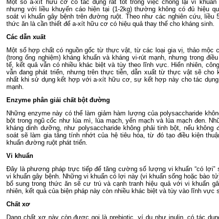
Một số a-xít hữu cơ có tác dụng rất tốt trong việc chống lại vi khuẩn
nhưng với liều khuyến cáo hiện tại (1-2kg) thường không có đủ hiệu q
soát vi khuẩn gây bệnh trên đường ruột. Theo như các nghiên cứu, liều 
thức ăn là cần thiết để a-xít hữu cơ có hiệu quả thay thế cho kháng sinh.
Các dẫn xuất
Một số hợp chất có nguồn gốc từ thực vật, từ các loại gia vị, thảo mộc c
(trong ống nghiệm) kháng khuẩn và kháng vi-rút mạnh, nhưng trong điều
tế, kết quả vẫn có nhiều khác biệt và tùy theo lĩnh vực. Hiển nhiên, côn
vẫn đang phát triển, nhưng trên thực tiễn, dẫn xuất từ thực vật sẽ cho k
nhất khi sử dụng kết hợp với a-xít hữu cơ, sự kết hợp này cho tác dụng
mạnh.
Enzyme phân giải chất bột đường
Những enzyme này có thể làm giảm hàm lượng của polysaccharide không
bột trong ngũ cốc như lúa mì, lúa mạch, yến mạch và lúa mạch đen. Nh
kháng dinh dưỡng, như polysaccharide không phải tinh bột, nếu không
soát sẽ làm gia tăng tính nhớt của hệ tiêu hóa, từ đó tạo điều kiện thuậ
khuẩn đường ruột phát triển.
Vi khuẩn
Đây là phương pháp trực tiếp để tăng cường số lượng vi khuẩn “có lợi” 
vi khuẩn gây bệnh. Những vi khuẩn có lợi này (vi khuẩn sống hoặc bào tử
bổ sung trong thức ăn sẽ cư trú và cạnh tranh hiệu quả với vi khuẩn gâ
nhiên, kết quả của biện pháp này còn nhiều khác biệt và tùy vào lĩnh vực 
Chất xơ
Dạng chất xơ này còn được gọi là prebiotic, ví dụ như inulin, có tác dụ