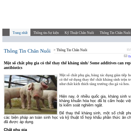
Trang nhất
Thông tin-Sự kiện
Kỹ Thuật Chăn Nuôi
Thông Tin Chăn Nuôi
Thông Tin Chăn Nuôi
> Thông Tin Chăn Nuôi
15/
Em
Một số chất phụ gia có thể thay thế kháng sinh/ Some additives can rep
antibiotics
Một số chất phụ gia, bằng tác dụng gián tiếp ho
có thể sử dụng thay thế chất kháng sinh trộn t
như chất kích thích tăng trưởng cho gà và heo.
Hiện nay, ở nhiều quốc gia, kháng sinh v
kháng khuẩn hóa học đã bị cấm hoặc vi
bị kiểm soát nghiêm ngặt.
Để thay thế kháng sinh, một số chất ph
các biện pháp an toàn sinh học và kỹ thuật tổ hợp khẩu phần thức ăn ch
đã được áp dụng.
Chất phụ gia