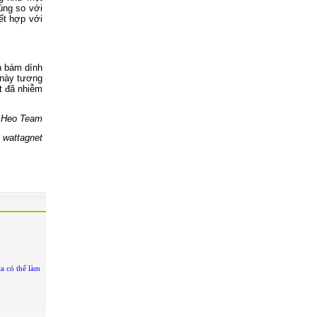
húng so với
ết hợp với
h bám dính
 này tương
t đã nhiễm
: Heo Team
 wattagnet
a có thể làm