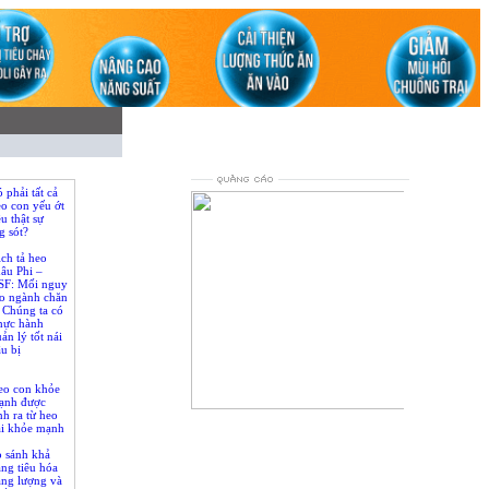
 phải tất cả
o con yếu ớt
u thật sự
g sót?
ch tả heo
âu Phi –
SF: Mối nguy
ho ngành chăn
. Chúng ta có
hực hành
ản lý tốt nái
u bị
eo con khỏe
ạnh được
nh ra từ heo
loading...
ái khỏe mạnh
o sánh khả
ng tiêu hóa
ăng lượng và