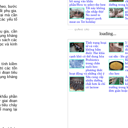
bổ sung vào khẩu
ch
phần/How to select the best
dưỡng trong 
 heo, bước
phytase for your feed
Tết này không
của nái và heo
K
t phụ gia.
formulation
cần nhập thịt/
gi
rại mà cần
No need to
Hi
import pork
Sw
các yếu tố
meat on Tet holiday
ụ gia, cần
loading...
dụng kháng
h sách các
Tình trạng hoại
5 
ọc và kinh
tử và việc
ch
không bấm
đ
đuôi: Hai khía
tr
cạnh khó có thể dung hòa
cai sữa - lên 
Probiotics
Kh
trong chăn
h
 tính kiềm
nuôi heo:
t
rị các tổn
phương thức
c
 đoạn tiêu
hoạt động và những chú ý
cho heo
dụng kháng
khi sử dụng
Sữa cung cấp
Ả
nhiều dưỡng
k
chất hơn là chỉ
kí
có lactose
trưởng trong 
đơn giản hoặc
heo cai sữa
 khẩu phần
 giai đoạn
 tiêu chảy
ể mang lại