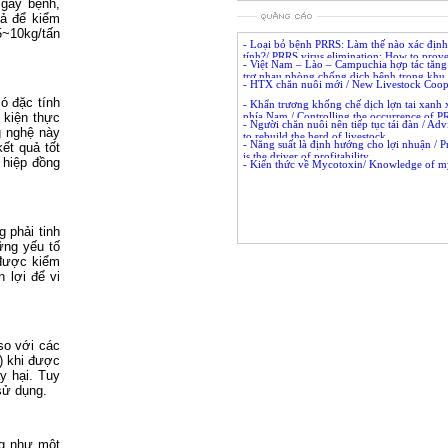
 gây bệnh,
uả để kiểm
5~10kg/tấn
- Loại bỏ bệnh PRRS: Làm thế nào xác địn
tính?/ PRRS virus elimination: How to prov
- Việt Nam – Lào – Campuchia hợp tác tăn
negativity?
trợ nhau phòng chống dịch bệnh trong khu 
- HTX chăn nuôi mới / New Livestock Coop
Nam – Laos – Compodia increasingly co –op
support to prevent disease in the region
ó đặc tính
- Khẩn trương khống chế dịch lợn tai xanh x
 kiện thực
phía Nam / Controlling the occurrence of P
- Người chăn nuôi nên tiếp tục tái đàn / Adv
South expeditiously
g nghệ này
to rebuild the herd of livestock
- Năng suất là định hướng cho lợi nhuận / P
ết quả tốt
is the driver of profitability
 hiệp đồng
- Kiến thức về Mycotoxin/ Knowledge of m
 phải tinh
ững yếu tố
 được kiểm
n lợi để vi
so với các
) khi được
y hại. Tuy
sử dụng.
ng như một