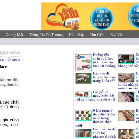
Gương Mặt
Thông Tin Thị Trường
Hỏi - Đáp
Thư Giãn
Rao Vặt
5/2013 16:56:04
Hướng dẫn
Có
chăn nuôi heo
he
ail
Bản In
từ khi bắt đầu
đề
tới xuất chuồng
không thể sốn
lace
Làm sao để
Dị
tăng số heo con
ch
ặc trực tiếp
trong 1 lứa đẻ?
A
rong thức ăn
cơ lớn nhất c
nuôi toàn cầu
Các yếu tố
thể làm gì?
T
nguy hiểm đối
qu
với sa tử cung, sa ruột ở nái
hậ
à các chất
ệc sử dụng
9 loại protein
H
thay thế bã đậu
m
nành trong
si
ụ gia cùng
thức ăn chăn
n
o vật nuôi
nuôi
Làm thế nào để
S
chọn loại
nă
phytase tốt nhất
n