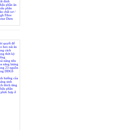
ất dinh
khẩu phần ăn
 choai
hẩu phần
àu chất xơ /
gh Fibre
ine Diets
bí quyết để
o heo nái ăn
úng cách
ong thời kỳ
giống
ả năng tiêu
óa năng lượng
rong 23 nguồn
ung DDGS
nh hưởng của
háng sinh
ch thích tăng
khẩu phần
 phức hợp ở