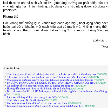
loại thức ăn cho vi sinh vật có lợi, giúp tăng cường sự phát triển của c
vi khuẩn gây hại. Thỉnh thoảng, các dạng xơ chức năng được sử dụng k
probiotics.
Kháng thể
Các kháng thể chống lại vi khuẩn một cách đặc hiệu, hoạt động bằng các
hoặc loại trừ vi khuẩn, một cách hiệu quả và mạnh mẽ. Những kháng thể
tự như kháng thể tự nhiên được tiết ra trong đường ruột ở những động vậ
bệnh.
Biên dịch
Theo
Các tin khác :
Tình trạng hoại tử và việc không bấm đuôi: Hai khía cạnh khó có thể dung hòa
(7/6/2024)
5 bí quyết để cho heo nái ăn đúng cách trong thời kỳ cai sữa - lên giống
(7/6/2024)
Mối quan hệ giữa heo nái và heo con: Nhà sản xuất sữa và người tiêu thụ sữa
(7/6/2024)
PHƯƠNG PHÁP QUẢN LÝ ĐỒNG BỘ BA TUẦN TRONG CHĂN NUÔI HEO
(7/5/2019)
Có phải tất cả heo con yếu ớt đều thật sự không thể sống sót?
(6/5/2019)
Hướng dẫn chăn nuôi heo từ khi bắt đầu tới xuất chuồng
(20/4/2019)
Dịch tả heo châu Phi – ASF: Mối nguy cơ lớn nhất cho ngành chăn nuôi toàn cầu. Chúng t
gì?
(21/2/2019)
Làm sao để tăng số heo con trong 1 lứa đẻ?
(19/2/2019)
Thực hành quản lý tốt nái hậu bị
(17/12/2018)
Các yếu tố nguy hiểm đối với sa tử cung, sa ruột ở nái
(25/10/2018)
Khả năng tiêu hóa năng lượng trong 23 nguồn cung DDGS cho heo
(21/8/2018)