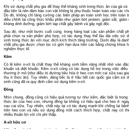
Khi sử dụng chất phụ gia để thay thế kháng sinh trong thức ăn của gà và
đầu tiên là nên đảm bảo con vật không bị phụ thuộc hoàn toàn vào các chấ
Do đó, không chỉ tăng cường các biện pháp an toàn sinh học trên toàn t
điều chỉnh lại công thức khẩu phần như giảm bớt protein, giảm sắt, giảm 
kháng dinh dưỡng, giảm bớt tạp chất gây bệnh và gây ngộ độc.
Sau đó, như một bước cuối cùng, trong hàng loạt các sản phẩm chất ph
phải chọn ra sản phẩm phù hợp, có tác dụng thay thế lâu dài việc sử 
sinh trong thức ăn với mục đích kích thích tăng trưởng. Dưới đây là dan
chất phụ gia được chọn lọc có giới hạn dựa trên các bằng chứng khoa h
nghiệm thực tế.
Kẽm
Có lẽ kẽm o-xít là chất thay thế kháng sinh tiềm năng nhất nhờ vào đặc
khuẩn và diệt khuẩn. Kẽm o-xít cũng có tác dụng hỗ trợ trong việc điều t
thương ở mô (như điều trị đường tiêu hóa ở heo con mới cai sữa sau giai
thụ ít thức ăn). Tuy nhiên, đáng tiếc là ở hầu hết các quốc gia cấm sử 
sinh cũng đã ra quy định cấm sử dụng kẽm o-xít.
Đồng
Nhìn chung, đồng cũng có hiệu quả tương tự như kẽm, đặc biệt là trong
thức ăn của heo con, nhưng đồng lại không có hiệu quả cho heo ở ngay
sau cai sữa. Tuy nhiên, chất này lại có tác dụng mạnh khi chống lại bệnh
trên heo con và nếu sử dụng đồng một cách thích hợp, chất này có th
nhiều thuận lợi với chi phí thấp.
A-xít hữu cơ